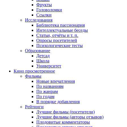
Фрукты
Головоломки
Ссылки
Исследования
Библиотека пассионария
Интеллектуальные беседы
Статьи, отчёты и т. п.
Опросы посетителей
Психологические тесты
Образование
Детсад
Школа
Университет
Кино
просмотренное
Фильмы
Новые впечатления
По названиям
По жанрам
По годам
В порядке добавления
Рейтинги
Лучшие фильмы (посетители)
Лучшие фильмы (авторы отзывов)
Плодовитые комментаторы