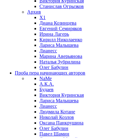
Виктория Куринская
Станислав Огрызков
Архив
X1
Диана Козинцева
Евгений Семиряков
Ирина Лагерь
Кирилл Николаенко
Лариса Малышева
Лианесс
Марина Аверьянова
Наталья Зубрилина
Олег Бабулин
Проба пера
начинающих авторов
NaMe
А.К.А.
Будаев
Виктория Куринская
Лариса Малышева
Лианесс
Людмила Котане
Николай Козлов
Оксана Панкрушина
Олег Бабулин
Павел Шамин