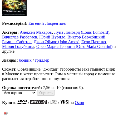
Режиссёр(ы):
Евгений Лаврентьев
Актёры:
Алексей Макаров
,
Луиз Ломбард (Louis Lombard)
,
Вячеслав Разбегаев
,
Юрий Цурило
,
Виктор Вержбицкий
,
Рамиль Сабитов
,
Джон Эймос (John Amos)
,
Егор Пазенко
,
Мария Голубкина
,
Орсо Мария Геррини (Orso Maria Guerrini)
и
другие
Жанры:
боевик
/
триллер
Сюжет.
Объявившие "джихад" террористы захватывают цирк
в Москве и хотят превратить Рим в мёртвый город с помощью
распыления отработанного плутония.
Оценка посетителей:
7,56
из 10 (голосов: 9).
Купить
/
/
/
на
Ozon