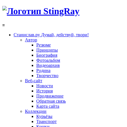
≡
Станислав.ру
Думай, действуй, твори!
Автор
Резюме
Принципы
Биография
Фотоальбом
Видеоархив
Родина
Творчество
Веб-сайт
Новости
История
Продвижение
Обратная связь
Карта сайта
Коллекции
Курьёзы
Транспорт
Кошки