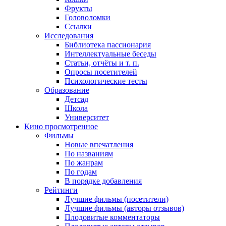
Фрукты
Головоломки
Ссылки
Исследования
Библиотека пассионария
Интеллектуальные беседы
Статьи, отчёты и т. п.
Опросы посетителей
Психологические тесты
Образование
Детсад
Школа
Университет
Кино
просмотренное
Фильмы
Новые впечатления
По названиям
По жанрам
По годам
В порядке добавления
Рейтинги
Лучшие фильмы (посетители)
Лучшие фильмы (авторы отзывов)
Плодовитые комментаторы