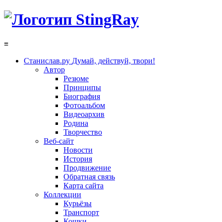
≡
Станислав.ру
Думай, действуй, твори!
Автор
Резюме
Принципы
Биография
Фотоальбом
Видеоархив
Родина
Творчество
Веб-сайт
Новости
История
Продвижение
Обратная связь
Карта сайта
Коллекции
Курьёзы
Транспорт
Кошки