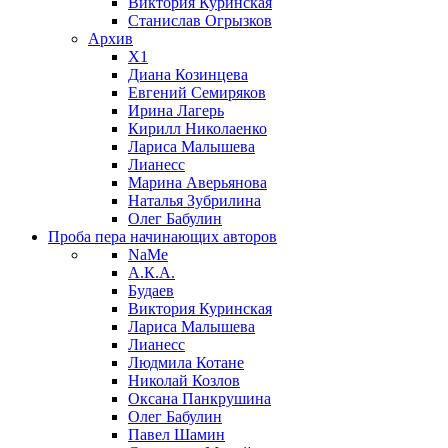
Виктория Куринская
Станислав Огрызков
Архив
X1
Диана Козинцева
Евгений Семиряков
Ирина Лагерь
Кирилл Николаенко
Лариса Малышева
Лианесс
Марина Аверьянова
Наталья Зубрилина
Олег Бабулин
Проба пера
начинающих авторов
NaMe
А.К.А.
Будаев
Виктория Куринская
Лариса Малышева
Лианесс
Людмила Котане
Николай Козлов
Оксана Панкрушина
Олег Бабулин
Павел Шамин