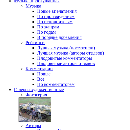
Музыка
прослушанная
Музыка
Новые впечатления
По произведениям
По исполнителям
По жанрам
По годам
В порядке добавления
Рейтинги
Лучшая музыка (посетители)
Лучшая музыка (авторы отзывов)
Плодовитые комментаторы
Плодовитые авторы отзывов
Комментарии
Новые
Все
По комментаторам
Галереи
художественные
Фотосерия
Авторы