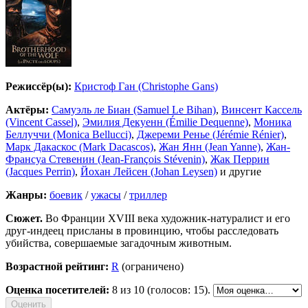
Режиссёр(ы):
Кристоф Ган (Christophe Gans)
Актёры:
Самуэль ле Биан (Samuel Le Bihan)
,
Винсент Кассель
(Vincent Cassel)
,
Эмилия Декуенн (Émilie Dequenne)
,
Моника
Беллуччи (Monica Bellucci)
,
Джереми Ренье (Jérémie Rénier)
,
Марк Дакаскос (Mark Dacascos)
,
Жан Янн (Jean Yanne)
,
Жан-
Франсуа Стевенин (Jean-François Stévenin)
,
Жак Перрин
(Jacques Perrin)
,
Йохан Лейсен (Johan Leysen)
и другие
Жанры:
боевик
/
ужасы
/
триллер
Сюжет.
Во Франции XVIII века художник-натуралист и его
друг-индеец присланы в провинцию, чтобы расследовать
убийства, совершаемые загадочным животным.
Возрастной рейтинг:
R
(ограничено)
Оценка посетителей:
8
из 10 (голосов: 15).