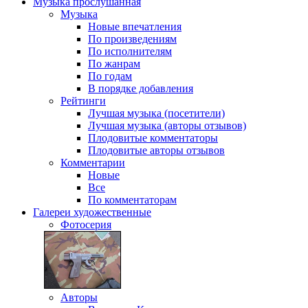
Музыка
прослушанная
Музыка
Новые впечатления
По произведениям
По исполнителям
По жанрам
По годам
В порядке добавления
Рейтинги
Лучшая музыка (посетители)
Лучшая музыка (авторы отзывов)
Плодовитые комментаторы
Плодовитые авторы отзывов
Комментарии
Новые
Все
По комментаторам
Галереи
художественные
Фотосерия
Авторы