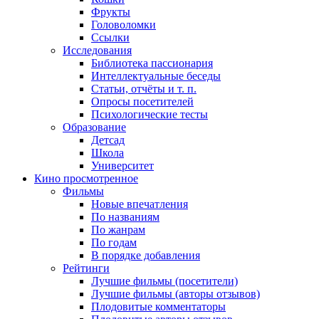
Фрукты
Головоломки
Ссылки
Исследования
Библиотека пассионария
Интеллектуальные беседы
Статьи, отчёты и т. п.
Опросы посетителей
Психологические тесты
Образование
Детсад
Школа
Университет
Кино
просмотренное
Фильмы
Новые впечатления
По названиям
По жанрам
По годам
В порядке добавления
Рейтинги
Лучшие фильмы (посетители)
Лучшие фильмы (авторы отзывов)
Плодовитые комментаторы