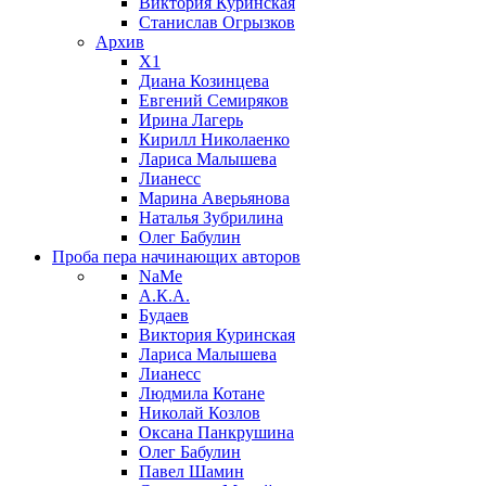
Виктория Куринская
Станислав Огрызков
Архив
X1
Диана Козинцева
Евгений Семиряков
Ирина Лагерь
Кирилл Николаенко
Лариса Малышева
Лианесс
Марина Аверьянова
Наталья Зубрилина
Олег Бабулин
Проба пера
начинающих авторов
NaMe
А.К.А.
Будаев
Виктория Куринская
Лариса Малышева
Лианесс
Людмила Котане
Николай Козлов
Оксана Панкрушина
Олег Бабулин
Павел Шамин