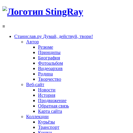
≡
Станислав.ру
Думай, действуй, твори!
Автор
Резюме
Принципы
Биография
Фотоальбом
Видеоархив
Родина
Творчество
Веб-сайт
Новости
История
Продвижение
Обратная связь
Карта сайта
Коллекции
Курьёзы
Транспорт
Кошки