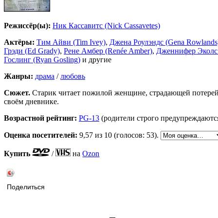
Режиссёр(ы):
Ник Кассавитс (Nick Cassavetes)
Актёры:
Тим Айви (Tim Ivey)
,
Джена Роулэндс (Gena Rowlands
Грэди (Ed Grady)
,
Рене Амбер (Renée Amber)
,
Дженнифер Эколс (
Гослинг (Ryan Gosling)
и другие
Жанры:
драма
/
любовь
Сюжет.
Старик читает пожилой женщине, страдающей потерей 
своём дневнике.
Возрастной рейтинг:
PG-13
(родители строго предупреждаютс
Оценка посетителей:
9,57
из 10 (голосов: 53).
Купить
/
на
Ozon
Поделиться