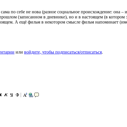
ма по себе не нова (разное социальное происхождение: она – из
прошлом (записанном в дневнике), но и в настоящем (в котором э
стоящем. А ещё фильм в некотором смысле фильм напоминает (и
ентарии
или
войдите, чтобы подписаться/отписаться
.