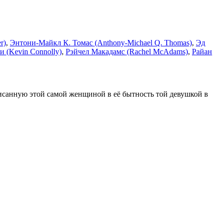
r)
,
Энтони-Майкл К. Томас (Anthony-Michael Q. Thomas)
,
Эд
 (Kevin Connolly)
,
Рэйчел Макадамс (Rachel McAdams)
,
Райан
санную этой самой женщиной в её бытность той девушкой в