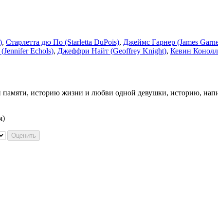
)
,
Старлетта дю По (Starletta DuPois)
,
Джеймс Гарнер (James Garne
Jennifer Echols)
,
Джеффри Найт (Geoffrey Knight)
,
Кевин Конолли
памяти, историю жизни и любви одной девушки, историю, напи
я)