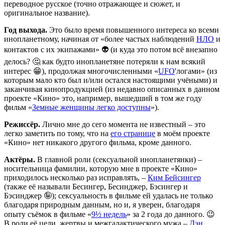
переводное русское (точно отражающее и сюжет, и
оригинальное название).
Год выхода.
Это было время повышенного интереса ко всеми
инопланетному, начиная от «более частых наблюдений
НЛО
и
контактов с их экипажами» 👽 (и куда это потом всё внезапно
делось? 🤔 как будто инопланетяне потеряли к нам всякий
интерес 😁), продолжая многочисленными «
UFO
'логами» (из
которым мало кто был и/или остался настоящими учёными) и
заканчивая кинопродукцией (из недавно описанных в данном
проекте «Кино» это, например, вышедший в том же году
фильм «
Земные женщины легко доступны
»).
Режиссёр.
Лично мне до сего момента не известный – это
легко заметить по тому, что на
его странице
в моём проекте
«Кино» нет никакого другого фильма, кроме данного.
Актёры.
В главной роли (сексуальной инопланетянки) –
носительница фамилии, которую мне в проекте «Кино»
приходилось несколько раз исправлять, –
Ким Бейсингер
(также её называли Бесингер, Бесинджер, Бэсингер и
Бэсинджер 🤪); сексуальность в фильме ей удалась не только
благодаря природным данным, но и, я уверен, благодаря
опыту съёмок в фильме «
9½ недель
» за 2 года до данного. 😉
В роли её цели, жертвы и межгалактического мужа –
Дэн