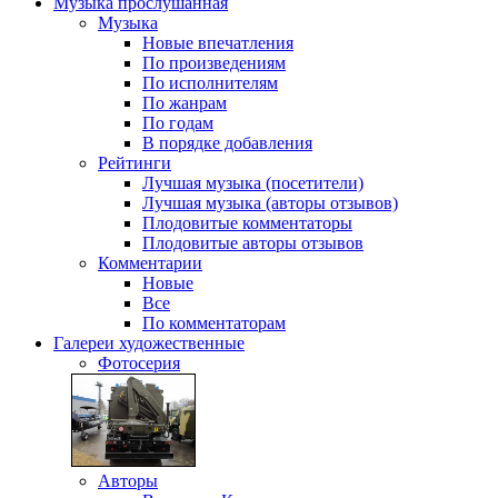
Музыка
прослушанная
Музыка
Новые впечатления
По произведениям
По исполнителям
По жанрам
По годам
В порядке добавления
Рейтинги
Лучшая музыка (посетители)
Лучшая музыка (авторы отзывов)
Плодовитые комментаторы
Плодовитые авторы отзывов
Комментарии
Новые
Все
По комментаторам
Галереи
художественные
Фотосерия
Авторы