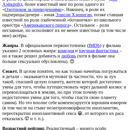
Аэйкройд
, более известный мне по роли одного из
«
Охотников за приведениями
». Наконец, в роли их
падчерицы/дочери – юная
Элисон Хэнниган
, позже ставшая
известной по роли озабоченной «ботанички» из школьного
оркестра «
Американского пирога
». Остальное – роли
неглавные, но исполняют их не менее известные (в том числе
мне) актёры.
Жанры
. В официальном первоисточнике (
IMDb
) у фильма
указано 2 основных жанра:
комедия
и
научная фантастика
–
но я также решил добавить и
любовь
(хотя в фильме она
больше сексуально обусловлена). 😍
Сюжет.
В целом понятен, но как только начнёшь погружаться
в детали – оказывается мутноват (в частности, что за луч
такой, спасший целую планету, жители которой достаточно
умны для того, чтобы путешествовать через дальний космос и
перевоплощаться в землян, но при этом почему-то
недостаточно умны для того, чтобы спасти свою планету
самим). Но это вполне себе компенсируется хорошим юмором
(в том числе на стыке не/антропоморфности инопланетян,
переоткрытии инопланетянкой секса 😁, от которого их раса
отказалась 🤦 и т. п.).
Возрастной рейтинг.
Реалистичный – ничего особо