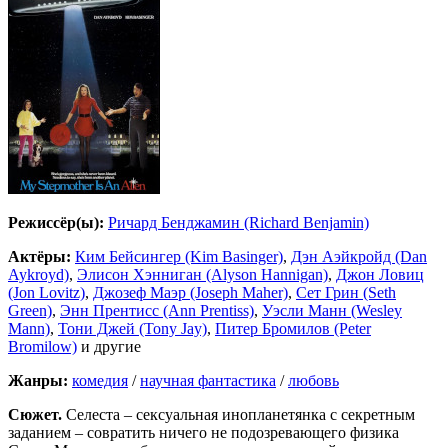
Режиссёр(ы):
Ричард Бенджамин (Richard Benjamin)
Актёры:
Ким Бейсингер (Kim Basinger)
,
Дэн Аэйкройд (Dan
Aykroyd)
,
Элисон Хэнниган (Alyson Hannigan)
,
Джон Ловиц
(Jon Lovitz)
,
Джозеф Маэр (Joseph Maher)
,
Сет Грин (Seth
Green)
,
Энн Прентисс (Ann Prentiss)
,
Уэсли Манн (Wesley
Mann)
,
Тони Джей (Tony Jay)
,
Питер Бромилов (Peter
Bromilow)
и другие
Жанры:
комедия
/
научная фантастика
/
любовь
Сюжет.
Селеста – сексуальная инопланетянка с секретным
заданием – совратить ничего не подозревающего физика