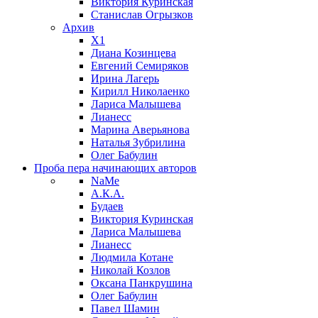
Виктория Куринская
Станислав Огрызков
Архив
X1
Диана Козинцева
Евгений Семиряков
Ирина Лагерь
Кирилл Николаенко
Лариса Малышева
Лианесс
Марина Аверьянова
Наталья Зубрилина
Олег Бабулин
Проба пера
начинающих авторов
NaMe
А.К.А.
Будаев
Виктория Куринская
Лариса Малышева
Лианесс
Людмила Котане
Николай Козлов
Оксана Панкрушина
Олег Бабулин
Павел Шамин