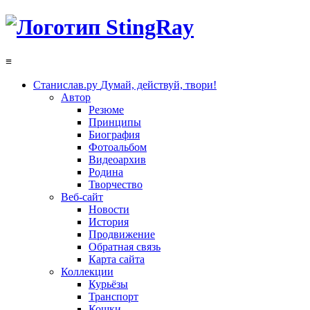
≡
Станислав.ру
Думай, действуй, твори!
Автор
Резюме
Принципы
Биография
Фотоальбом
Видеоархив
Родина
Творчество
Веб-сайт
Новости
История
Продвижение
Обратная связь
Карта сайта
Коллекции
Курьёзы
Транспорт
Кошки