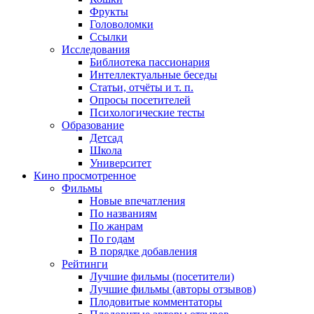
Фрукты
Головоломки
Ссылки
Исследования
Библиотека пассионария
Интеллектуальные беседы
Статьи, отчёты и т. п.
Опросы посетителей
Психологические тесты
Образование
Детсад
Школа
Университет
Кино
просмотренное
Фильмы
Новые впечатления
По названиям
По жанрам
По годам
В порядке добавления
Рейтинги
Лучшие фильмы (посетители)
Лучшие фильмы (авторы отзывов)
Плодовитые комментаторы