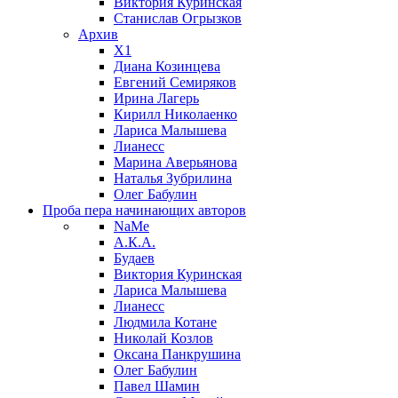
Виктория Куринская
Станислав Огрызков
Архив
X1
Диана Козинцева
Евгений Семиряков
Ирина Лагерь
Кирилл Николаенко
Лариса Малышева
Лианесс
Марина Аверьянова
Наталья Зубрилина
Олег Бабулин
Проба пера
начинающих авторов
NaMe
А.К.А.
Будаев
Виктория Куринская
Лариса Малышева
Лианесс
Людмила Котане
Николай Козлов
Оксана Панкрушина
Олег Бабулин
Павел Шамин