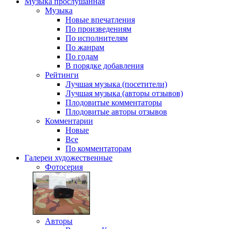
Музыка
прослушанная
Музыка
Новые впечатления
По произведениям
По исполнителям
По жанрам
По годам
В порядке добавления
Рейтинги
Лучшая музыка (посетители)
Лучшая музыка (авторы отзывов)
Плодовитые комментаторы
Плодовитые авторы отзывов
Комментарии
Новые
Все
По комментаторам
Галереи
художественные
Фотосерия
Авторы