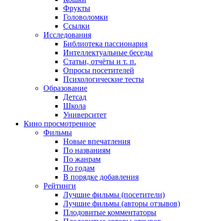
Фрукты
Головоломки
Ссылки
Исследования
Библиотека пассионария
Интеллектуальные беседы
Статьи, отчёты и т. п.
Опросы посетителей
Психологические тесты
Образование
Детсад
Школа
Университет
Кино
просмотренное
Фильмы
Новые впечатления
По названиям
По жанрам
По годам
В порядке добавления
Рейтинги
Лучшие фильмы (посетители)
Лучшие фильмы (авторы отзывов)
Плодовитые комментаторы