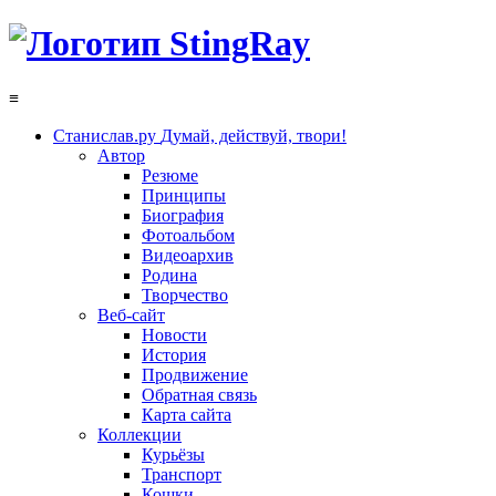
≡
Станислав.ру
Думай, действуй, твори!
Автор
Резюме
Принципы
Биография
Фотоальбом
Видеоархив
Родина
Творчество
Веб-сайт
Новости
История
Продвижение
Обратная связь
Карта сайта
Коллекции
Курьёзы
Транспорт
Кошки