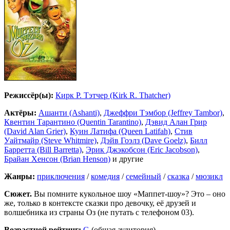
Режиссёр(ы):
Кирк Р. Тэтчер (Kirk R. Thatcher)
Актёры:
Ашанти (Ashanti)
,
Джеффри Тэмбор (Jeffrey Tambor)
,
Квентин Тарантино (Quentin Tarantino)
,
Дэвид Алан Грир
(David Alan Grier)
,
Куин Латифа (Queen Latifah)
,
Стив
Уайтмайр (Steve Whitmire)
,
Дэйв Гоэлз (Dave Goelz)
,
Билл
Барретта (Bill Barretta)
,
Эрик Джэкобсон (Eric Jacobson)
,
Брайан Хенсон (Brian Henson)
и другие
Жанры:
приключения
/
комедия
/
семейный
/
сказка
/
мюзикл
Сюжет.
Вы помните кукольное шоу «Маппет-шоу»? Это – оно
же, только в контексте сказки про девочку, её друзей и
волшебника из страны Оз (не путать с телефоном 03).
Возрастной рейтинг:
G
(общая аудитория)