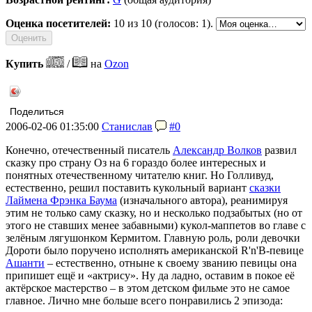
Оценка посетителей:
10
из 10 (голосов: 1).
Купить
/
на
Ozon
Поделиться
2006-02-06 01:35:00
Станислав
#0
Конечно, отечественный писатель
Александр Волков
развил
сказку про страну Оз на 6 гораздо более интересных и
понятных отечественному читателю книг. Но Голливуд,
естественно, решил поставить кукольный вариант
сказки
Лаймена Фрэнка Баума
(изначального автора), реанимируя
этим не только саму сказку, но и несколько подзабытых (но от
этого не ставших менее забавными) кукол-маппетов во главе с
зелёным лягушонком Кермитом. Главную роль, роли девочки
Дороти было поручено исполнять американской R'n'B-певице
Ашанти
– естественно, отныне к своему званию певицы она
припишет ещё и «актрису». Ну да ладно, оставим в покое её
актёрское мастерство – в этом детском фильме это не самое
главное. Лично мне больше всего понравились 2 эпизода: