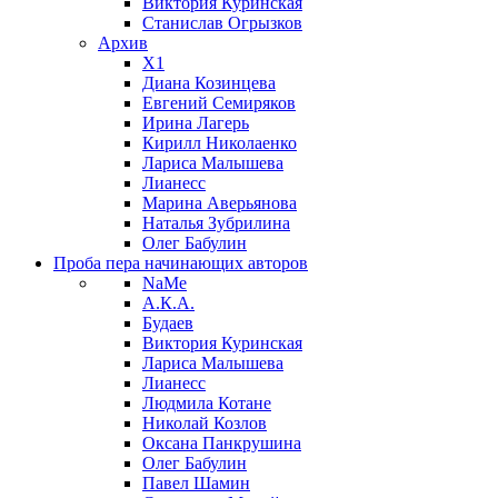
Виктория Куринская
Станислав Огрызков
Архив
X1
Диана Козинцева
Евгений Семиряков
Ирина Лагерь
Кирилл Николаенко
Лариса Малышева
Лианесс
Марина Аверьянова
Наталья Зубрилина
Олег Бабулин
Проба пера
начинающих авторов
NaMe
А.К.А.
Будаев
Виктория Куринская
Лариса Малышева
Лианесс
Людмила Котане
Николай Козлов
Оксана Панкрушина
Олег Бабулин
Павел Шамин