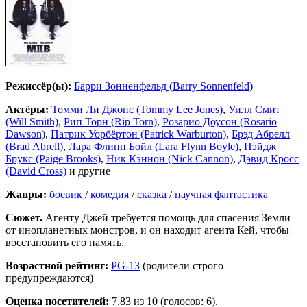
Режиссёр(ы):
Барри Зонненфельд (Barry Sonnenfeld)
Актёры:
Томми Ли Джонс (Tommy Lee Jones)
,
Уилл Смит
(Will Smith)
,
Рип Торн (Rip Torn)
,
Розарио Доусон (Rosario
Dawson)
,
Патрик Уорбёртон (Patrick Warburton)
,
Брэд Абрелл
(Brad Abrell)
,
Лара Флинн Бойл (Lara Flynn Boyle)
,
Пэйдж
Брукс (Paige Brooks)
,
Ник Кэннон (Nick Cannon)
,
Дэвид Кросс
(David Cross)
и другие
Жанры:
боевик
/
комедия
/
сказка
/
научная фантастика
Сюжет.
Агенту Джей требуется помощь для спасения Земли
от инопланетных монстров, и он находит агента Кей, чтобы
восстановить его память.
Возрастной рейтинг:
PG-13
(родители строго
предупреждаются)
Оценка посетителей:
7,83
из 10 (голосов: 6).