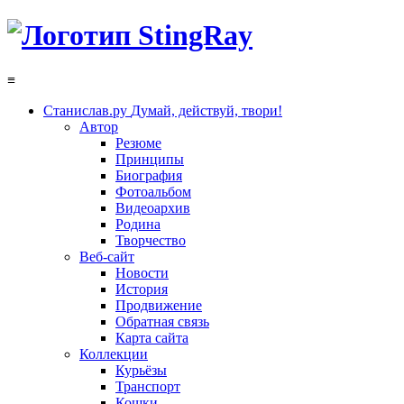
≡
Станислав.ру
Думай, действуй, твори!
Автор
Резюме
Принципы
Биография
Фотоальбом
Видеоархив
Родина
Творчество
Веб-сайт
Новости
История
Продвижение
Обратная связь
Карта сайта
Коллекции
Курьёзы
Транспорт
Кошки