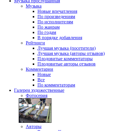
Музыка
прослушанная
Музыка
Новые впечатления
По произведениям
По исполнителям
По жанрам
По годам
В порядке добавления
Рейтинги
Лучшая музыка (посетители)
Лучшая музыка (авторы отзывов)
Плодовитые комментаторы
Плодовитые авторы отзывов
Комментарии
Новые
Все
По комментаторам
Галереи
художественные
Фотосерия
Авторы