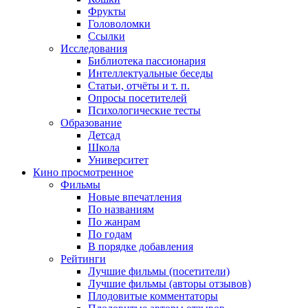
Фрукты
Головоломки
Ссылки
Исследования
Библиотека пассионария
Интеллектуальные беседы
Статьи, отчёты и т. п.
Опросы посетителей
Психологические тесты
Образование
Детсад
Школа
Университет
Кино
просмотренное
Фильмы
Новые впечатления
По названиям
По жанрам
По годам
В порядке добавления
Рейтинги
Лучшие фильмы (посетители)
Лучшие фильмы (авторы отзывов)
Плодовитые комментаторы