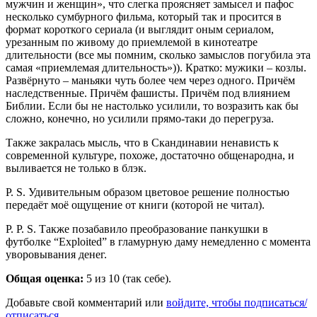
мужчин и женщин», что слегка проясняет замысел и пафос
несколько сумбурного фильма, который так и просится в
формат короткого сериала (и выглядит оным сериалом,
урезанным по живому до приемлемой в кинотеатре
длительности (все мы помним, сколько замыслов погубила эта
самая «приемлемая длительность»)). Кратко: мужики – козлы.
Развёрнуто – маньяки чуть более чем через одного. Причём
наследственные. Причём фашисты. Причём под влиянием
Библии. Если бы не настолько усилили, то возразить как бы
сложно, конечно, но усилили прямо-таки до перегруза.
Также закралась мысль, что в Скандинавии ненависть к
современной культуре, похоже, достаточно общенародна, и
выливается не только в блэк.
P. S. Удивительным образом цветовое решение полностью
передаёт моё ощущение от книги (которой не читал).
P. P. S. Также позабавило преобразование панкушки в
футболке “Exploited” в гламурную даму немедленно с момента
уворовывания денег.
Общая оценка:
5
из 10 (так себе).
Добавьте свой комментарий или
войдите, чтобы подписаться/
отписаться
.