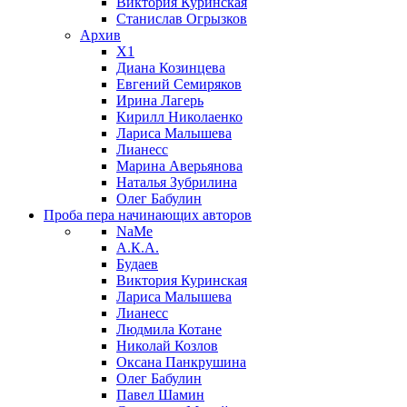
Виктория Куринская
Станислав Огрызков
Архив
X1
Диана Козинцева
Евгений Семиряков
Ирина Лагерь
Кирилл Николаенко
Лариса Малышева
Лианесс
Марина Аверьянова
Наталья Зубрилина
Олег Бабулин
Проба пера
начинающих авторов
NaMe
А.К.А.
Будаев
Виктория Куринская
Лариса Малышева
Лианесс
Людмила Котане
Николай Козлов
Оксана Панкрушина
Олег Бабулин
Павел Шамин