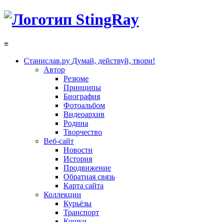
≡
Станислав.ру
Думай, действуй, твори!
Автор
Резюме
Принципы
Биография
Фотоальбом
Видеоархив
Родина
Творчество
Веб-сайт
Новости
История
Продвижение
Обратная связь
Карта сайта
Коллекции
Курьёзы
Транспорт
Кошки