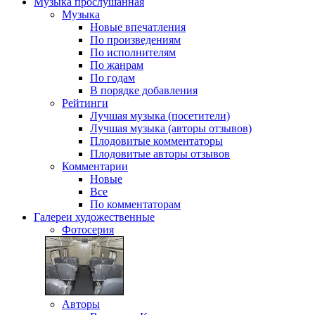
Музыка
прослушанная
Музыка
Новые впечатления
По произведениям
По исполнителям
По жанрам
По годам
В порядке добавления
Рейтинги
Лучшая музыка (посетители)
Лучшая музыка (авторы отзывов)
Плодовитые комментаторы
Плодовитые авторы отзывов
Комментарии
Новые
Все
По комментаторам
Галереи
художественные
Фотосерия
Авторы