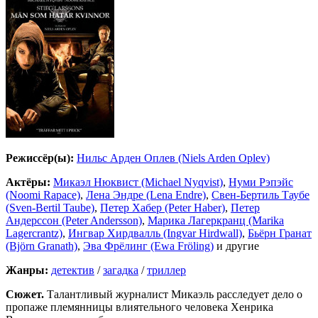
Режиссёр(ы):
Нильс Арден Оплев (Niels Arden Oplev)
Актёры:
Микаэл Нюквист (Michael Nyqvist)
,
Нуми Рэпэйс
(Noomi Rapace)
,
Лена Эндре (Lena Endre)
,
Свен-Бертиль Таубе
(Sven-Bertil Taube)
,
Петер Хабер (Peter Haber)
,
Петер
Андерссон (Peter Andersson)
,
Марика Лагеркранц (Marika
Lagercrantz)
,
Ингвар Хирдвалль (Ingvar Hirdwall)
,
Бьёрн Гранат
(Björn Granath)
,
Эва Фрёлинг (Ewa Fröling)
и другие
Жанры:
детектив
/
загадка
/
триллер
Сюжет.
Талантливый журналист Микаэль расследует дело о
пропаже племянницы влиятельного человека Хенрика