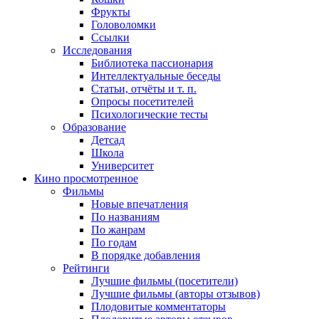
Фрукты
Головоломки
Ссылки
Исследования
Библиотека пассионария
Интеллектуальные беседы
Статьи, отчёты и т. п.
Опросы посетителей
Психологические тесты
Образование
Детсад
Школа
Университет
Кино
просмотренное
Фильмы
Новые впечатления
По названиям
По жанрам
По годам
В порядке добавления
Рейтинги
Лучшие фильмы (посетители)
Лучшие фильмы (авторы отзывов)
Плодовитые комментаторы