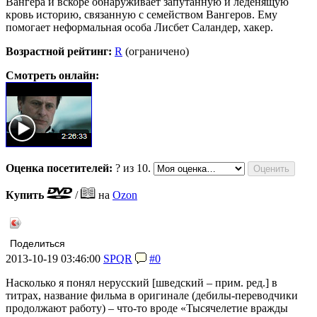
Вангера и вскоре обнаруживает запутанную и леденящую
кровь историю, связанную с семейством Вангеров. Ему
помогает неформальная особа Лисбет Саландер, хакер.
Возрастной рейтинг:
R
(ограничено)
Смотреть онлайн:
Оценка посетителей:
?
из 10.
Купить
/
на
Ozon
Поделиться
2013-10-19 03:46:00
SPQR
#0
Насколько я понял нерусский [шведский – прим. ред.] в
титрах, название фильма в оригинале (дебилы-переводчики
продолжают работу) – что-то вроде «Тысячелетие вражды