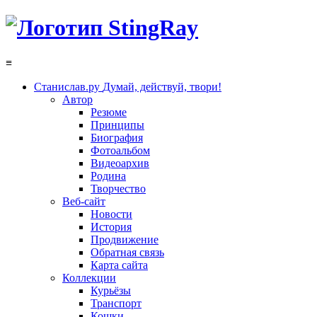
≡
Станислав.ру
Думай, действуй, твори!
Автор
Резюме
Принципы
Биография
Фотоальбом
Видеоархив
Родина
Творчество
Веб-сайт
Новости
История
Продвижение
Обратная связь
Карта сайта
Коллекции
Курьёзы
Транспорт
Кошки