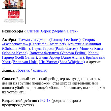
Режиссёр(ы):
Стивен Херек (Stephen Herek)
Актёры:
Томми Ли Джонс (Tommy Lee Jones)
,
Седрик
«Развлекатель» (Cedric the Entertainer)
,
Кристина Миллиан
(Christina Milian)
,
Паула Гарсез (Paula Garcés)
,
Моника Кина
(Monica Keena)
,
Ванесса Ферлито (Vanessa Ferlito)
,
Келли
Гарнер (Kelli Garner)
,
Энни Арчер (Anne Archer)
,
Брайан ван
Холт (Brian van Holt)
,
Ши Уихэм (Shea Whigham)
и другие
Жанры:
боевик
/
комедия
Сюжет.
Бравый техасский рейнджер вынужден охранять
девиц из группы поддержки, ставших свидетельницами
одного убийства, от людей «большой шишки», пытающихся
их устранить.
Возрастной рейтинг:
PG-13
(родители строго
предупреждаются)