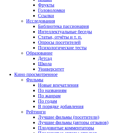
Фрукты
Головоломки
Ссылки
Исследования
Библиотека пассионария
Интеллектуальные беседы
Статьи, отчёты и т. п.
Опросы посетителей
Психологические тесты
Образование
Детсад
Школа
Университет
Кино
просмотренное
Фильмы
Новые впечатления
По названиям
По жанрам
По годам
В порядке добавления
Рейтинги
Лучшие фильмы (посетители)
Лучшие фильмы (авторы отзывов)
Плодовитые комментаторы