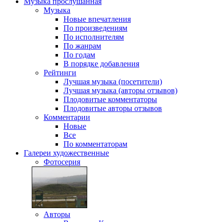
Музыка
прослушанная
Музыка
Новые впечатления
По произведениям
По исполнителям
По жанрам
По годам
В порядке добавления
Рейтинги
Лучшая музыка (посетители)
Лучшая музыка (авторы отзывов)
Плодовитые комментаторы
Плодовитые авторы отзывов
Комментарии
Новые
Все
По комментаторам
Галереи
художественные
Фотосерия
Авторы