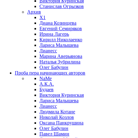
Виктория Куринская
Станислав Огрызков
Архив
X1
Диана Козинцева
Евгений Семиряков
Ирина Лагерь
Кирилл Николаенко
Лариса Малышева
Лианесс
Марина Аверьянова
Наталья Зубрилина
Олег Бабулин
Проба пера
начинающих авторов
NaMe
А.К.А.
Будаев
Виктория Куринская
Лариса Малышева
Лианесс
Людмила Котане
Николай Козлов
Оксана Панкрушина
Олег Бабулин
Павел Шамин