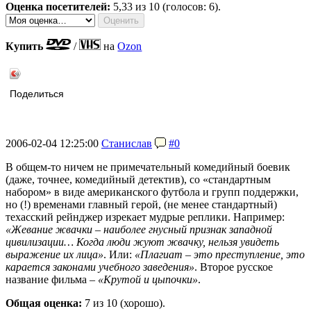
Оценка посетителей:
5,33
из 10 (голосов: 6).
Купить
/
на
Ozon
Поделиться
2006-02-04 12:25:00
Станислав
#0
В общем-то ничем не примечательный комедийный боевик
(даже, точнее, комедийный детектив), со «стандартным
набором» в виде американского футбола и групп поддержки,
но (!) временами главный герой, (не менее стандартный)
техасский рейнджер изрекает мудрые реплики. Например:
«Жевание жвачки – наиболее гнусный признак западной
цивилизации… Когда люди жуют жвачку, нельзя увидеть
выражение их лица»
. Или:
«Плагиат – это преступление, это
карается законами учебного заведения»
. Второе русское
название фильма –
«Крутой и цыпочки»
.
Общая оценка:
7
из 10 (хорошо).