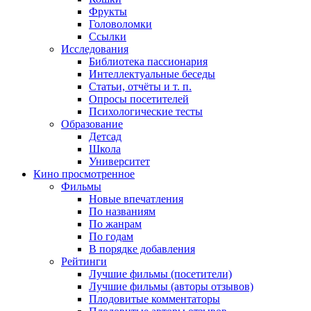
Фрукты
Головоломки
Ссылки
Исследования
Библиотека пассионария
Интеллектуальные беседы
Статьи, отчёты и т. п.
Опросы посетителей
Психологические тесты
Образование
Детсад
Школа
Университет
Кино
просмотренное
Фильмы
Новые впечатления
По названиям
По жанрам
По годам
В порядке добавления
Рейтинги
Лучшие фильмы (посетители)
Лучшие фильмы (авторы отзывов)
Плодовитые комментаторы