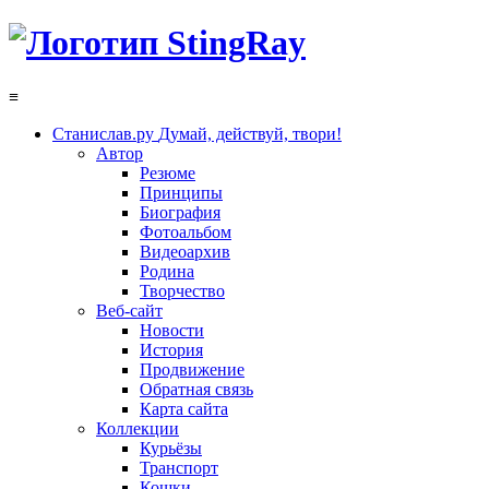
≡
Станислав.ру
Думай, действуй, твори!
Автор
Резюме
Принципы
Биография
Фотоальбом
Видеоархив
Родина
Творчество
Веб-сайт
Новости
История
Продвижение
Обратная связь
Карта сайта
Коллекции
Курьёзы
Транспорт
Кошки