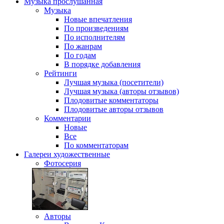
Музыка
прослушанная
Музыка
Новые впечатления
По произведениям
По исполнителям
По жанрам
По годам
В порядке добавления
Рейтинги
Лучшая музыка (посетители)
Лучшая музыка (авторы отзывов)
Плодовитые комментаторы
Плодовитые авторы отзывов
Комментарии
Новые
Все
По комментаторам
Галереи
художественные
Фотосерия
Авторы