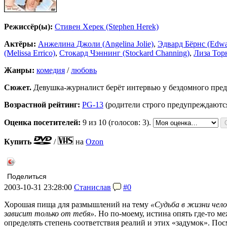
Режиссёр(ы):
Стивен Херек (Stephen Herek)
Актёры:
Анжелина Джоли (Angelina Jolie)
,
Эдвард Бёрнс (Edwa
(Melissa Errico)
,
Стокард Чэннинг (Stockard Channing)
,
Лиза Торн
Жанры:
комедия
/
любовь
Сюжет.
Девушка-журналист берёт интервью у бездомного предск
Возрастной рейтинг:
PG-13
(родители строго предупреждаютс
Оценка посетителей:
9
из 10 (голосов: 3).
Купить
/
на
Ozon
Поделиться
2003-10-31 23:28:00
Станислав
#0
Хорошая пища для размышлений на тему
«Судьба в жизни чело
зависит только от тебя»
. Но по-моему, истина опять где-то м
определять степень соответствия реалий и этих «задумок». П