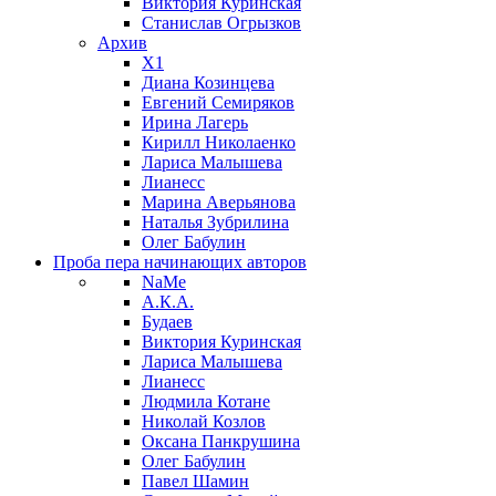
Виктория Куринская
Станислав Огрызков
Архив
X1
Диана Козинцева
Евгений Семиряков
Ирина Лагерь
Кирилл Николаенко
Лариса Малышева
Лианесс
Марина Аверьянова
Наталья Зубрилина
Олег Бабулин
Проба пера
начинающих авторов
NaMe
А.К.А.
Будаев
Виктория Куринская
Лариса Малышева
Лианесс
Людмила Котане
Николай Козлов
Оксана Панкрушина
Олег Бабулин
Павел Шамин