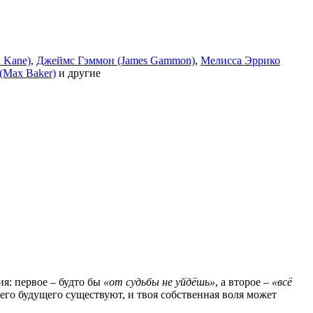
n Kane)
,
Джеймс Гэммон (James Gammon)
,
Мелисса Эррико
(Max Baker)
и другие
я: первое – будто бы
«от судьбы не уйдёшь»
, а второе –
«всё
оего будущего существуют, и твоя собственная воля может