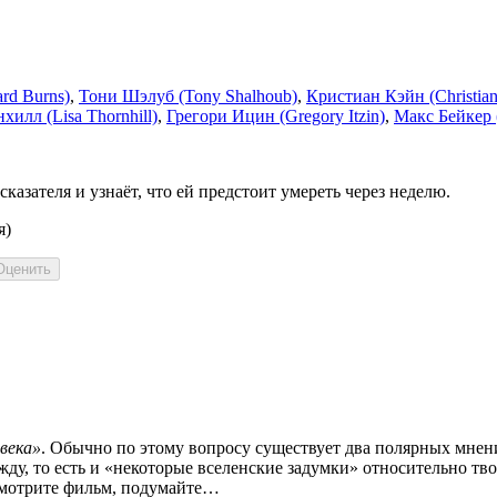
rd Burns)
,
Тони Шэлуб (Tony Shalhoub)
,
Кристиан Кэйн (Christia
хилл (Lisa Thornhill)
,
Грегори Ицин (Gregory Itzin)
,
Макс Бейкер 
азателя и узнаёт, что ей предстоит умереть через неделю.
я)
века»
. Обычно по этому вопросу существует два полярных мнени
ежду, то есть и «некоторые вселенские задумки» относительно тв
осмотрите фильм, подумайте…