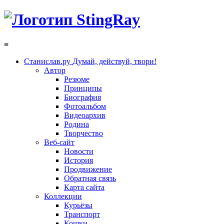
≡
Станислав.ру
Думай, действуй, твори!
Автор
Резюме
Принципы
Биография
Фотоальбом
Видеоархив
Родина
Творчество
Веб-сайт
Новости
История
Продвижение
Обратная связь
Карта сайта
Коллекции
Курьёзы
Транспорт
Кошки