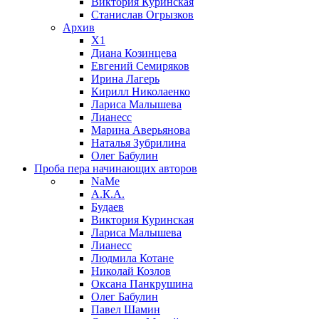
Виктория Куринская
Станислав Огрызков
Архив
X1
Диана Козинцева
Евгений Семиряков
Ирина Лагерь
Кирилл Николаенко
Лариса Малышева
Лианесс
Марина Аверьянова
Наталья Зубрилина
Олег Бабулин
Проба пера
начинающих авторов
NaMe
А.К.А.
Будаев
Виктория Куринская
Лариса Малышева
Лианесс
Людмила Котане
Николай Козлов
Оксана Панкрушина
Олег Бабулин
Павел Шамин