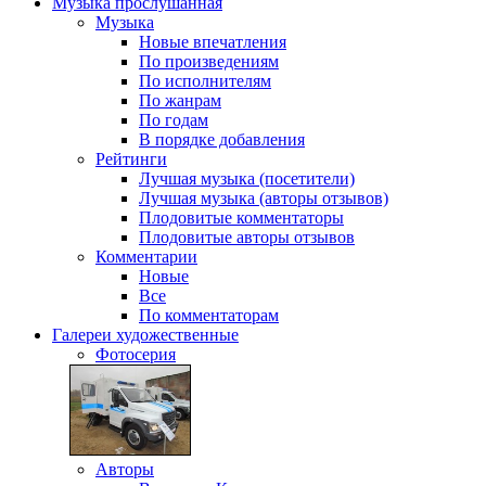
Музыка
прослушанная
Музыка
Новые впечатления
По произведениям
По исполнителям
По жанрам
По годам
В порядке добавления
Рейтинги
Лучшая музыка (посетители)
Лучшая музыка (авторы отзывов)
Плодовитые комментаторы
Плодовитые авторы отзывов
Комментарии
Новые
Все
По комментаторам
Галереи
художественные
Фотосерия
Авторы