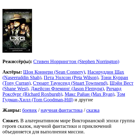
Режиссёр(ы):
Стивен Норрингтон (Stephen Norrington)
Актёры:
Шон Коннери (Sean Connery)
,
Насируддин Шах
(Naseeruddin Shah)
,
Пета Уилсон (Peta Wilson)
,
Тони Курран
(Tony Curran)
,
Стюарт Таунсенд (Stuart Townsend)
,
Шэйн Вест
(Shane West)
,
Джейсон Флеминг (Jason Flemyng)
,
Ричард
Роксбург (Richard Roxburgh)
,
Макс Райан (Max Ryan)
,
Том
Гудман-Хилл (Tom Goodman-Hill)
и другие
Жанры:
боевик
/
научная фантастика
/
сказка
Сюжет.
В альтернативном мире Викторианской эпохи группа
героев сказок, научной фантастики и приключений
объединяется для выполнения миссии.