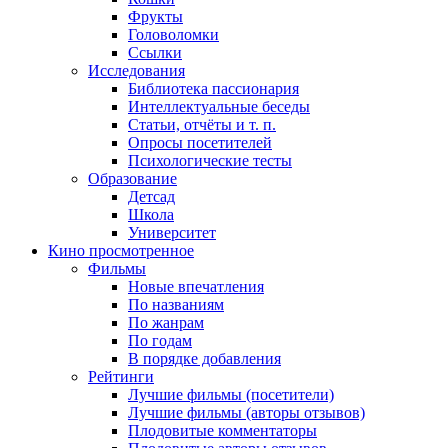
Фрукты
Головоломки
Ссылки
Исследования
Библиотека пассионария
Интеллектуальные беседы
Статьи, отчёты и т. п.
Опросы посетителей
Психологические тесты
Образование
Детсад
Школа
Университет
Кино
просмотренное
Фильмы
Новые впечатления
По названиям
По жанрам
По годам
В порядке добавления
Рейтинги
Лучшие фильмы (посетители)
Лучшие фильмы (авторы отзывов)
Плодовитые комментаторы