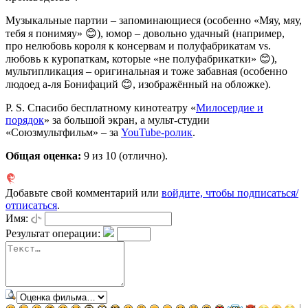
Музыкальные партии – запоминающиеся (особенно «Мяу, мяу,
тебя я понимяу» 😊), юмор – довольно удачный (например,
про нелюбовь короля к консервам и полуфабрикатам vs.
любовь к куропаткам, которые «не полуфабрикатки» 😊),
мультипликация – оригинальная и тоже забавная (особенно
людоед а-ля Бонифаций 😊, изображённый на обложке).
P. S. Спасибо бесплатному кинотеатру «
Милосердие и
порядок
» за большой экран, а мульт-студии
«Союзмультфильм» – за
YouTube-ролик
.
Общая оценка:
9
из 10 (отлично).
Добавьте свой комментарий или
войдите, чтобы подписаться/
отписаться
.
Имя:
Результат операции: