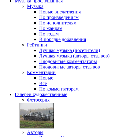
Музыка
прослушанная
Музыка
Новые впечатления
По произведениям
По исполнителям
По жанрам
По годам
В порядке добавления
Рейтинги
Лучшая музыка (посетители)
Лучшая музыка (авторы отзывов)
Плодовитые комментаторы
Плодовитые авторы отзывов
Комментарии
Новые
Все
По комментаторам
Галереи
художественные
Фотосерия
Авторы