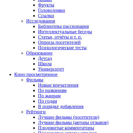
Фрукты
Головоломки
Ссылки
Исследования
Библиотека пассионария
Интеллектуальные беседы
Статьи, отчёты и т. п.
Опросы посетителей
Психологические тесты
Образование
Детсад
Школа
Университет
Кино
просмотренное
Фильмы
Новые впечатления
По названиям
По жанрам
По годам
В порядке добавления
Рейтинги
Лучшие фильмы (посетители)
Лучшие фильмы (авторы отзывов)
Плодовитые комментаторы