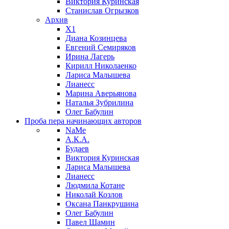
Виктория Куринская
Станислав Огрызков
Архив
X1
Диана Козинцева
Евгений Семиряков
Ирина Лагерь
Кирилл Николаенко
Лариса Малышева
Лианесс
Марина Аверьянова
Наталья Зубрилина
Олег Бабулин
Проба пера
начинающих авторов
NaMe
А.К.А.
Будаев
Виктория Куринская
Лариса Малышева
Лианесс
Людмила Котане
Николай Козлов
Оксана Панкрушина
Олег Бабулин
Павел Шамин