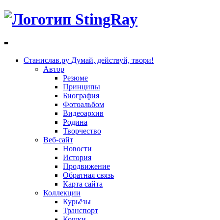
≡
Станислав.ру
Думай, действуй, твори!
Автор
Резюме
Принципы
Биография
Фотоальбом
Видеоархив
Родина
Творчество
Веб-сайт
Новости
История
Продвижение
Обратная связь
Карта сайта
Коллекции
Курьёзы
Транспорт
Кошки