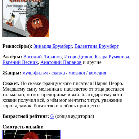
Режиссёр(ы):
Зинаида Брумберг
,
Валентина Брумберг
Актёры:
Василий Ливанов
,
Игорь Дивов
,
Клара Румянова
,
Евгений Весник
,
Анатолий Папанов
и другие
Жанры:
мультфильм
/
сказка
/
мюзикл
/
комедия
Сюжет.
По сказке французского писателя Шарля Перро.
Младшему сыну мельника в наследство от отца достался
только кот, но кот предприимчивый: благодаря ему кота
хозяин получил всё, о чём мог мечтать: титул, уважение
короля, замок, богатство и любовь принцессы.
Возрастной рейтинг:
G
(общая аудитория)
Смотреть онлайн: