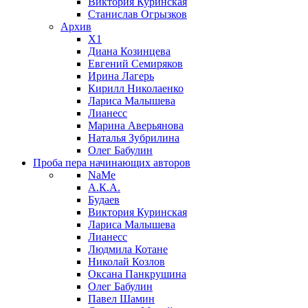
Виктория Куринская
Станислав Огрызков
Архив
X1
Диана Козинцева
Евгений Семиряков
Ирина Лагерь
Кирилл Николаенко
Лариса Малышева
Лианесс
Марина Аверьянова
Наталья Зубрилина
Олег Бабулин
Проба пера
начинающих авторов
NaMe
А.К.А.
Будаев
Виктория Куринская
Лариса Малышева
Лианесс
Людмила Котане
Николай Козлов
Оксана Панкрушина
Олег Бабулин
Павел Шамин