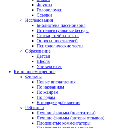
Фрукты
Головоломки
Ссылки
Исследования
Библиотека пассионария
Интеллектуальные беседы
Статьи, отчёты и т. п.
Опросы посетителей
Психологические тесты
Образование
Детсад
Школа
Университет
Кино
просмотренное
Фильмы
Новые впечатления
По названиям
По жанрам
По годам
В порядке добавления
Рейтинги
Лучшие фильмы (посетители)
Лучшие фильмы (авторы отзывов)
Плодовитые комментаторы