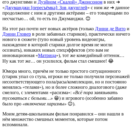
его джунглями и
Дуэйном «Скалой» Джонсоном
в них ➔
«
Джуманджи [пересъёмка]: Зов джунглей
» с ним же ➔ данное
продолжение с ним и другими актёрами – его товарищами по
несчастью… ой, то есть по Джуманджи. 😊
На этот раз почти нет новых актёров (только
Дэнни де Вито
и
Дэнни Гловер
в роли забавных стариков), практически ничего
нового в сюжете (тупо новый уровень видеоигры,
нахождение в которой старики долгое время не могли
осознать), никаких новых спецэффектов (это вам не
инновационная «
Матрица
»), тот же комедийный оттенок…
Ну как тот же… он усилился, фильм стал смешнее! 😂
Юмора много, причём не только простого ситуационного
(старик упал со стула, игроки не только получили персонажей
несоответствующего пола/расы/комплекции, но и постоянно
менялись «телами»), но и более сложного диалогового (даже
смелого, с элементами «расизма»:
«Всё пора завязывать
тусоваться с белыми…»
😁) и игрового (особенно забавно
было про
«включение харизмы»
😊).
Моим детям-школьникам фильм понравился – они нашли в
нём множество смешных моментов, которые потом
вспоминали.