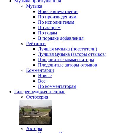
Музыка
прослушанная
Музыка
Новые впечатления
По произведениям
По исполнителям
По жанрам
По годам
В порядке добавления
Рейтинги
Лучшая музыка (посетители)
Лучшая музыка (авторы отзывов)
Плодовитые комментаторы
Плодовитые авторы отзывов
Комментарии
Новые
Все
По комментаторам
Галереи
художественные
Фотосерия
Авторы