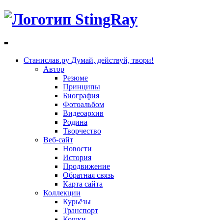
≡
Станислав.ру
Думай, действуй, твори!
Автор
Резюме
Принципы
Биография
Фотоальбом
Видеоархив
Родина
Творчество
Веб-сайт
Новости
История
Продвижение
Обратная связь
Карта сайта
Коллекции
Курьёзы
Транспорт
Кошки