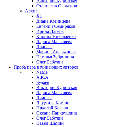
Виктория Куринская
Станислав Огрызков
Архив
X1
Диана Козинцева
Евгений Семиряков
Ирина Лагерь
Кирилл Николаенко
Лариса Малышева
Лианесс
Марина Аверьянова
Наталья Зубрилина
Олег Бабулин
Проба пера
начинающих авторов
NaMe
А.К.А.
Будаев
Виктория Куринская
Лариса Малышева
Лианесс
Людмила Котане
Николай Козлов
Оксана Панкрушина
Олег Бабулин
Павел Шамин