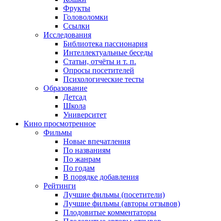
Фрукты
Головоломки
Ссылки
Исследования
Библиотека пассионария
Интеллектуальные беседы
Статьи, отчёты и т. п.
Опросы посетителей
Психологические тесты
Образование
Детсад
Школа
Университет
Кино
просмотренное
Фильмы
Новые впечатления
По названиям
По жанрам
По годам
В порядке добавления
Рейтинги
Лучшие фильмы (посетители)
Лучшие фильмы (авторы отзывов)
Плодовитые комментаторы