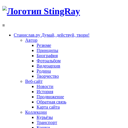
≡
Станислав.ру
Думай, действуй, твори!
Автор
Резюме
Принципы
Биография
Фотоальбом
Видеоархив
Родина
Творчество
Веб-сайт
Новости
История
Продвижение
Обратная связь
Карта сайта
Коллекции
Курьёзы
Транспорт
Кошки