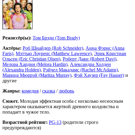
Режиссёр(ы):
Том Брэди (Tom Brady)
Актёры:
Роб Шнайдер (Rob Schneider)
,
Анна Фэрис (Anna
Faris)
,
Мэттью Лоуренс (Matthew Lawrence)
,
Эрик Кристиан
Ольсен (Eric Christian Olsen)
,
Роберт Дави (Robert Davi)
,
Мелора Хардин (Melora Hardin)
,
Александра Холден
(Alexandra Holden)
,
Рэйчел Макадамс (Rachel McAdams)
,
Марица Мюррэй (Maritza Murray)
,
Фэй Хаузер (Fay Hauser)
и
другие
Жанры:
комедия
/
сказка
/
любовь
Сюжет.
Молодая эффектная особа с несколько несносным
характером оказывается жертвой древнего колдовства и
попадает в чужое тело.
Возрастной рейтинг:
PG-13
(родители строго
предупреждаются)