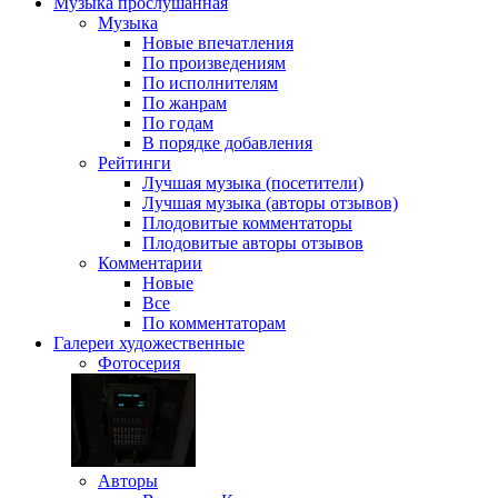
Музыка
прослушанная
Музыка
Новые впечатления
По произведениям
По исполнителям
По жанрам
По годам
В порядке добавления
Рейтинги
Лучшая музыка (посетители)
Лучшая музыка (авторы отзывов)
Плодовитые комментаторы
Плодовитые авторы отзывов
Комментарии
Новые
Все
По комментаторам
Галереи
художественные
Фотосерия
Авторы