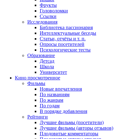
Фрукты
Головоломки
Ссылки
Исследования
Библиотека пассионария
Интеллектуальные беседы
Статьи, отчёты и т. п.
Опросы посетителей
Психологические тесты
Образование
Детсад
Школа
Университет
Кино
просмотренное
Фильмы
Новые впечатления
По названиям
По жанрам
По годам
В порядке добавления
Рейтинги
Лучшие фильмы (посетители)
Лучшие фильмы (авторы отзывов)
Плодовитые комментаторы