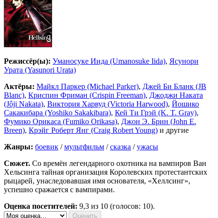
Режиссёр(ы):
Уманосуке Иида (Umanosuke Iida)
,
Ясунори
Урата (Yasunori Urata)
Актёры:
Майкл Паркер (Michael Parker)
,
Джей Би Бланк (JB
Blanc)
,
Криспин Фриман (Crispin Freeman)
,
Джоджи Наката
(Jôji Nakata)
,
Виктория Харвуд (Victoria Harwood)
,
Йошико
Сакакибара (Yoshiko Sakakibara)
,
Кей Ти Грэй (K. T. Gray)
,
Фумико Орикаса (Fumiko Orikasa)
,
Джон Э. Брин (John E.
Breen)
,
Крэйг Роберт Янг (Craig Robert Young)
и другие
Жанры:
боевик
/
мультфильм
/
сказка
/
ужасы
Сюжет.
Со времён легендарного охотника на вампиров Ван
Хельсинга тайная организация Королевских протестантских
рыцарей, унаследовавшая имя основателя, «Хеллсинг»,
успешно сражается с вампирами.
Оценка посетителей:
9,3
из 10 (голосов: 10).