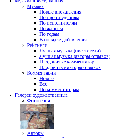
Музыка
прослушанная
Музыка
Новые впечатления
По произведениям
По исполнителям
По жанрам
По годам
В порядке добавления
Рейтинги
Лучшая музыка (посетители)
Лучшая музыка (авторы отзывов)
Плодовитые комментаторы
Плодовитые авторы отзывов
Комментарии
Новые
Все
По комментаторам
Галереи
художественные
Фотосерия
Авторы