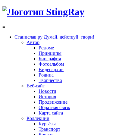
≡
Станислав.ру
Думай, действуй, твори!
Автор
Резюме
Принципы
Биография
Фотоальбом
Видеоархив
Родина
Творчество
Веб-сайт
Новости
История
Продвижение
Обратная связь
Карта сайта
Коллекции
Курьёзы
Транспорт
Кошки