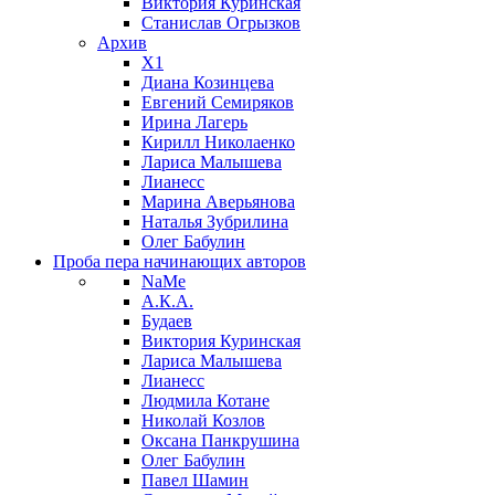
Виктория Куринская
Станислав Огрызков
Архив
X1
Диана Козинцева
Евгений Семиряков
Ирина Лагерь
Кирилл Николаенко
Лариса Малышева
Лианесс
Марина Аверьянова
Наталья Зубрилина
Олег Бабулин
Проба пера
начинающих авторов
NaMe
А.К.А.
Будаев
Виктория Куринская
Лариса Малышева
Лианесс
Людмила Котане
Николай Козлов
Оксана Панкрушина
Олег Бабулин
Павел Шамин