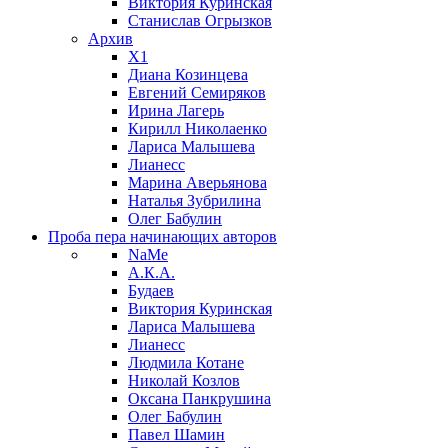
Виктория Куринская
Станислав Огрызков
Архив
X1
Диана Козинцева
Евгений Семиряков
Ирина Лагерь
Кирилл Николаенко
Лариса Малышева
Лианесс
Марина Аверьянова
Наталья Зубрилина
Олег Бабулин
Проба пера
начинающих авторов
NaMe
А.К.А.
Будаев
Виктория Куринская
Лариса Малышева
Лианесс
Людмила Котане
Николай Козлов
Оксана Панкрушина
Олег Бабулин
Павел Шамин