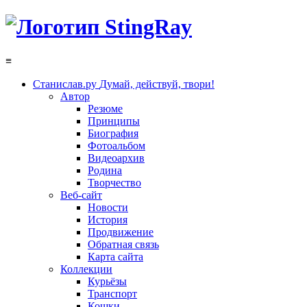
≡
Станислав.ру
Думай, действуй, твори!
Автор
Резюме
Принципы
Биография
Фотоальбом
Видеоархив
Родина
Творчество
Веб-сайт
Новости
История
Продвижение
Обратная связь
Карта сайта
Коллекции
Курьёзы
Транспорт
Кошки