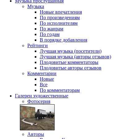
Музыка
прослушанная
Музыка
Новые впечатления
По произведениям
По исполнителям
По жанрам
По годам
В порядке добавления
Рейтинги
Лучшая музыка (посетители)
Лучшая музыка (авторы отзывов)
Плодовитые комментаторы
Плодовитые авторы отзывов
Комментарии
Новые
Все
По комментаторам
Галереи
художественные
Фотосерия
Авторы