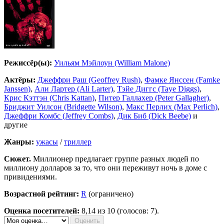
Режиссёр(ы):
Уильям Мэйлоун (William Malone)
Актёры:
Джеффри Раш (Geoffrey Rush)
,
Фамке Янссен (Famke
Janssen)
,
Али Лартер (Ali Larter)
,
Тэйе Диггс (Taye Diggs)
,
Крис Кэттэн (Chris Kattan)
,
Питер Галлахер (Peter Gallagher)
,
Бриджит Уилсон (Bridgette Wilson)
,
Макс Перлих (Max Perlich)
,
Джеффри Комбс (Jeffrey Combs)
,
Дик Биб (Dick Beebe)
и
другие
Жанры:
ужасы
/
триллер
Сюжет.
Миллионер предлагает группе разных людей по
миллиону долларов за то, что они переживут ночь в доме с
привидениями.
Возрастной рейтинг:
R
(ограничено)
Оценка посетителей:
8,14
из 10 (голосов: 7).