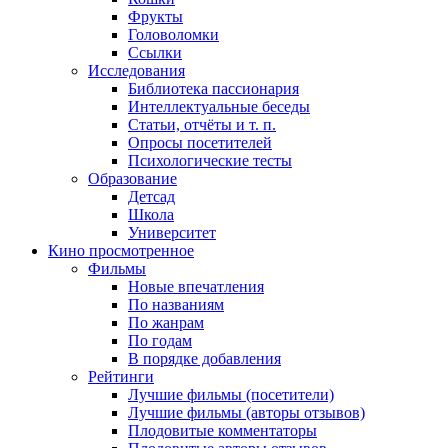
Фрукты
Головоломки
Ссылки
Исследования
Библиотека пассионария
Интеллектуальные беседы
Статьи, отчёты и т. п.
Опросы посетителей
Психологические тесты
Образование
Детсад
Школа
Университет
Кино
просмотренное
Фильмы
Новые впечатления
По названиям
По жанрам
По годам
В порядке добавления
Рейтинги
Лучшие фильмы (посетители)
Лучшие фильмы (авторы отзывов)
Плодовитые комментаторы