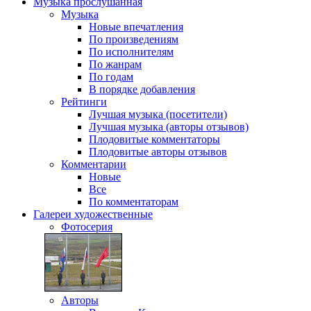
Музыка
прослушанная
Музыка
Новые впечатления
По произведениям
По исполнителям
По жанрам
По годам
В порядке добавления
Рейтинги
Лучшая музыка (посетители)
Лучшая музыка (авторы отзывов)
Плодовитые комментаторы
Плодовитые авторы отзывов
Комментарии
Новые
Все
По комментаторам
Галереи
художественные
Фотосерия
Авторы