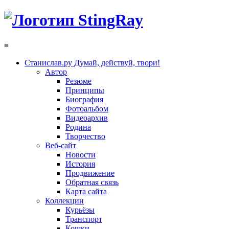
≡
Станислав.ру
Думай, действуй, твори!
Автор
Резюме
Принципы
Биография
Фотоальбом
Видеоархив
Родина
Творчество
Веб-сайт
Новости
История
Продвижение
Обратная связь
Карта сайта
Коллекции
Курьёзы
Транспорт
Кошки