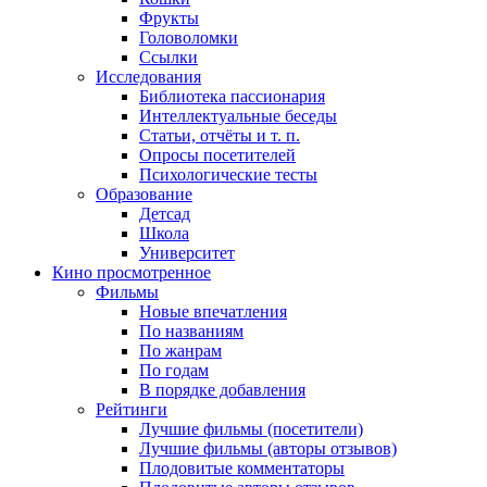
Фрукты
Головоломки
Ссылки
Исследования
Библиотека пассионария
Интеллектуальные беседы
Статьи, отчёты и т. п.
Опросы посетителей
Психологические тесты
Образование
Детсад
Школа
Университет
Кино
просмотренное
Фильмы
Новые впечатления
По названиям
По жанрам
По годам
В порядке добавления
Рейтинги
Лучшие фильмы (посетители)
Лучшие фильмы (авторы отзывов)
Плодовитые комментаторы