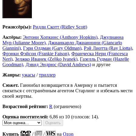
Режиссёр(ы):
Ридли Скотт (Ridley Scott)
Актёры:
Энтони Хопкинс (Anthony Hopkins)
,
Джулианна
Мур (Julianne Moore)
,
Джианкарло Джианнини (Giancarlo
Giannini)
,
Гэри Олдман (Gary Oldman)
,
Рэй Лиотта (Ray Liotta)
,
Фрэнки Фэйсон (Frankie Faison)
,
Франческа Нери (Francesca
Neri)
,
Зелжко Иванек (Zeljko Ivanek)
,
Газелль Гудман (Hazelle
Goodman)
,
Дэвид Эндрюс (David Andrews)
и другие
Жанры:
ужасы
/
триллер
Сюжет.
Ганнибал возвращается в Америку и пытается
связаться с отстранённым агентом Старлинг и избежать мести
своей жертвы.
Возрастной рейтинг:
R
(ограничено)
Оценка посетителей:
6,86
из 10 (голосов: 14).
Купить
/
/
на
Ozon