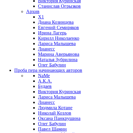
Виктория Куринская
Станислав Огрызков
Архив
X1
Диана Козинцева
Евгений Семиряков
Ирина Лагерь
Кирилл Николаенко
Лариса Малышева
Лианесс
Марина Аверьянова
Наталья Зубрилина
Олег Бабулин
Проба пера
начинающих авторов
NaMe
А.К.А.
Будаев
Виктория Куринская
Лариса Малышева
Лианесс
Людмила Котане
Николай Козлов
Оксана Панкрушина
Олег Бабулин
Павел Шамин