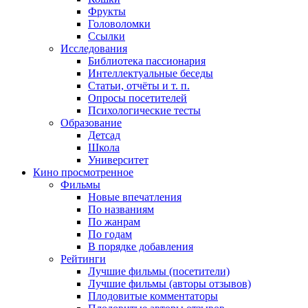
Фрукты
Головоломки
Ссылки
Исследования
Библиотека пассионария
Интеллектуальные беседы
Статьи, отчёты и т. п.
Опросы посетителей
Психологические тесты
Образование
Детсад
Школа
Университет
Кино
просмотренное
Фильмы
Новые впечатления
По названиям
По жанрам
По годам
В порядке добавления
Рейтинги
Лучшие фильмы (посетители)
Лучшие фильмы (авторы отзывов)
Плодовитые комментаторы