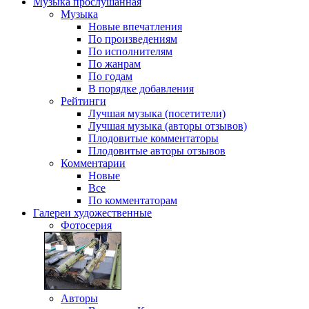
Музыка
прослушанная
Музыка
Новые впечатления
По произведениям
По исполнителям
По жанрам
По годам
В порядке добавления
Рейтинги
Лучшая музыка (посетители)
Лучшая музыка (авторы отзывов)
Плодовитые комментаторы
Плодовитые авторы отзывов
Комментарии
Новые
Все
По комментаторам
Галереи
художественные
Фотосерия
Авторы