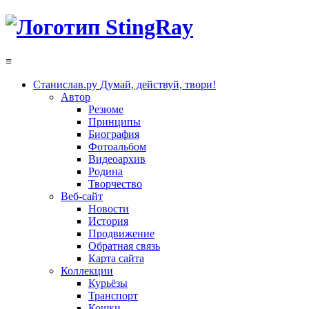
≡
Станислав.ру
Думай, действуй, твори!
Автор
Резюме
Принципы
Биография
Фотоальбом
Видеоархив
Родина
Творчество
Веб-сайт
Новости
История
Продвижение
Обратная связь
Карта сайта
Коллекции
Курьёзы
Транспорт
Кошки