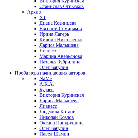
Виктория Куринская
Станислав Огрызков
Архив
X1
Диана Козинцева
Евгений Семиряков
Ирина Лагерь
Кирилл Николаенко
Лариса Малышева
Лианесс
Марина Аверьянова
Наталья Зубрилина
Олег Бабулин
Проба пера
начинающих авторов
NaMe
А.К.А.
Будаев
Виктория Куринская
Лариса Малышева
Лианесс
Людмила Котане
Николай Козлов
Оксана Панкрушина
Олег Бабулин
Павел Шамин