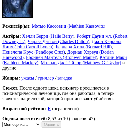
Режиссёр(ы):
Мэтью Кассовиц (Mathieu Kassovitz)
Актёры:
Хэлли Берри (Halle Berry)
,
Роберт Дауни мл. (Robert
Downey Jr.)
,
Чарльз Даттон (Charles Dutton)
,
Джон Кэрролл
Линч (John Carroll Lynch)
,
Бернард Хилл (Bernard Hill)
,
Пенелопа Крус (Penélope Cruz)
,
Дориан Хэрвуд (Dorian
Harewood)
,
Бронвен Мантель (Bronwen Mantel)
,
Кэтлин Маки
(Kathleen Mackey)
,
Мэттью Дж. Тэйлор (Matthew G. Taylor)
и
другие
Жанры:
ужасы
/
триллер
/
загадка
Сюжет.
После одного шока психиатр просыпается в
психиатрической лечебнице, где она работала, а теперь
является пациенткой, которой приписывают убийство.
Возрастной рейтинг:
R
(ограничено)
Оценка посетителей:
8,53
из 10 (голосов: 47).