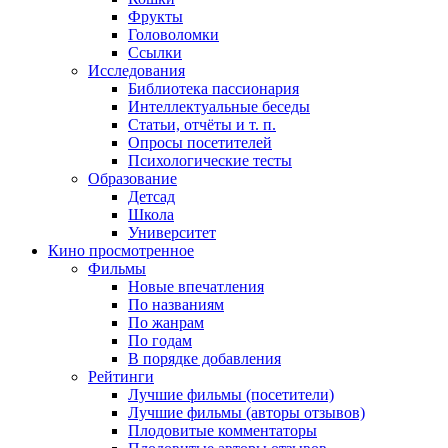
Фрукты
Головоломки
Ссылки
Исследования
Библиотека пассионария
Интеллектуальные беседы
Статьи, отчёты и т. п.
Опросы посетителей
Психологические тесты
Образование
Детсад
Школа
Университет
Кино
просмотренное
Фильмы
Новые впечатления
По названиям
По жанрам
По годам
В порядке добавления
Рейтинги
Лучшие фильмы (посетители)
Лучшие фильмы (авторы отзывов)
Плодовитые комментаторы