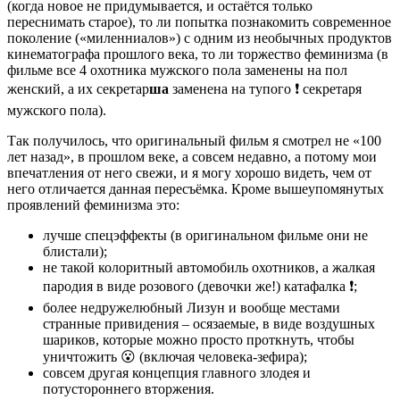
(когда новое не придумывается, и остаётся только
переснимать старое), то ли попытка познакомить современное
поколение («миленниалов») с одним из необычных продуктов
кинематографа прошлого века, то ли торжество феминизма (в
фильме все 4 охотника мужского пола заменены на пол
женский, а их секретар
ша
заменена на тупого ❗️ секретаря
мужского пола).
Так получилось, что оригинальный фильм я смотрел не «100
лет назад», в прошлом веке, а совсем недавно, а потому мои
впечатления от него свежи, и я могу хорошо видеть, чем от
него отличается данная пересъёмка. Кроме вышеупомянутых
проявлений феминизма это:
лучше спецэффекты (в оригинальном фильме они не
блистали);
не такой колоритный автомобиль охотников, а жалкая
пародия в виде розового (девочки же!) катафалка ❗️;
более недружелюбный Лизун и вообще местами
странные привидения – осязаемые, в виде воздушных
шариков, которые можно просто проткнуть, чтобы
уничтожить 😮 (включая человека-зефира);
совсем другая концепция главного злодея и
потустороннего вторжения.