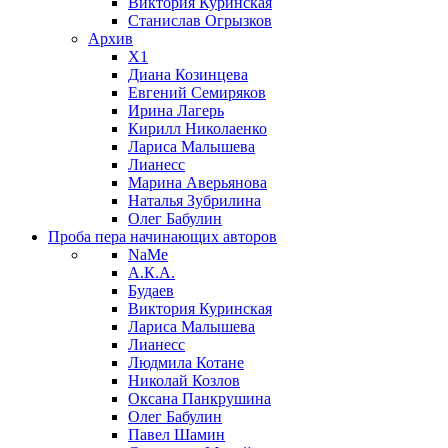
Виктория Куринская
Станислав Огрызков
Архив
X1
Диана Козинцева
Евгений Семиряков
Ирина Лагерь
Кирилл Николаенко
Лариса Малышева
Лианесс
Марина Аверьянова
Наталья Зубрилина
Олег Бабулин
Проба пера
начинающих авторов
NaMe
А.К.А.
Будаев
Виктория Куринская
Лариса Малышева
Лианесс
Людмила Котане
Николай Козлов
Оксана Панкрушина
Олег Бабулин
Павел Шамин