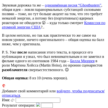
Звуковая дорожка та же –
одноимённая песня “Ghostbusters”
,
общая идея – ловля паранормальных субстанций силовыми
полями – тоже, но тут больше акцент на том, что это требует
немалой энергии, а потому без (портативных) ядерных
реакторов не обходится 😮 – куда только смотрит
Комиссия по
атомной энергии США
?..
В целом неплохо, но так как практически то же самое на
новом уровне, ничего оригинального – общая оценка на балл
ниже, чем у оригинала.
P. S. Уже
после
написания этого текста, в процессе его
публикации я узнал, что был невнимательным и не заметил в
фильме одного из охотников 1984 года –
Билла Мюррея
в
роли Мартина Хейсса (Martin Heiss), по иронии сценаристов
разоблачителя
сверхъестественного. 😊
Общая оценка:
8
из 10 (очень хорошо).
Добавьте свой комментарий или
войдите, чтобы подписаться/
отписаться
.
Имя:
Результат операции: