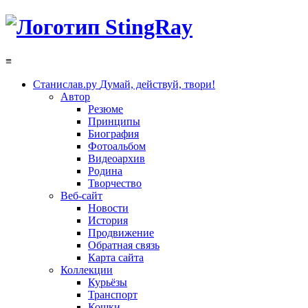
≡
Станислав.ру
Думай, действуй, твори!
Автор
Резюме
Принципы
Биография
Фотоальбом
Видеоархив
Родина
Творчество
Веб-сайт
Новости
История
Продвижение
Обратная связь
Карта сайта
Коллекции
Курьёзы
Транспорт
Кошки