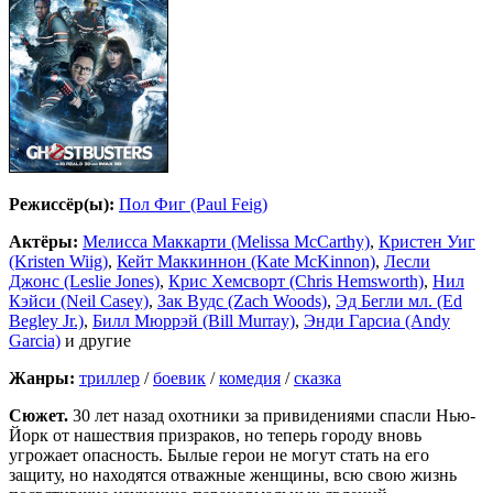
Режиссёр(ы):
Пол Фиг (Paul Feig)
Актёры:
Мелисса Маккарти (Melissa McCarthy)
,
Кристен Уиг
(Kristen Wiig)
,
Кейт Маккиннон (Kate McKinnon)
,
Лесли
Джонс (Leslie Jones)
,
Крис Хемсворт (Chris Hemsworth)
,
Нил
Кэйси (Neil Casey)
,
Зак Вудс (Zach Woods)
,
Эд Бегли мл. (Ed
Begley Jr.)
,
Билл Мюррэй (Bill Murray)
,
Энди Гарсиа (Andy
Garcia)
и другие
Жанры:
триллер
/
боевик
/
комедия
/
сказка
Сюжет.
30 лет назад охотники за привидениями спасли Нью-
Йорк от нашествия призраков, но теперь городу вновь
угрожает опасность. Былые герои не могут стать на его
защиту, но находятся отважные женщины, всю свою жизнь