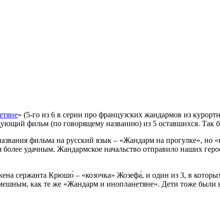
етяне
» (5-го из 6 в серии про французских жандармов из курорт
дующий фильм (по говорящему названию) из 5 оставшихся. Так б
азвания фильма на русский язык – «Жандарм на прогулке», но 
ся более удачным. Жандармское начальство отправило наших геро
ена сержанта Крюшо́ – «козочка» Жозефа́, и один из 3, в котор
 смешным, как те же «Жандарм и инопланетяне». Дети тоже были 