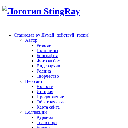
≡
Станислав.ру
Думай, действуй, твори!
Автор
Резюме
Принципы
Биография
Фотоальбом
Видеоархив
Родина
Творчество
Веб-сайт
Новости
История
Продвижение
Обратная связь
Карта сайта
Коллекции
Курьёзы
Транспорт
Кошки