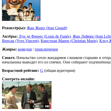
Режиссёр(ы):
Жан Жиро (Jean Girault)
Актёры:
Луи де Фюнес (Louis de Funès)
,
Жан Лефевр (Jean Lefe
Венсан (Yves Vincent)
,
Кристиан Марен (Christian Marin)
,
Клод Ж
Жанры:
комедия
/
приключения
Сюжет.
Начальство сочло жандармов слишком старыми и отпра
начальника выводит его из спячки. Они собирают подчинённых
Возрастной рейтинг:
G
(общая аудитория)
Смотреть онлайн: