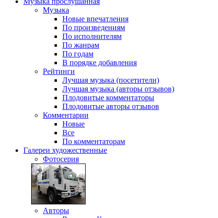
Музыка
прослушанная
Музыка
Новые впечатления
По произведениям
По исполнителям
По жанрам
По годам
В порядке добавления
Рейтинги
Лучшая музыка (посетители)
Лучшая музыка (авторы отзывов)
Плодовитые комментаторы
Плодовитые авторы отзывов
Комментарии
Новые
Все
По комментаторам
Галереи
художественные
Фотосерия
Авторы