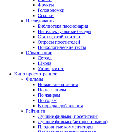
Фрукты
Головоломки
Ссылки
Исследования
Библиотека пассионария
Интеллектуальные беседы
Статьи, отчёты и т. п.
Опросы посетителей
Психологические тесты
Образование
Детсад
Школа
Университет
Кино
просмотренное
Фильмы
Новые впечатления
По названиям
По жанрам
По годам
В порядке добавления
Рейтинги
Лучшие фильмы (посетители)
Лучшие фильмы (авторы отзывов)
Плодовитые комментаторы