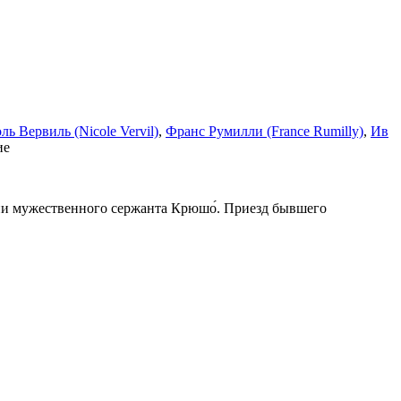
ль Вервиль (Nicole Vervil)
,
Франс Румилли (France Rumilly)
,
Ив
ие
ни мужественного сержанта Крюшо́. Приезд бывшего