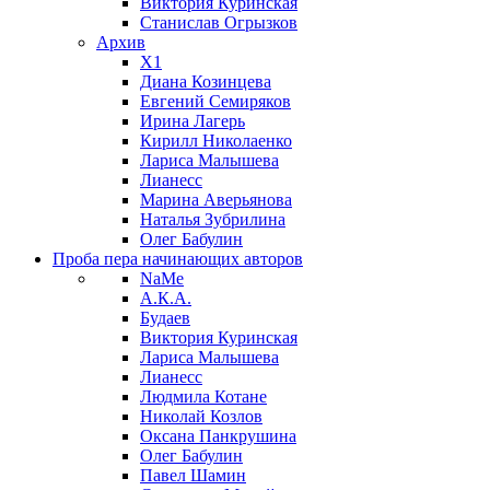
Виктория Куринская
Станислав Огрызков
Архив
X1
Диана Козинцева
Евгений Семиряков
Ирина Лагерь
Кирилл Николаенко
Лариса Малышева
Лианесс
Марина Аверьянова
Наталья Зубрилина
Олег Бабулин
Проба пера
начинающих авторов
NaMe
А.К.А.
Будаев
Виктория Куринская
Лариса Малышева
Лианесс
Людмила Котане
Николай Козлов
Оксана Панкрушина
Олег Бабулин
Павел Шамин