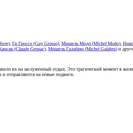
bvre)
,
Ги Гроссо (Guy Grosso)
,
Мишель Модо (Michel Modo)
,
Нико
ансак (Claude Gensac)
,
Мишель Галабрю (Michel Galabru)
и друг
вило их на заслуженный отдых. Это трагический момент в жиз
 и отправляются на новые подвиги.