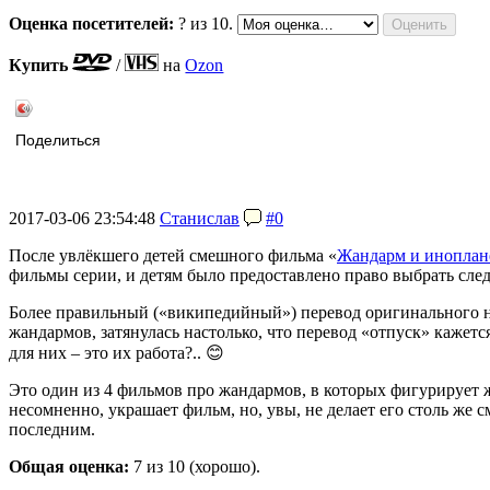
Оценка посетителей:
?
из 10.
Купить
/
на
Ozon
Поделиться
2017-03-06 23:54:48
Станислав
#0
После увлёкшего детей смешного фильма «
Жандарм и иноплан
фильмы серии, и детям было предоставлено право выбрать сле
Более правильный («википедийный») перевод оригинального н
жандармов, затянулась настолько, что перевод «отпуск» кажет
для них – это их работа?.. 😊
Это один из 4 фильмов про жандармов, в которых фигурирует ж
несомненно, украшает фильм, но, увы, не делает его столь же
последним.
Общая оценка:
7
из 10 (хорошо).