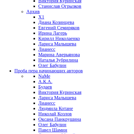
Виктория Куринская
Станислав Огрызков
Архив
X1
Диана Козинцева
Евгений Семиряков
Ирина Лагерь
Кирилл Николаенко
Лариса Малышева
Лианесс
Марина Аверьянова
Наталья Зубрилина
Олег Бабулин
Проба пера
начинающих авторов
NaMe
А.К.А.
Будаев
Виктория Куринская
Лариса Малышева
Лианесс
Людмила Котане
Николай Козлов
Оксана Панкрушина
Олег Бабулин
Павел Шамин