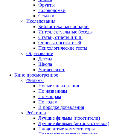
Фрукты
Головоломки
Ссылки
Исследования
Библиотека пассионария
Интеллектуальные беседы
Статьи, отчёты и т. п.
Опросы посетителей
Психологические тесты
Образование
Детсад
Школа
Университет
Кино
просмотренное
Фильмы
Новые впечатления
По названиям
По жанрам
По годам
В порядке добавления
Рейтинги
Лучшие фильмы (посетители)
Лучшие фильмы (авторы отзывов)
Плодовитые комментаторы