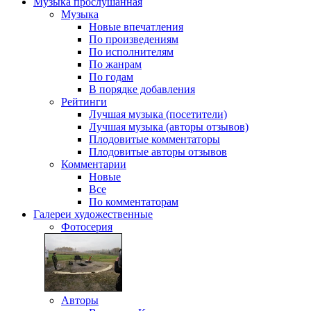
Музыка
прослушанная
Музыка
Новые впечатления
По произведениям
По исполнителям
По жанрам
По годам
В порядке добавления
Рейтинги
Лучшая музыка (посетители)
Лучшая музыка (авторы отзывов)
Плодовитые комментаторы
Плодовитые авторы отзывов
Комментарии
Новые
Все
По комментаторам
Галереи
художественные
Фотосерия
Авторы