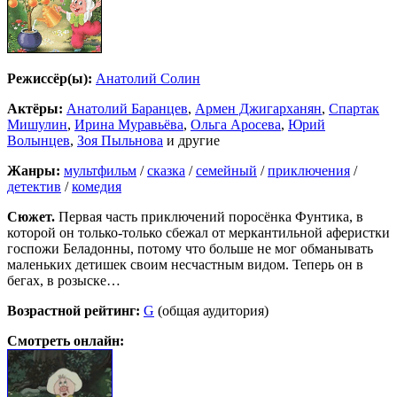
Режиссёр(ы):
Анатолий Солин
Актёры:
Анатолий Баранцев
,
Армен Джигарханян
,
Спартак
Мишулин
,
Ирина Муравьёва
,
Ольга Аросева
,
Юрий
Волынцев
,
Зоя Пыльнова
и другие
Жанры:
мультфильм
/
сказка
/
семейный
/
приключения
/
детектив
/
комедия
Сюжет.
Первая часть приключений поросёнка Фунтика, в
которой он только-только сбежал от меркантильной аферистки
госпожи Беладонны, потому что больше не мог обманывать
маленьких детишек своим несчастным видом. Теперь он в
бегах, в розыске…
Возрастной рейтинг:
G
(общая аудитория)
Смотреть онлайн: