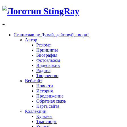
≡
Станислав.ру
Думай, действуй, твори!
Автор
Резюме
Принципы
Биография
Фотоальбом
Видеоархив
Родина
Творчество
Веб-сайт
Новости
История
Продвижение
Обратная связь
Карта сайта
Коллекции
Курьёзы
Транспорт
Кошки