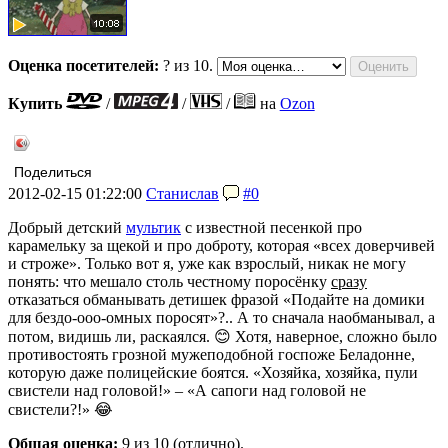
Оценка посетителей:
?
из 10.
Купить
/
/
/
на
Ozon
Поделиться
2012-02-15 01:22:00
Станислав
#0
Добрый детский
мультик
с известной песенкой про
карамельку за щекой и про доброту, которая «всех доверчивей
и строже». Только вот я, уже как взрослый, никак не могу
понять: что мешало столь честному поросёнку
сразу
отказаться обманывать детишек фразой «Подайте на домики
для бездо-ооо-омных поросят»?.. А то сначала наобманывал, а
потом, видишь ли, раскаялся. 😊 Хотя, наверное, сложно было
противостоять грозной мужеподобной госпоже Беладонне,
которую даже полицейские боятся. «Хозяйка, хозяйка, пули
свистели над головой!» – «А сапоги над головой не
свистели?!» 😂
Общая оценка:
9
из 10 (отлично).