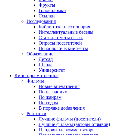
Фрукты
Головоломки
Ссылки
Исследования
Библиотека пассионария
Интеллектуальные беседы
Статьи, отчёты и т. п.
Опросы посетителей
Психологические тесты
Образование
Детсад
Школа
Университет
Кино
просмотренное
Фильмы
Новые впечатления
По названиям
По жанрам
По годам
В порядке добавления
Рейтинги
Лучшие фильмы (посетители)
Лучшие фильмы (авторы отзывов)
Плодовитые комментаторы