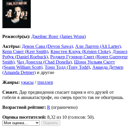
Режиссёр(ы):
Джеймс Вонг (James Wong)
Актёры:
Девон Сава (Devon Sawa)
,
Али Лартер (Ali Larter)
,
Керр Смит (Kerr Smith)
,
Кристен Клоук (Kristen Cloke)
,
Дэниел
Робук (Daniel Roebuck)
,
Роджер Гуэнвор Смит (Roger Guenveur
Smith)
,
Чад Донелла (Chad Donella)
,
Шонн Уильям Скотт
(Seann William Scott)
,
Тони Тодд (Tony Todd)
,
Аманда Детмер
(Amanda Detmer)
и другие
Жанры:
ужасы
/
триллер
Сюжет.
Дар предвидения спасает парня и его друзей от
гибели в авиакатастрофе, но смерь просто так не обхитришь.
Возрастной рейтинг:
R
(ограничено)
Оценка посетителей:
8,32
из 10 (голосов: 50).