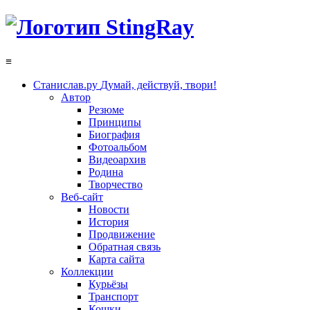
≡
Станислав.ру
Думай, действуй, твори!
Автор
Резюме
Принципы
Биография
Фотоальбом
Видеоархив
Родина
Творчество
Веб-сайт
Новости
История
Продвижение
Обратная связь
Карта сайта
Коллекции
Курьёзы
Транспорт
Кошки