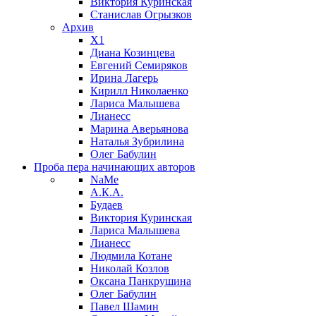
Виктория Куринская
Станислав Огрызков
Архив
X1
Диана Козинцева
Евгений Семиряков
Ирина Лагерь
Кирилл Николаенко
Лариса Малышева
Лианесс
Марина Аверьянова
Наталья Зубрилина
Олег Бабулин
Проба пера
начинающих авторов
NaMe
А.К.А.
Будаев
Виктория Куринская
Лариса Малышева
Лианесс
Людмила Котане
Николай Козлов
Оксана Панкрушина
Олег Бабулин
Павел Шамин