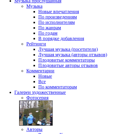
Музыка
прослушанная
Музыка
Новые впечатления
По произведениям
По исполнителям
По жанрам
По годам
В порядке добавления
Рейтинги
Лучшая музыка (посетители)
Лучшая музыка (авторы отзывов)
Плодовитые комментаторы
Плодовитые авторы отзывов
Комментарии
Новые
Все
По комментаторам
Галереи
художественные
Фотосерия
Авторы