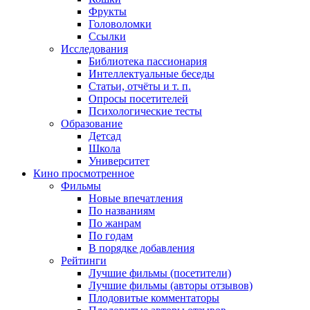
Фрукты
Головоломки
Ссылки
Исследования
Библиотека пассионария
Интеллектуальные беседы
Статьи, отчёты и т. п.
Опросы посетителей
Психологические тесты
Образование
Детсад
Школа
Университет
Кино
просмотренное
Фильмы
Новые впечатления
По названиям
По жанрам
По годам
В порядке добавления
Рейтинги
Лучшие фильмы (посетители)
Лучшие фильмы (авторы отзывов)
Плодовитые комментаторы