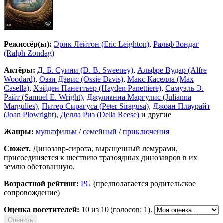
Режиссёр(ы):
Эрик Лейтон (Eric Leighton)
,
Ральф Зондаг
(Ralph Zondag)
Актёры:
Д. Б. Суини (D. B. Sweeney)
,
Альфре Вудар (Alfre
Woodard)
,
Оззи Дэвис (Ossie Davis)
,
Макс Каселла (Max
Casella)
,
Хэйден Панеттьер (Hayden Panettiere)
,
Самуэль Э.
Райт (Samuel E. Wright)
,
Джулианна Маргулис (Julianna
Margulies)
,
Питер Сирагуса (Peter Siragusa)
,
Джоан Плаурайт
(Joan Plowright)
,
Делла Риз (Della Reese)
и другие
Жанры:
мультфильм
/
семейный
/
приключения
Сюжет.
Динозавр-сирота, выращенный лемурами,
присоединяется к шествию травоядных динозавров в их
землю обетованную.
Возрастной рейтинг:
PG
(предполагается родительское
сопровождение)
Оценка посетителей:
10
из 10 (голосов: 1).