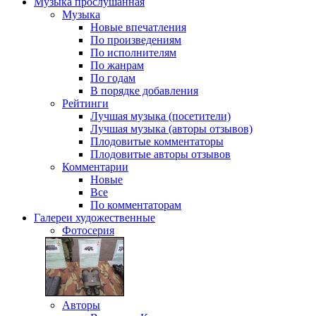
Музыка
прослушанная
Музыка
Новые впечатления
По произведениям
По исполнителям
По жанрам
По годам
В порядке добавления
Рейтинги
Лучшая музыка (посетители)
Лучшая музыка (авторы отзывов)
Плодовитые комментаторы
Плодовитые авторы отзывов
Комментарии
Новые
Все
По комментаторам
Галереи
художественные
Фотосерия
Авторы