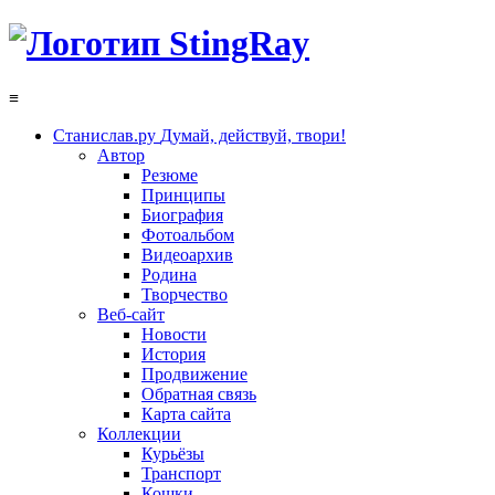
≡
Станислав.ру
Думай, действуй, твори!
Автор
Резюме
Принципы
Биография
Фотоальбом
Видеоархив
Родина
Творчество
Веб-сайт
Новости
История
Продвижение
Обратная связь
Карта сайта
Коллекции
Курьёзы
Транспорт
Кошки