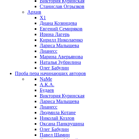
Виктория Куринская
Станислав Огрызков
Архив
X1
Диана Козинцева
Евгений Семиряков
Ирина Лагерь
Кирилл Николаенко
Лариса Малышева
Лианесс
Марина Аверьянова
Наталья Зубрилина
Олег Бабулин
Проба пера
начинающих авторов
NaMe
А.К.А.
Будаев
Виктория Куринская
Лариса Малышева
Лианесс
Людмила Котане
Николай Козлов
Оксана Панкрушина
Олег Бабулин
Павел Шамин