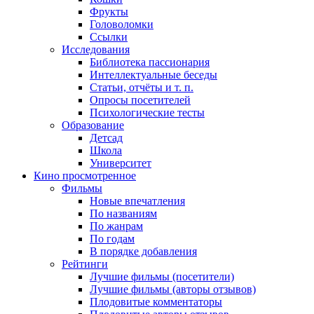
Фрукты
Головоломки
Ссылки
Исследования
Библиотека пассионария
Интеллектуальные беседы
Статьи, отчёты и т. п.
Опросы посетителей
Психологические тесты
Образование
Детсад
Школа
Университет
Кино
просмотренное
Фильмы
Новые впечатления
По названиям
По жанрам
По годам
В порядке добавления
Рейтинги
Лучшие фильмы (посетители)
Лучшие фильмы (авторы отзывов)
Плодовитые комментаторы