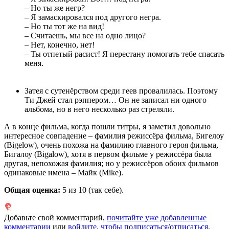
– Но ты же негр?
– Я замаскировался под другого негра.
– Но ты тот же на вид!
– Считаешь, мы все на одно лицо?
– Нет, конечно, нет!
– Ты отпетый расист! Я перестану помогать тебе спасать
меня.
Затея с сутенёрством среди геев провалилась. Поэтому
Ти Джей стал рэппером… Он не записал ни одного
альбома, но в него несколько раз стреляли.
А в конце фильма, когда пошли титры, я заметил довольно
интересное совпадение – фамилия режиссёра фильма, Бигелоу
(Bigelow), очень похожа на фамилию главного героя фильма,
Бигалоу (Bigalow), хотя в первом фильме у режиссёра была
другая, непохожая фамилия; но у режиссёров обоих фильмов
одинаковые имена – Майк (Mike).
Общая оценка:
5
из 10 (так себе).
Добавьте свой комментарий,
почитайте уже добавленные
комментарии
или
войдите, чтобы подписаться/отписаться
.