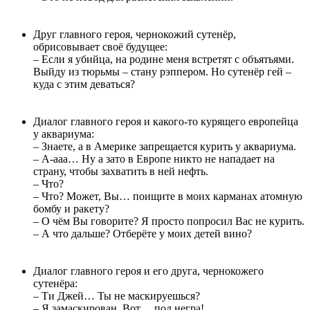
Друг главного героя, чернокожий сутенёр,
обрисовывает своё будущее:
– Если я убийца, на родине меня встретят с объятьями.
Выйду из тюрьмы – стану рэппером. Но сутенёр гей –
куда с этим деваться?
Диалог главного героя и какого-то курящего европейца
у аквариума:
– Знаете, а в Америке запрещается курить у аквариума.
– А-ааа… Ну а зато в Европе никто не нападает на
страну, чтобы захватить в ней нефть.
– Что?
– Что? Может, Вы… поищите в моих карманах атомную
бомбу и ракету?
– О чём Вы говорите? Я просто попросил Вас не курить.
– А что дальше? Отберёте у моих детей вино?
Диалог главного героя и его друга, чернокожего
сутенёра:
– Ти Джей… Ты не маскируешься?
– Я замаскирован. Вот… под негра!