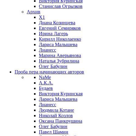
Виктория Куринская
Станислав Огрызков
Архив
X1
Диана Козинцева
Евгений Семиряков
Ирина Лагерь
Кирилл Николаенко
Лариса Малышева
Лианесс
Марина Аверьянова
Наталья Зубрилина
Олег Бабулин
Проба пера
начинающих авторов
NaMe
А.К.А.
Будаев
Виктория Куринская
Лариса Малышева
Лианесс
Людмила Котане
Николай Козлов
Оксана Панкрушина
Олег Бабулин
Павел Шамин