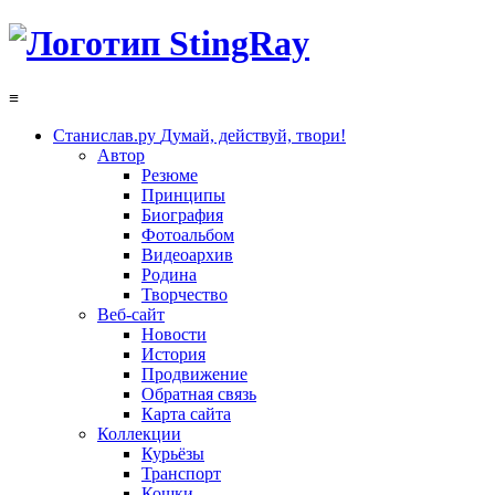
≡
Станислав.ру
Думай, действуй, твори!
Автор
Резюме
Принципы
Биография
Фотоальбом
Видеоархив
Родина
Творчество
Веб-сайт
Новости
История
Продвижение
Обратная связь
Карта сайта
Коллекции
Курьёзы
Транспорт
Кошки