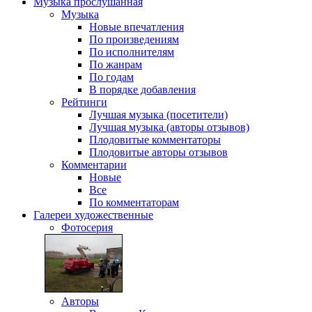
Музыка
прослушанная
Музыка
Новые впечатления
По произведениям
По исполнителям
По жанрам
По годам
В порядке добавления
Рейтинги
Лучшая музыка (посетители)
Лучшая музыка (авторы отзывов)
Плодовитые комментаторы
Плодовитые авторы отзывов
Комментарии
Новые
Все
По комментаторам
Галереи
художественные
Фотосерия
Авторы