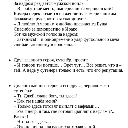
За кадром раздаётся мужской вопль:
– В гробу твоё место, империалист американский!
Камера переключается на женщину с американским
флажком в руке, которая скандирует:
– Я люблю Америку, я люблю президента Буша!
Спасибо за демократию в Ираке!
Тот же мужской голос за кадром:
– Заткнись! – и одновременно удар футбольного меча
сшибает женщину в водоканал.
Друг главного героя, сутенёр, просит:
– И говори ты потише… Орёт тут… Все решат, что я –
гей. А ведь у сутенёра только и есть, что его репутация.
Диалог главного героя и его друга, чернокожего
сутенёра:
– Ти Джей, слава богу, ты здесь!
– Как ты нашёл меня?
– Только здесь готовят цыплят с вафлями…
– Раз я негр, я там, где готовят цыплят с вафлями?..
Расист!
– Но ты же здесь…
– Это не повод для расистских заявлений.