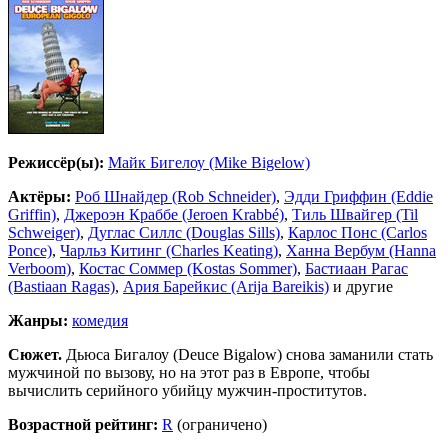
Режиссёр(ы):
Майк Бигелоу (Mike Bigelow)
Актёры:
Роб Шнайдер (Rob Schneider)
,
Эдди Гриффин (Eddie
Griffin)
,
Джероэн Краббе (Jeroen Krabbé)
,
Тиль Швайгер (Til
Schweiger)
,
Дуглас Силлс (Douglas Sills)
,
Карлос Понс (Carlos
Ponce)
,
Чарльз Китинг (Charles Keating)
,
Ханна Вербум (Hanna
Verboom)
,
Костас Соммер (Kostas Sommer)
,
Бастиаан Рагас
(Bastiaan Ragas)
,
Ария Барейкис (Arija Bareikis)
и другие
Жанры:
комедия
Сюжет.
Дьюса Бигалоу (Deuce Bigalow) снова заманили стать
мужчиной по вызову, но на этот раз в Европе, чтобы
вычислить серийного убийцу мужчин-проститутов.
Возрастной рейтинг:
R
(ограничено)