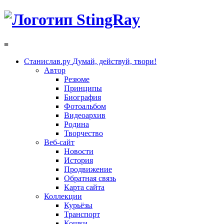
≡
Станислав.ру
Думай, действуй, твори!
Автор
Резюме
Принципы
Биография
Фотоальбом
Видеоархив
Родина
Творчество
Веб-сайт
Новости
История
Продвижение
Обратная связь
Карта сайта
Коллекции
Курьёзы
Транспорт
Кошки