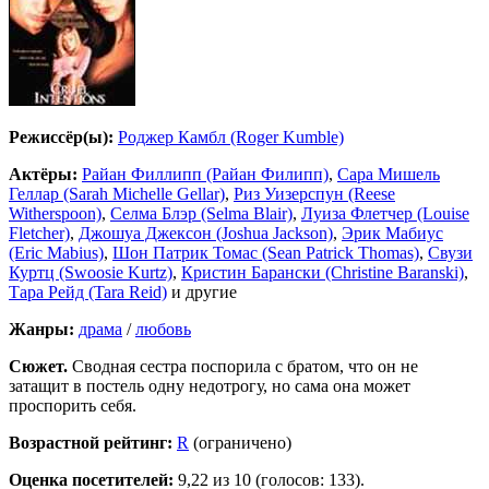
Режиссёр(ы):
Роджер Камбл (Roger Kumble)
Актёры:
Райан Филлипп (Райан Филипп)
,
Сара Мишель
Геллар (Sarah Michelle Gellar)
,
Риз Уизерспун (Reese
Witherspoon)
,
Селма Блэр (Selma Blair)
,
Луиза Флетчер (Louise
Fletcher)
,
Джошуа Джексон (Joshua Jackson)
,
Эрик Мабиус
(Eric Mabius)
,
Шон Патрик Томас (Sean Patrick Thomas)
,
Свузи
Куртц (Swoosie Kurtz)
,
Кристин Барански (Christine Baranski)
,
Тара Рейд (Tara Reid)
и другие
Жанры:
драма
/
любовь
Сюжет.
Сводная сестра поспорила с братом, что он не
затащит в постель одну недотрогу, но сама она может
проспорить себя.
Возрастной рейтинг:
R
(ограничено)
Оценка посетителей:
9,22
из 10 (голосов: 133).