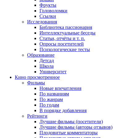
Фрукты
Головоломки
Ссылки
Исследования
Библиотека пассионария
Интеллектуальные беседы
Статьи, отчёты и т. п.
Опросы посетителей
Психологические тесты
Образование
Детсад
Школа
Университет
Кино
просмотренное
Фильмы
Новые впечатления
По названиям
По жанрам
По годам
В порядке добавления
Рейтинги
Лучшие фильмы (посетители)
Лучшие фильмы (авторы отзывов)
Плодовитые комментаторы