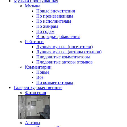
Музыка
прослушанная
Музыка
Новые впечатления
По произведениям
По исполнителям
По жанрам
По годам
В порядке добавления
Рейтинги
Лучшая музыка (посетители)
Лучшая музыка (авторы отзывов)
Плодовитые комментаторы
Плодовитые авторы отзывов
Комментарии
Новые
Все
По комментаторам
Галереи
художественные
Фотосерия
Авторы