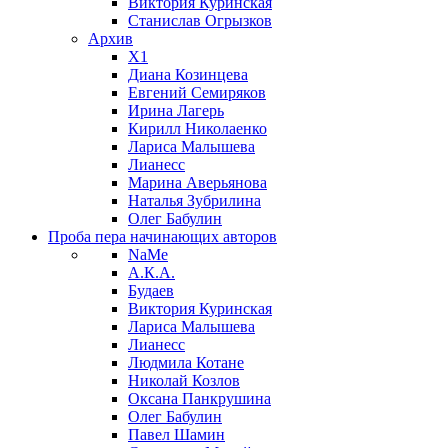
Виктория Куринская
Станислав Огрызков
Архив
X1
Диана Козинцева
Евгений Семиряков
Ирина Лагерь
Кирилл Николаенко
Лариса Малышева
Лианесс
Марина Аверьянова
Наталья Зубрилина
Олег Бабулин
Проба пера
начинающих авторов
NaMe
А.К.А.
Будаев
Виктория Куринская
Лариса Малышева
Лианесс
Людмила Котане
Николай Козлов
Оксана Панкрушина
Олег Бабулин
Павел Шамин