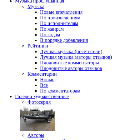
Музыка
прослушанная
Музыка
Новые впечатления
По произведениям
По исполнителям
По жанрам
По годам
В порядке добавления
Рейтинги
Лучшая музыка (посетители)
Лучшая музыка (авторы отзывов)
Плодовитые комментаторы
Плодовитые авторы отзывов
Комментарии
Новые
Все
По комментаторам
Галереи
художественные
Фотосерия
Авторы