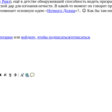
 Ривз
), ещё в детстве обнаруживший способность видеть призра
свой дар для изгнания нечисти. В какой-то момент он говорит 
напоминает основную идею «
Ночного Дозора
»?.. 😉 Как бы там н
ентарии
или
войдите, чтобы подписаться/отписаться
.