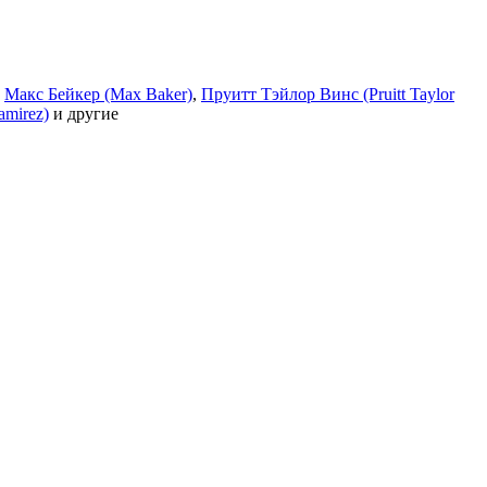
,
Макс Бейкер (Max Baker)
,
Пруитт Тэйлор Винс (Pruitt Taylor
amirez)
и другие