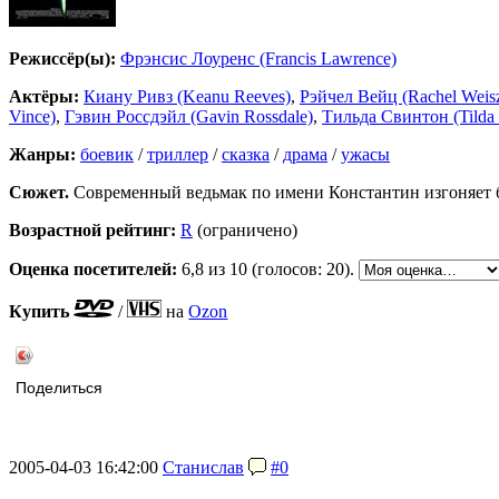
Режиссёр(ы):
Фрэнсис Лоуренс (Francis Lawrence)
Актёры:
Киану Ривз (Keanu Reeves)
,
Рэйчел Вейц (Rachel Weis
Vince)
,
Гэвин Россдэйл (Gavin Rossdale)
,
Тильда Свинтон (Tilda
Жанры:
боевик
/
триллер
/
сказка
/
драма
/
ужасы
Сюжет.
Современный ведьмак по имени Константин изгоняет бе
Возрастной рейтинг:
R
(ограничено)
Оценка посетителей:
6,8
из 10 (голосов: 20).
Купить
/
на
Ozon
Поделиться
2005-04-03 16:42:00
Станислав
#0