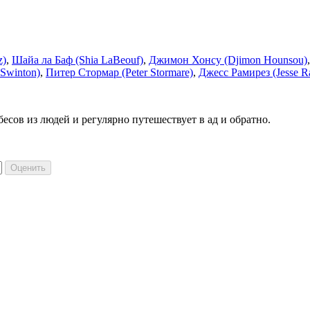
z)
,
Шайа ла Баф (Shia LaBeouf)
,
Джимон Хонсу (Djimon Hounsou)
 Swinton)
,
Питер Стормар (Peter Stormare)
,
Джесс Рамирез (Jesse R
сов из людей и регулярно путешествует в ад и обратно.