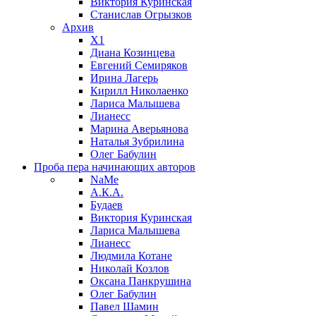
Виктория Куринская
Станислав Огрызков
Архив
X1
Диана Козинцева
Евгений Семиряков
Ирина Лагерь
Кирилл Николаенко
Лариса Малышева
Лианесс
Марина Аверьянова
Наталья Зубрилина
Олег Бабулин
Проба пера
начинающих авторов
NaMe
А.К.А.
Будаев
Виктория Куринская
Лариса Малышева
Лианесс
Людмила Котане
Николай Козлов
Оксана Панкрушина
Олег Бабулин
Павел Шамин