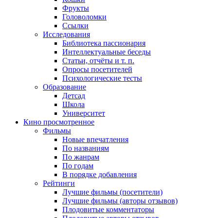
Фрукты
Головоломки
Ссылки
Исследования
Библиотека пассионария
Интеллектуальные беседы
Статьи, отчёты и т. п.
Опросы посетителей
Психологические тесты
Образование
Детсад
Школа
Университет
Кино
просмотренное
Фильмы
Новые впечатления
По названиям
По жанрам
По годам
В порядке добавления
Рейтинги
Лучшие фильмы (посетители)
Лучшие фильмы (авторы отзывов)
Плодовитые комментаторы