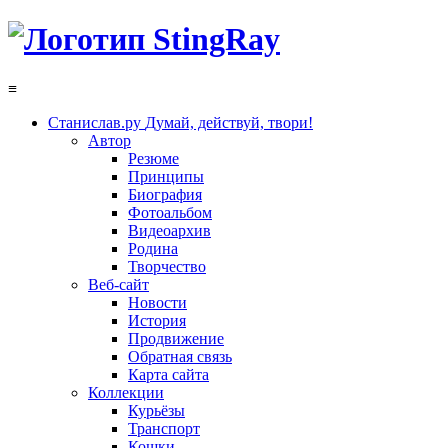
≡
Станислав.ру
Думай, действуй, твори!
Автор
Резюме
Принципы
Биография
Фотоальбом
Видеоархив
Родина
Творчество
Веб-сайт
Новости
История
Продвижение
Обратная связь
Карта сайта
Коллекции
Курьёзы
Транспорт
Кошки