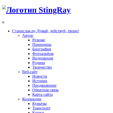
≡
Станислав.ру
Думай, действуй, твори!
Автор
Резюме
Принципы
Биография
Фотоальбом
Видеоархив
Родина
Творчество
Веб-сайт
Новости
История
Продвижение
Обратная связь
Карта сайта
Коллекции
Курьёзы
Транспорт
Кошки