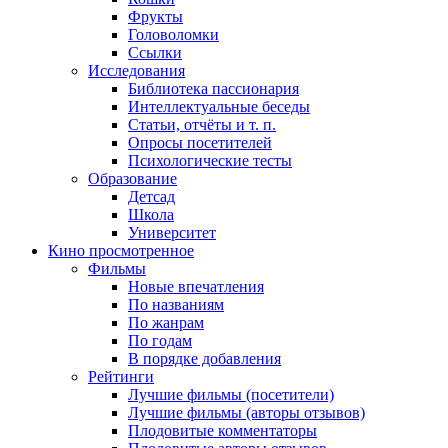
Фрукты
Головоломки
Ссылки
Исследования
Библиотека пассионария
Интеллектуальные беседы
Статьи, отчёты и т. п.
Опросы посетителей
Психологические тесты
Образование
Детсад
Школа
Университет
Кино
просмотренное
Фильмы
Новые впечатления
По названиям
По жанрам
По годам
В порядке добавления
Рейтинги
Лучшие фильмы (посетители)
Лучшие фильмы (авторы отзывов)
Плодовитые комментаторы