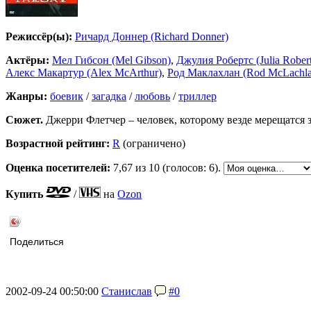
Режиссёр(ы):
Ричард Доннер (Richard Donner)
Актёры:
Мел Гибсон (Mel Gibson)
,
Джулия Робертс (Julia Robert
Алекс Макартур (Alex McArthur)
,
Род Маклахлан (Rod McLachla
Жанры:
боевик
/
загадка
/
любовь
/
триллер
Сюжет.
Джерри Флетчер – человек, которому везде мерещатся з
Возрастной рейтинг:
R
(ограничено)
Оценка посетителей:
7,67
из 10 (голосов: 6).
Купить
/
на
Ozon
Поделиться
2002-09-24 00:50:00
Станислав
#0