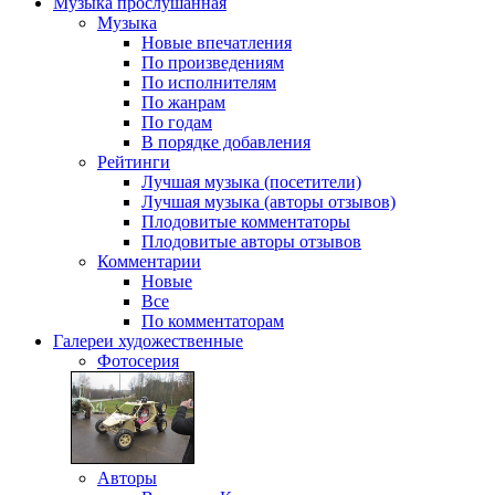
Музыка
прослушанная
Музыка
Новые впечатления
По произведениям
По исполнителям
По жанрам
По годам
В порядке добавления
Рейтинги
Лучшая музыка (посетители)
Лучшая музыка (авторы отзывов)
Плодовитые комментаторы
Плодовитые авторы отзывов
Комментарии
Новые
Все
По комментаторам
Галереи
художественные
Фотосерия
Авторы