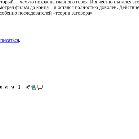
орый… чем-то похож на главного героя. И я честно пытался этот
отрел фильм до конца – и остался полностью доволен. Действие 
особенно последователей «теории заговора».
тписаться
.