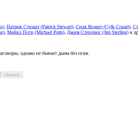
s)
,
Патрик Стюарт (Patrick Stewart)
,
Силк Козарт (Cylk Cozart)
,
Ст
n)
,
Майкл Потц (Michael Potts)
,
Джим Стерлинг (Jim Sterling)
и д
аговоры, однако не бывает дыма без огня.