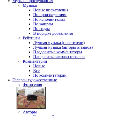
Музыка
прослушанная
Музыка
Новые впечатления
По произведениям
По исполнителям
По жанрам
По годам
В порядке добавления
Рейтинги
Лучшая музыка (посетители)
Лучшая музыка (авторы отзывов)
Плодовитые комментаторы
Плодовитые авторы отзывов
Комментарии
Новые
Все
По комментаторам
Галереи
художественные
Фотосерия
Авторы