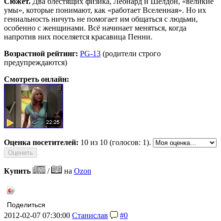
Сюжет.
Два блестящих физика, Леонард и Шелдон, «великие
умы», которые понимают, как «работает Вселенная». Но их
гениальность ничуть не помогает им общаться с людьми,
особенно с женщинами. Всё начинает меняться, когда
напротив них поселяется красавица Пенни.
Возрастной рейтинг:
PG-13
(родители строго
предупреждаются)
Смотреть онлайн:
Оценка посетителей:
10
из 10 (голосов: 1).
Купить
/
на
Ozon
Поделиться
2012-02-07 07:30:00
Станислав
#0