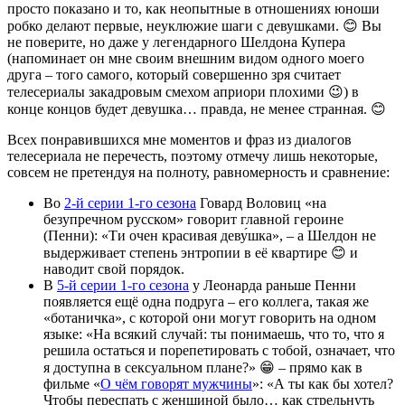
просто показано и то, как неопытные в отношениях юноши
робко делают первые, неуклюжие шаги с девушками. 😊 Вы
не поверите, но даже у легендарного Шелдона Купера
(напоминает он мне своим внешним видом одного моего
друга – того самого, который совершенно зря считает
телесериалы закадровым смехом априори плохими 😉) в
конце концов будет девушка… правда, не менее странная. 😊
Всех понравившихся мне моментов и фраз из диалогов
телесериала не перечесть, поэтому отмечу лишь некоторые,
совсем не претендуя на полноту, равномерность и сравнение:
Во
2-й серии 1-го сезона
Говард Воловиц «на
безупречном русском» говорит главной героине
(Пенни): «Ти очен красивая деву́шка», – а Шелдон не
выдерживает степень энтропии в её квартире 😊 и
наводит свой порядок.
В
5-й серии 1-го сезона
у Леонарда раньше Пенни
появляется ещё одна подруга – его коллега, такая же
«ботаничка», с которой они могут говорить на одном
языке: «На всякий случай: ты понимаешь, что то, что я
решила остаться и порепетировать с тобой, означает, что
я доступна в сексуальном плане?» 😁 – прямо как в
фильме «
О чём говорят мужчины
»: «А ты как бы хотел?
Чтобы переспать с женщиной было… как стрельнуть