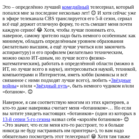
Это – определённо лучший
комедийный
телесериал, который
попался мне за последние несколько лет! 😊 И хотя сейчас уже
в эфире телеканала CBS транслируется его 5-й сезон, сериал
всё ещё держит отличную форму, то есть смешит меня почти
каждую серию! 😂 Хотя, чтобы лучше понимать его,
наверное, самому зрителю надо быть немного особенным: как
минимум, обладать определённым уровнем образования
(желательно высшим, а ещё лучше учиться или закончить
аспирантуру) и его профилем (желательно техническим,
можно около ИТ-шным, но лучше всего физико-
математическим), работать в определённой области (можно в
ИТ, но лучше всего в науке), интересоваться наукой, техникой,
компьютерами и Интернетом, иметь хобби (комиксы и всё
связанное с ними подходят лучше всего), любить «
Звёздные
войны
» и/или «
Звёздный путь
», быть немного чудиком и/или
«ботаном». 😊
Наверное, я сам соответствую многим из этих критериев, а
кто-то даже наверняка считает меня «ботаником»… Но если
вы хотите увидеть настоящих «ботаников» (один из которых в
13-й серии 5-го сезона
назвал себя «королём ботаников» 😊
«Это значит, что если меня кто-то расстроит, то я больше
никогда не буду настраивать им принтеры»), то вам надо
обязательно посмотреть этот телесериал! 😁 Хотя там также