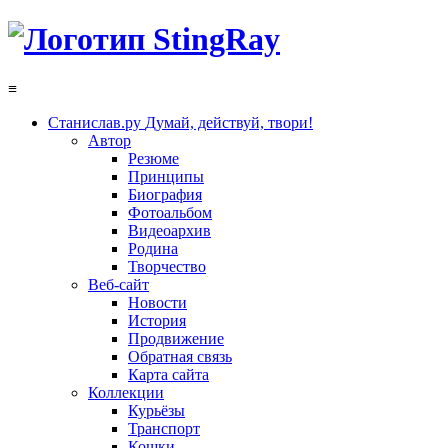
≡
Станислав.ру
Думай, действуй, твори!
Автор
Резюме
Принципы
Биография
Фотоальбом
Видеоархив
Родина
Творчество
Веб-сайт
Новости
История
Продвижение
Обратная связь
Карта сайта
Коллекции
Курьёзы
Транспорт
Кошки