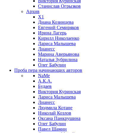
Виктория Куринская
Станислав Огрызков
Архив
X1
Диана Козинцева
Евгений Семиряков
Ирина Лагерь
Кирилл Николаенко
Лариса Малышева
Лианесс
Марина Аверьянова
Наталья Зубрилина
Олег Бабулин
Проба пера
начинающих авторов
NaMe
А.К.А.
Будаев
Виктория Куринская
Лариса Малышева
Лианесс
Людмила Котане
Николай Козлов
Оксана Панкрушина
Олег Бабулин
Павел Шамин