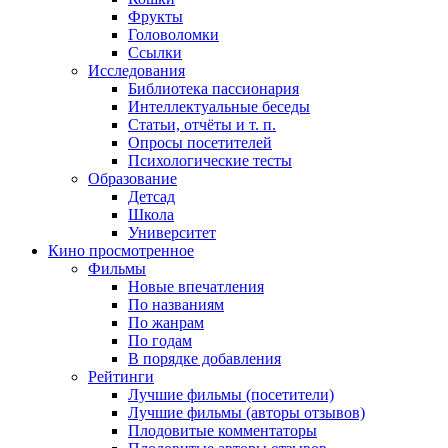
Фрукты
Головоломки
Ссылки
Исследования
Библиотека пассионария
Интеллектуальные беседы
Статьи, отчёты и т. п.
Опросы посетителей
Психологические тесты
Образование
Детсад
Школа
Университет
Кино
просмотренное
Фильмы
Новые впечатления
По названиям
По жанрам
По годам
В порядке добавления
Рейтинги
Лучшие фильмы (посетители)
Лучшие фильмы (авторы отзывов)
Плодовитые комментаторы