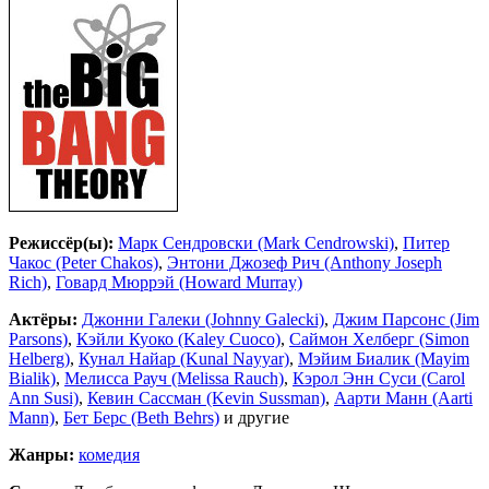
Режиссёр(ы):
Марк Сендровски (Mark Cendrowski)
,
Питер
Чакос (Peter Chakos)
,
Энтони Джозеф Рич (Anthony Joseph
Rich)
,
Говард Мюррэй (Howard Murray)
Актёры:
Джонни Галеки (Johnny Galecki)
,
Джим Парсонс (Jim
Parsons)
,
Кэйли Куоко (Kaley Cuoco)
,
Саймон Хелберг (Simon
Helberg)
,
Кунал Найар (Kunal Nayyar)
,
Мэйим Биалик (Mayim
Bialik)
,
Мелисса Рауч (Melissa Rauch)
,
Кэрол Энн Суси (Carol
Ann Susi)
,
Кевин Сассман (Kevin Sussman)
,
Аарти Манн (Aarti
Mann)
,
Бет Берс (Beth Behrs)
и другие
Жанры:
комедия