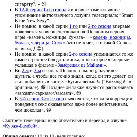
сигарету?..» 😊
В
12-й серии 1-го сезона
я впервые заметил явное
упоминание англоязычного лозунга телесериала: “Smart
Is the New Sexy”.
Не помню, в какой серии
1-го
или
2-го сезона
впервые
появляется усовершенствованная Шелдоном версия
игры «камень, ножницы, бумага» – «
камень, ножницы,
бумага, ящерица, Спок
» (кто не знает, кто такой Спок –
на выход! 😊).
Не помню, в какой серии
2-го сезона
упоминается то же
самое странное блюдо тапиока, про которое я впервые
услышал в фильме «
Замёрзшая из Майами
».
Во
2-м
и
3-м
сезонах Шелдон, наконец, научился
шутить, а чтобы все точно знали, когда он это делает, он
стал добавлять в конце: «Бугагашенька!» (“Buzzinga!” в
оригинале). 😁 Позднее он также научится распознавать
<sarcasm>сарказм</sarcasm>. 😊
В
3-й серии 3-го сезона
выясняется, что «для коррекции
поведения секс оказывается даже более действенным,
чем шоколад». 😁
Смотреть телесериал надо обязательно в перевод и озвучке
«
Кураж-Бамбей
».
Общая оценка:
10
из 10 (великолепно).