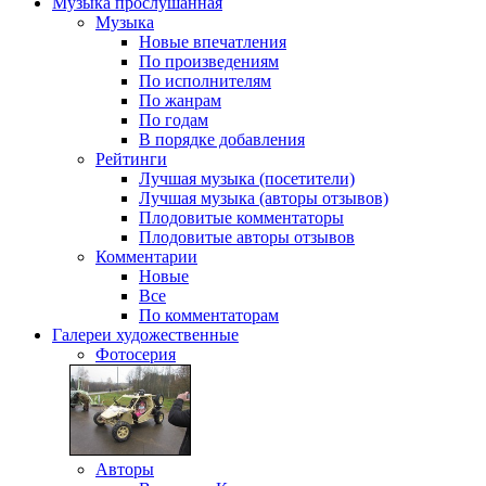
Музыка
прослушанная
Музыка
Новые впечатления
По произведениям
По исполнителям
По жанрам
По годам
В порядке добавления
Рейтинги
Лучшая музыка (посетители)
Лучшая музыка (авторы отзывов)
Плодовитые комментаторы
Плодовитые авторы отзывов
Комментарии
Новые
Все
По комментаторам
Галереи
художественные
Фотосерия
Авторы