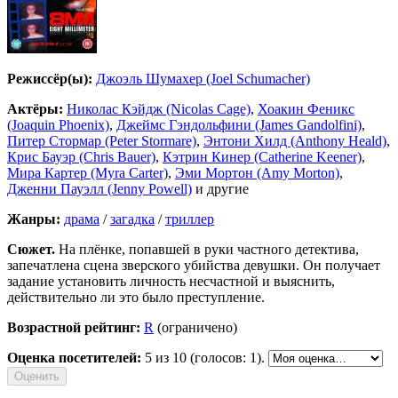
Режиссёр(ы):
Джоэль Шумахер (Joel Schumacher)
Актёры:
Николас Кэйдж (Nicolas Cage)
,
Хоакин Феникс
(Joaquin Phoenix)
,
Джеймс Гэндольфини (James Gandolfini)
,
Питер Стормар (Peter Stormare)
,
Энтони Хилд (Anthony Heald)
,
Крис Бауэр (Chris Bauer)
,
Кэтрин Кинер (Catherine Keener)
,
Мира Картер (Myra Carter)
,
Эми Мортон (Amy Morton)
,
Дженни Пауэлл (Jenny Powell)
и другие
Жанры:
драма
/
загадка
/
триллер
Сюжет.
На плёнке, попавшей в руки частного детектива,
запечатлена сцена зверского убийства девушки. Он получает
задание установить личность несчастной и выяснить,
действительно ли это было преступление.
Возрастной рейтинг:
R
(ограничено)
Оценка посетителей:
5
из 10 (голосов: 1).