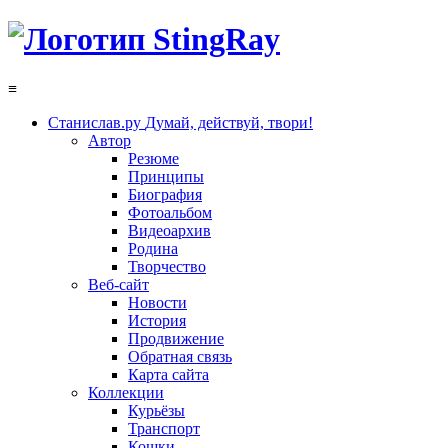
≡
Станислав.ру
Думай, действуй, твори!
Автор
Резюме
Принципы
Биография
Фотоальбом
Видеоархив
Родина
Творчество
Веб-сайт
Новости
История
Продвижение
Обратная связь
Карта сайта
Коллекции
Курьёзы
Транспорт
Кошки