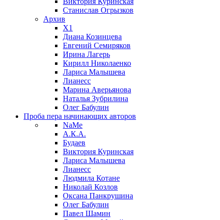
Виктория Куринская
Станислав Огрызков
Архив
X1
Диана Козинцева
Евгений Семиряков
Ирина Лагерь
Кирилл Николаенко
Лариса Малышева
Лианесс
Марина Аверьянова
Наталья Зубрилина
Олег Бабулин
Проба пера
начинающих авторов
NaMe
А.К.А.
Будаев
Виктория Куринская
Лариса Малышева
Лианесс
Людмила Котане
Николай Козлов
Оксана Панкрушина
Олег Бабулин
Павел Шамин