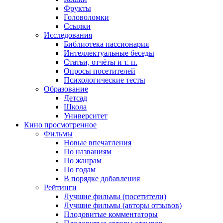
Фрукты
Головоломки
Ссылки
Исследования
Библиотека пассионария
Интеллектуальные беседы
Статьи, отчёты и т. п.
Опросы посетителей
Психологические тесты
Образование
Детсад
Школа
Университет
Кино
просмотренное
Фильмы
Новые впечатления
По названиям
По жанрам
По годам
В порядке добавления
Рейтинги
Лучшие фильмы (посетители)
Лучшие фильмы (авторы отзывов)
Плодовитые комментаторы