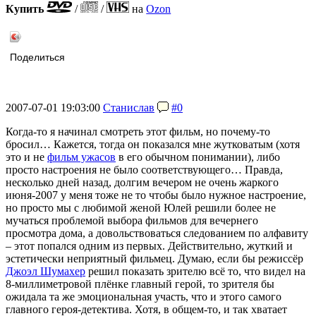
Купить
/
/
на
Ozon
Поделиться
2007-07-01 19:03:00
Станислав
#0
Когда-то я начинал смотреть этот фильм, но почему-то
бросил… Кажется, тогда он показался мне жутковатым (хотя
это и не
фильм ужасов
в его обычном понимании), либо
просто настроения не было соответствующего… Правда,
несколько дней назад, долгим вечером не очень жаркого
июня-2007 у меня тоже не то чтобы было нужное настроение,
но просто мы с любимой женой Юлей решили более не
мучаться проблемой выбора фильмов для вечернего
просмотра дома, а довольствоваться следованием по алфавиту
– этот попался одним из первых. Действительно, жуткий и
эстетически неприятный фильмец. Думаю, если бы режиссёр
Джоэл Шумахер
решил показать зрителю всё то, что видел на
8-миллиметровой плёнке главный герой, то зрителя бы
ожидала та же эмоциональная участь, что и этого самого
главного героя-детектива. Хотя, в общем-то, и так хватает