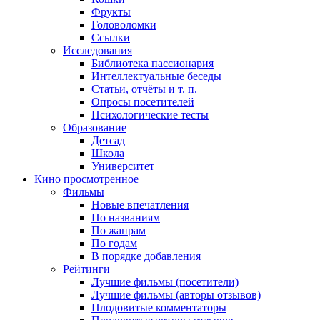
Фрукты
Головоломки
Ссылки
Исследования
Библиотека пассионария
Интеллектуальные беседы
Статьи, отчёты и т. п.
Опросы посетителей
Психологические тесты
Образование
Детсад
Школа
Университет
Кино
просмотренное
Фильмы
Новые впечатления
По названиям
По жанрам
По годам
В порядке добавления
Рейтинги
Лучшие фильмы (посетители)
Лучшие фильмы (авторы отзывов)
Плодовитые комментаторы