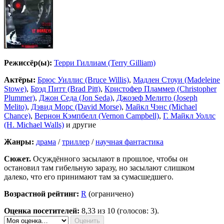
Режиссёр(ы):
Терри Гиллиам (Terry Gilliam)
Актёры:
Брюс Уиллис (Bruce Willis)
,
Мадлен Стоуи (Madeleine
Stowe)
,
Брэд Питт (Brad Pitt)
,
Кристофер Пламмер (Christopher
Plummer)
,
Джон Седа (Jon Seda)
,
Джозеф Мелито (Joseph
Melito)
,
Дэвид Морс (David Morse)
,
Майкл Чэнс (Michael
Chance)
,
Вернон Кэмпбелл (Vernon Campbell)
,
Г. Майкл Уоллс
(H. Michael Walls)
и другие
Жанры:
драма
/
триллер
/
научная фантастика
Сюжет.
Осуждённого засылают в прошлое, чтобы он
остановил там гибельную заразу, но засылают слишком
далеко, что его принимают там за сумасшедшего.
Возрастной рейтинг:
R
(ограничено)
Оценка посетителей:
8,33
из 10 (голосов: 3).