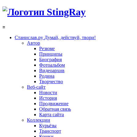
≡
Станислав.ру
Думай, действуй, твори!
Автор
Резюме
Принципы
Биография
Фотоальбом
Видеоархив
Родина
Творчество
Веб-сайт
Новости
История
Продвижение
Обратная связь
Карта сайта
Коллекции
Курьёзы
Транспорт
Кошки