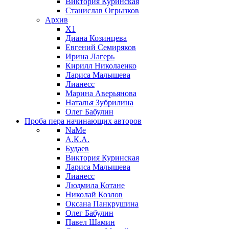
Виктория Куринская
Станислав Огрызков
Архив
X1
Диана Козинцева
Евгений Семиряков
Ирина Лагерь
Кирилл Николаенко
Лариса Малышева
Лианесс
Марина Аверьянова
Наталья Зубрилина
Олег Бабулин
Проба пера
начинающих авторов
NaMe
А.К.А.
Будаев
Виктория Куринская
Лариса Малышева
Лианесс
Людмила Котане
Николай Козлов
Оксана Панкрушина
Олег Бабулин
Павел Шамин