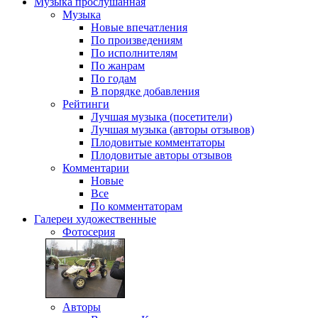
Музыка
прослушанная
Музыка
Новые впечатления
По произведениям
По исполнителям
По жанрам
По годам
В порядке добавления
Рейтинги
Лучшая музыка (посетители)
Лучшая музыка (авторы отзывов)
Плодовитые комментаторы
Плодовитые авторы отзывов
Комментарии
Новые
Все
По комментаторам
Галереи
художественные
Фотосерия
Авторы