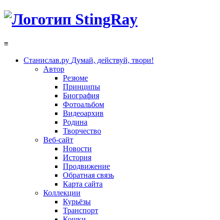
≡
Станислав.ру
Думай, действуй, твори!
Автор
Резюме
Принципы
Биография
Фотоальбом
Видеоархив
Родина
Творчество
Веб-сайт
Новости
История
Продвижение
Обратная связь
Карта сайта
Коллекции
Курьёзы
Транспорт
Кошки