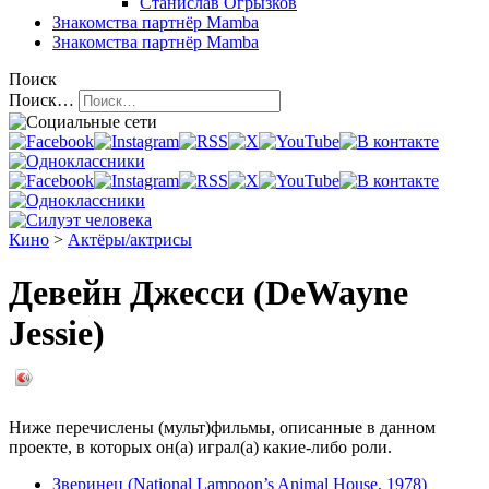
Станислав Огрызков
Знакомства
партнёр Mamba
Знакомства
партнёр Mamba
Поиск
Поиск…
Кино
>
Актёры/актрисы
Девейн Джесси (DeWayne
Jessie)
Ниже перечислены (мульт)фильмы, описанные в данном
проекте, в которых он(а) играл(а) какие-либо роли.
Зверинец (National Lampoon’s Animal House, 1978)