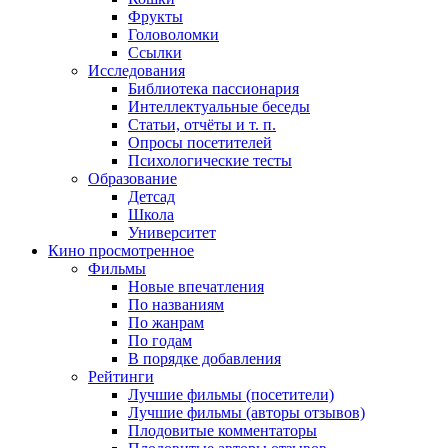
Фрукты
Головоломки
Ссылки
Исследования
Библиотека пассионария
Интеллектуальные беседы
Статьи, отчёты и т. п.
Опросы посетителей
Психологические тесты
Образование
Детсад
Школа
Университет
Кино
просмотренное
Фильмы
Новые впечатления
По названиям
По жанрам
По годам
В порядке добавления
Рейтинги
Лучшие фильмы (посетители)
Лучшие фильмы (авторы отзывов)
Плодовитые комментаторы