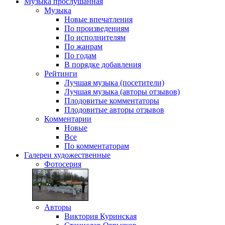
Музыка
прослушанная
Музыка
Новые впечатления
По произведениям
По исполнителям
По жанрам
По годам
В порядке добавления
Рейтинги
Лучшая музыка (посетители)
Лучшая музыка (авторы отзывов)
Плодовитые комментаторы
Плодовитые авторы отзывов
Комментарии
Новые
Все
По комментаторам
Галереи
художественные
Фотосерия
Авторы
Виктория Куринская