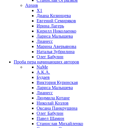
Станислав Огрызков
Архив
X1
Диана Козинцева
Евгений Семиряков
Ирина Лагерь
Кирилл Николаенко
Лариса Малышева
Лианесс
Марина Аверьянова
Наталья Зубрилина
Олег Бабулин
Проба пера
начинающих авторов
NaMe
А.К.А.
Будаев
Виктория Куринская
Лариса Малышева
Лианесс
Людмила Котане
Николай Козлов
Оксана Панкрушина
Олег Бабулин
Павел Шамин
Станислав Михайленко