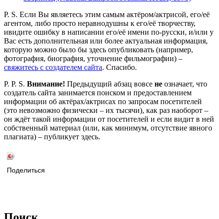
P. S. Если Вы являетесь этим самым актёром/актрисой, его/её
агентом, либо просто неравнодушны к его/её творчеству,
ивидите ошибку в написании его/её имени по-русски, и/или у
Вас есть дополнительная или более актуальная информация,
которую можно было бы здесь опубликовать (например,
фотография, биография, уточнение фильмографии) –
свяжитесь с создателем сайта
. Спасибо.
P. P. S.
Внимание!
Предыдущий абзац вовсе
не
означает, что
создатель сайта занимается поиском и предоставлением
информации об актёрах/актрисах по запросам посетителей
(это невозможно физически – их тысячи), как раз наоборот –
он ждёт такой информации от посетителей и если видит в ней
собственный материал (или, как минимум, отсутствие явного
плагиата) – публикует здесь.
Поделиться
Поиск