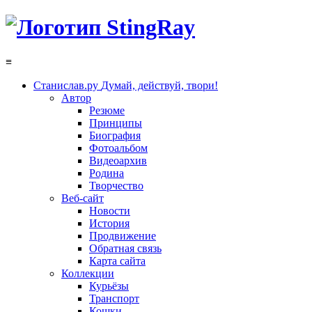
≡
Станислав.ру
Думай, действуй, твори!
Автор
Резюме
Принципы
Биография
Фотоальбом
Видеоархив
Родина
Творчество
Веб-сайт
Новости
История
Продвижение
Обратная связь
Карта сайта
Коллекции
Курьёзы
Транспорт
Кошки