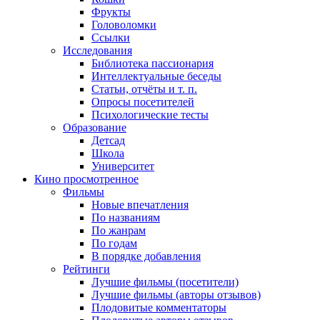
Фрукты
Головоломки
Ссылки
Исследования
Библиотека пассионария
Интеллектуальные беседы
Статьи, отчёты и т. п.
Опросы посетителей
Психологические тесты
Образование
Детсад
Школа
Университет
Кино
просмотренное
Фильмы
Новые впечатления
По названиям
По жанрам
По годам
В порядке добавления
Рейтинги
Лучшие фильмы (посетители)
Лучшие фильмы (авторы отзывов)
Плодовитые комментаторы