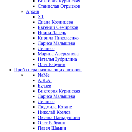
Виктория Куринская
Станислав Огрызков
Архив
X1
Диана Козинцева
Евгений Семиряков
Ирина Лагерь
Кирилл Николаенко
Лариса Малышева
Лианесс
Марина Аверьянова
Наталья Зубрилина
Олег Бабулин
Проба пера
начинающих авторов
NaMe
А.К.А.
Будаев
Виктория Куринская
Лариса Малышева
Лианесс
Людмила Котане
Николай Козлов
Оксана Панкрушина
Олег Бабулин
Павел Шамин