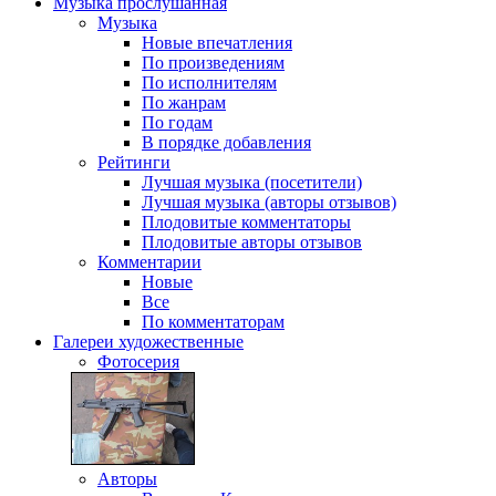
Музыка
прослушанная
Музыка
Новые впечатления
По произведениям
По исполнителям
По жанрам
По годам
В порядке добавления
Рейтинги
Лучшая музыка (посетители)
Лучшая музыка (авторы отзывов)
Плодовитые комментаторы
Плодовитые авторы отзывов
Комментарии
Новые
Все
По комментаторам
Галереи
художественные
Фотосерия
Авторы