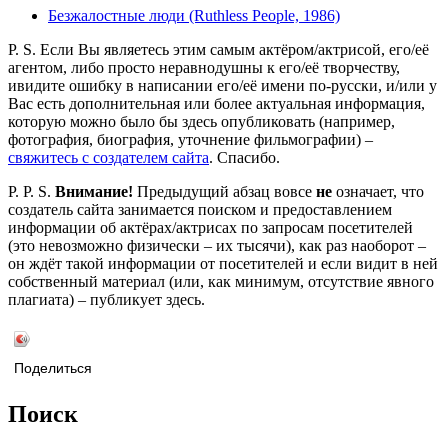
Безжалостные люди (Ruthless People, 1986)
P. S. Если Вы являетесь этим самым актёром/актрисой, его/её
агентом, либо просто неравнодушны к его/её творчеству,
ивидите ошибку в написании его/её имени по-русски, и/или у
Вас есть дополнительная или более актуальная информация,
которую можно было бы здесь опубликовать (например,
фотография, биография, уточнение фильмографии) –
свяжитесь с создателем сайта
. Спасибо.
P. P. S.
Внимание!
Предыдущий абзац вовсе
не
означает, что
создатель сайта занимается поиском и предоставлением
информации об актёрах/актрисах по запросам посетителей
(это невозможно физически – их тысячи), как раз наоборот –
он ждёт такой информации от посетителей и если видит в ней
собственный материал (или, как минимум, отсутствие явного
плагиата) – публикует здесь.
Поделиться
Поиск