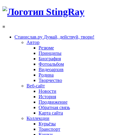
≡
Станислав.ру
Думай, действуй, твори!
Автор
Резюме
Принципы
Биография
Фотоальбом
Видеоархив
Родина
Творчество
Веб-сайт
Новости
История
Продвижение
Обратная связь
Карта сайта
Коллекции
Курьёзы
Транспорт
Кошки