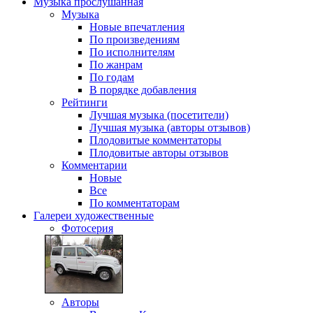
Музыка
прослушанная
Музыка
Новые впечатления
По произведениям
По исполнителям
По жанрам
По годам
В порядке добавления
Рейтинги
Лучшая музыка (посетители)
Лучшая музыка (авторы отзывов)
Плодовитые комментаторы
Плодовитые авторы отзывов
Комментарии
Новые
Все
По комментаторам
Галереи
художественные
Фотосерия
Авторы