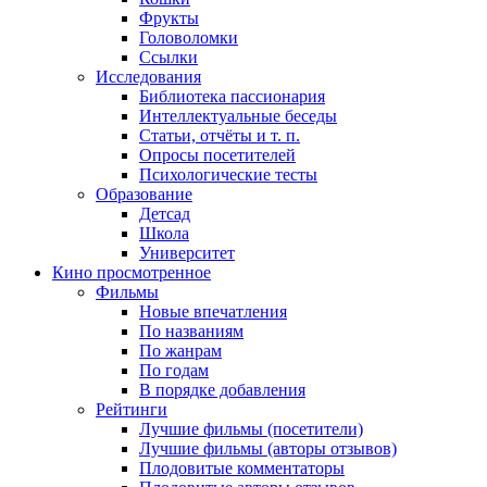
Фрукты
Головоломки
Ссылки
Исследования
Библиотека пассионария
Интеллектуальные беседы
Статьи, отчёты и т. п.
Опросы посетителей
Психологические тесты
Образование
Детсад
Школа
Университет
Кино
просмотренное
Фильмы
Новые впечатления
По названиям
По жанрам
По годам
В порядке добавления
Рейтинги
Лучшие фильмы (посетители)
Лучшие фильмы (авторы отзывов)
Плодовитые комментаторы