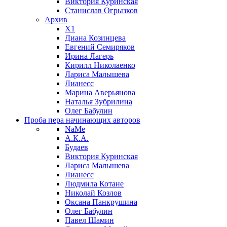
Виктория Куринская
Станислав Огрызков
Архив
X1
Диана Козинцева
Евгений Семиряков
Ирина Лагерь
Кирилл Николаенко
Лариса Малышева
Лианесс
Марина Аверьянова
Наталья Зубрилина
Олег Бабулин
Проба пера
начинающих авторов
NaMe
А.К.А.
Будаев
Виктория Куринская
Лариса Малышева
Лианесс
Людмила Котане
Николай Козлов
Оксана Панкрушина
Олег Бабулин
Павел Шамин