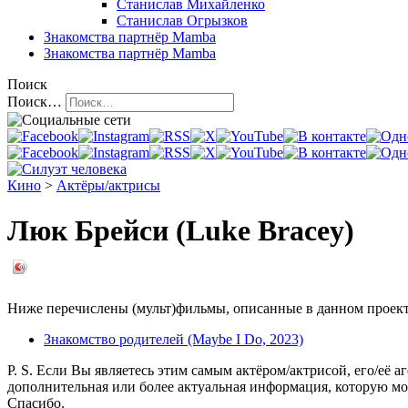
Станислав Михайленко
Станислав Огрызков
Знакомства
партнёр Mamba
Знакомства
партнёр Mamba
Поиск
Поиск…
Кино
>
Актёры/актрисы
Люк Брейси (Luke Bracey)
Ниже перечислены (мульт)фильмы, описанные в данном проекте,
Знакомство родителей (Maybe I Do, 2023)
P. S. Если Вы являетесь этим самым актёром/актрисой, его/её а
дополнительная или более актуальная информация, которую мо
Спасибо.