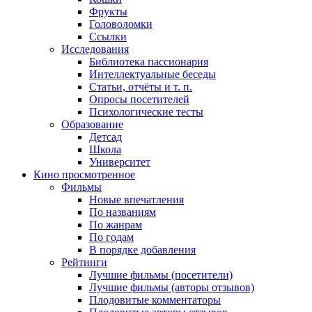
Фрукты
Головоломки
Ссылки
Исследования
Библиотека пассионария
Интеллектуальные беседы
Статьи, отчёты и т. п.
Опросы посетителей
Психологические тесты
Образование
Детсад
Школа
Университет
Кино
просмотренное
Фильмы
Новые впечатления
По названиям
По жанрам
По годам
В порядке добавления
Рейтинги
Лучшие фильмы (посетители)
Лучшие фильмы (авторы отзывов)
Плодовитые комментаторы