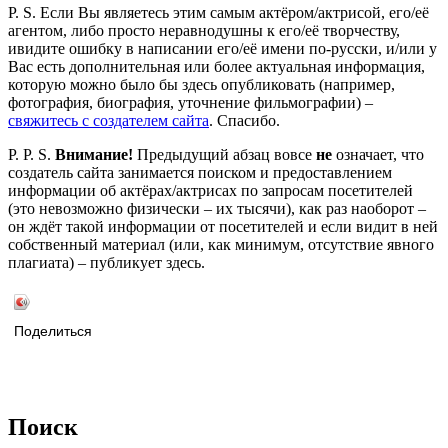
P. S. Если Вы являетесь этим самым актёром/актрисой, его/её
агентом, либо просто неравнодушны к его/её творчеству,
ивидите ошибку в написании его/её имени по-русски, и/или у
Вас есть дополнительная или более актуальная информация,
которую можно было бы здесь опубликовать (например,
фотография, биография, уточнение фильмографии) –
свяжитесь с создателем сайта
. Спасибо.
P. P. S.
Внимание!
Предыдущий абзац вовсе
не
означает, что
создатель сайта занимается поиском и предоставлением
информации об актёрах/актрисах по запросам посетителей
(это невозможно физически – их тысячи), как раз наоборот –
он ждёт такой информации от посетителей и если видит в ней
собственный материал (или, как минимум, отсутствие явного
плагиата) – публикует здесь.
Поделиться
Поиск