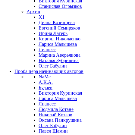
Виктория Куринская
Станислав Огрызков
Архив
X1
Диана Козинцева
Евгений Семиряков
Ирина Лагерь
Кирилл Николаенко
Лариса Малышева
Лианесс
Марина Аверьянова
Наталья Зубрилина
Олег Бабулин
Проба пера
начинающих авторов
NaMe
А.К.А.
Будаев
Виктория Куринская
Лариса Малышева
Лианесс
Людмила Котане
Николай Козлов
Оксана Панкрушина
Олег Бабулин
Павел Шамин