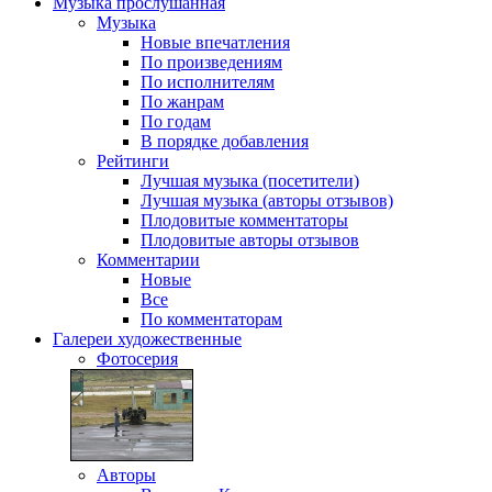
Музыка
прослушанная
Музыка
Новые впечатления
По произведениям
По исполнителям
По жанрам
По годам
В порядке добавления
Рейтинги
Лучшая музыка (посетители)
Лучшая музыка (авторы отзывов)
Плодовитые комментаторы
Плодовитые авторы отзывов
Комментарии
Новые
Все
По комментаторам
Галереи
художественные
Фотосерия
Авторы