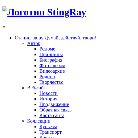
≡
Станислав.ру
Думай, действуй, твори!
Автор
Резюме
Принципы
Биография
Фотоальбом
Видеоархив
Родина
Творчество
Веб-сайт
Новости
История
Продвижение
Обратная связь
Карта сайта
Коллекции
Курьёзы
Транспорт
Кошки