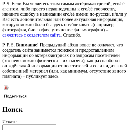
P. S. Если Вы являетесь этим самым актёром/актрисой, его/её
агентом, либо просто неравнодушны к его/её творчеству,
ивидите ошибку в написании его/её имени по-русски, и/или у
Вас есть дополнительная или более актуальная информация,
которую можно было бы здесь опубликовать (например,
фотография, биография, уточнение фильмографии) –
свяжитесь с создателем сайта
. Спасибо.
P. P. S.
Внимание!
Предыдущий абзац вовсе
не
означает, что
создатель сайта занимается поиском и предоставлением
информации об актёрах/актрисах по запросам посетителей
(это невозможно физически – их тысячи), как раз наоборот –
он ждёт такой информации от посетителей и если видит в ней
собственный материал (или, как минимум, отсутствие явного
плагиата) – публикует здесь.
Поделиться
Поиск
Искать: