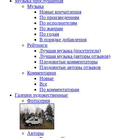
Музыка
прослушанная
Музыка
Новые впечатления
По произведениям
По исполнителям
По жанрам
По годам
В порядке добавления
Рейтинги
Лучшая музыка (посетители)
Лучшая музыка (авторы отзывов)
Плодовитые комментаторы
Плодовитые авторы отзывов
Комментарии
Новые
Все
По комментаторам
Галереи
художественные
Фотосерия
Авторы