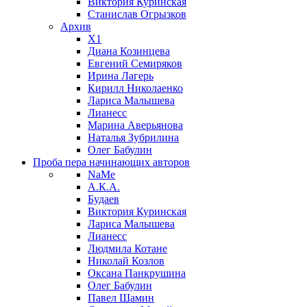
Виктория Куринская
Станислав Огрызков
Архив
X1
Диана Козинцева
Евгений Семиряков
Ирина Лагерь
Кирилл Николаенко
Лариса Малышева
Лианесс
Марина Аверьянова
Наталья Зубрилина
Олег Бабулин
Проба пера
начинающих авторов
NaMe
А.К.А.
Будаев
Виктория Куринская
Лариса Малышева
Лианесс
Людмила Котане
Николай Козлов
Оксана Панкрушина
Олег Бабулин
Павел Шамин