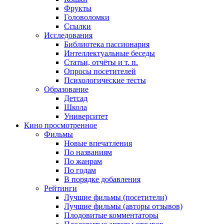
Фрукты
Головоломки
Ссылки
Исследования
Библиотека пассионария
Интеллектуальные беседы
Статьи, отчёты и т. п.
Опросы посетителей
Психологические тесты
Образование
Детсад
Школа
Университет
Кино
просмотренное
Фильмы
Новые впечатления
По названиям
По жанрам
По годам
В порядке добавления
Рейтинги
Лучшие фильмы (посетители)
Лучшие фильмы (авторы отзывов)
Плодовитые комментаторы