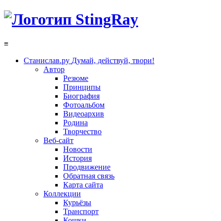
≡
Станислав.ру
Думай, действуй, твори!
Автор
Резюме
Принципы
Биография
Фотоальбом
Видеоархив
Родина
Творчество
Веб-сайт
Новости
История
Продвижение
Обратная связь
Карта сайта
Коллекции
Курьёзы
Транспорт
Кошки