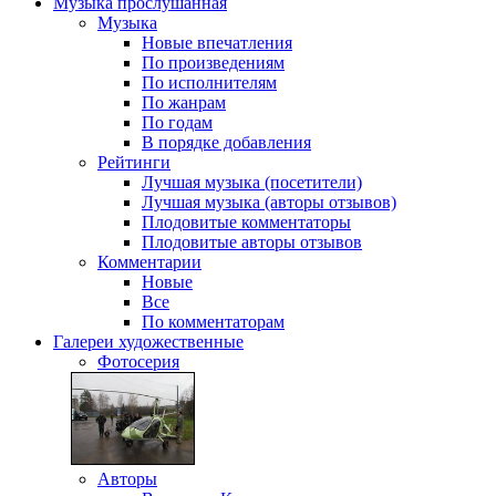
Музыка
прослушанная
Музыка
Новые впечатления
По произведениям
По исполнителям
По жанрам
По годам
В порядке добавления
Рейтинги
Лучшая музыка (посетители)
Лучшая музыка (авторы отзывов)
Плодовитые комментаторы
Плодовитые авторы отзывов
Комментарии
Новые
Все
По комментаторам
Галереи
художественные
Фотосерия
Авторы