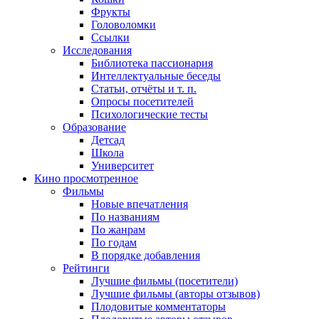
Фрукты
Головоломки
Ссылки
Исследования
Библиотека пассионария
Интеллектуальные беседы
Статьи, отчёты и т. п.
Опросы посетителей
Психологические тесты
Образование
Детсад
Школа
Университет
Кино
просмотренное
Фильмы
Новые впечатления
По названиям
По жанрам
По годам
В порядке добавления
Рейтинги
Лучшие фильмы (посетители)
Лучшие фильмы (авторы отзывов)
Плодовитые комментаторы