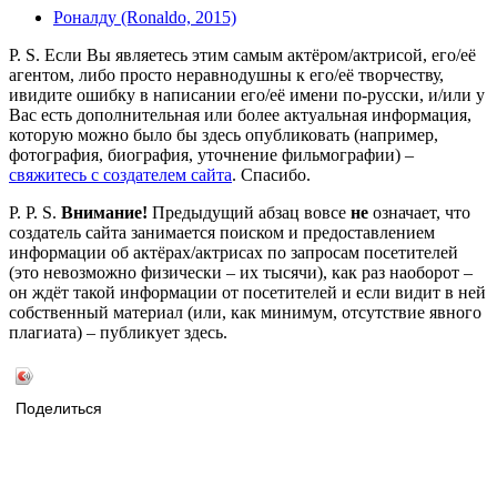
Роналду (Ronaldo, 2015)
P. S. Если Вы являетесь этим самым актёром/актрисой, его/её
агентом, либо просто неравнодушны к его/её творчеству,
ивидите ошибку в написании его/её имени по-русски, и/или у
Вас есть дополнительная или более актуальная информация,
которую можно было бы здесь опубликовать (например,
фотография, биография, уточнение фильмографии) –
свяжитесь с создателем сайта
. Спасибо.
P. P. S.
Внимание!
Предыдущий абзац вовсе
не
означает, что
создатель сайта занимается поиском и предоставлением
информации об актёрах/актрисах по запросам посетителей
(это невозможно физически – их тысячи), как раз наоборот –
он ждёт такой информации от посетителей и если видит в ней
собственный материал (или, как минимум, отсутствие явного
плагиата) – публикует здесь.
Поделиться