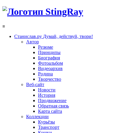
≡
Станислав.ру
Думай, действуй, твори!
Автор
Резюме
Принципы
Биография
Фотоальбом
Видеоархив
Родина
Творчество
Веб-сайт
Новости
История
Продвижение
Обратная связь
Карта сайта
Коллекции
Курьёзы
Транспорт
Кошки