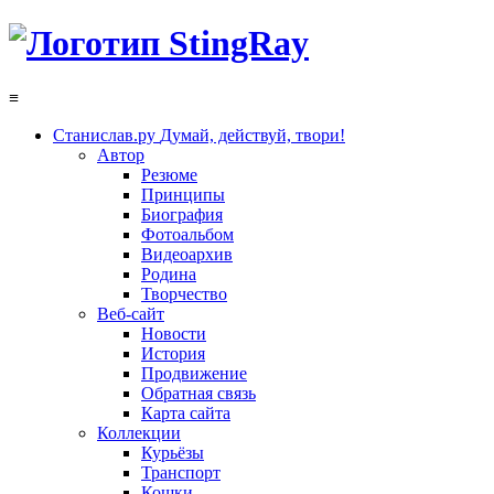
≡
Станислав.ру
Думай, действуй, твори!
Автор
Резюме
Принципы
Биография
Фотоальбом
Видеоархив
Родина
Творчество
Веб-сайт
Новости
История
Продвижение
Обратная связь
Карта сайта
Коллекции
Курьёзы
Транспорт
Кошки