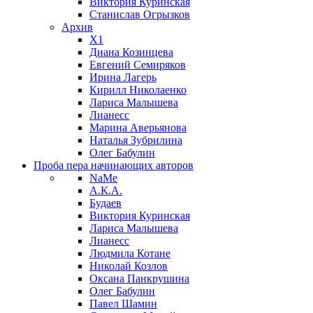
Виктория Куринская
Станислав Огрызков
Архив
X1
Диана Козинцева
Евгений Семиряков
Ирина Лагерь
Кирилл Николаенко
Лариса Малышева
Лианесс
Марина Аверьянова
Наталья Зубрилина
Олег Бабулин
Проба пера
начинающих авторов
NaMe
А.К.А.
Будаев
Виктория Куринская
Лариса Малышева
Лианесс
Людмила Котане
Николай Козлов
Оксана Панкрушина
Олег Бабулин
Павел Шамин