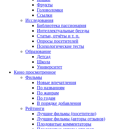
Фрукты
Головоломки
Ссылки
Исследования
Библиотека пассионария
Интеллектуальные беседы
Статьи, отчёты и т. п.
Опросы посетителей
Психологические тесты
Образование
Детсад
Школа
Университет
Кино
просмотренное
Фильмы
Новые впечатления
По названиям
По жанрам
По годам
В порядке добавления
Рейтинги
Лучшие фильмы (посетители)
Лучшие фильмы (авторы отзывов)
Плодовитые комментаторы