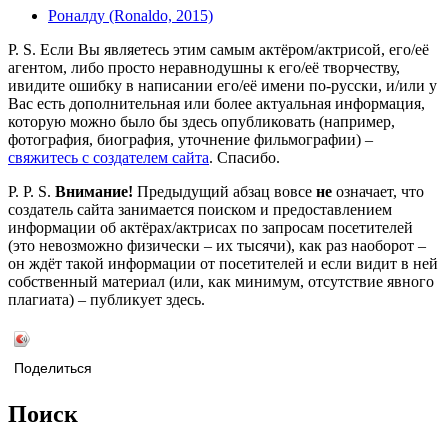
Роналду (Ronaldo, 2015)
P. S. Если Вы являетесь этим самым актёром/актрисой, его/её
агентом, либо просто неравнодушны к его/её творчеству,
ивидите ошибку в написании его/её имени по-русски, и/или у
Вас есть дополнительная или более актуальная информация,
которую можно было бы здесь опубликовать (например,
фотография, биография, уточнение фильмографии) –
свяжитесь с создателем сайта
. Спасибо.
P. P. S.
Внимание!
Предыдущий абзац вовсе
не
означает, что
создатель сайта занимается поиском и предоставлением
информации об актёрах/актрисах по запросам посетителей
(это невозможно физически – их тысячи), как раз наоборот –
он ждёт такой информации от посетителей и если видит в ней
собственный материал (или, как минимум, отсутствие явного
плагиата) – публикует здесь.
Поделиться
Поиск