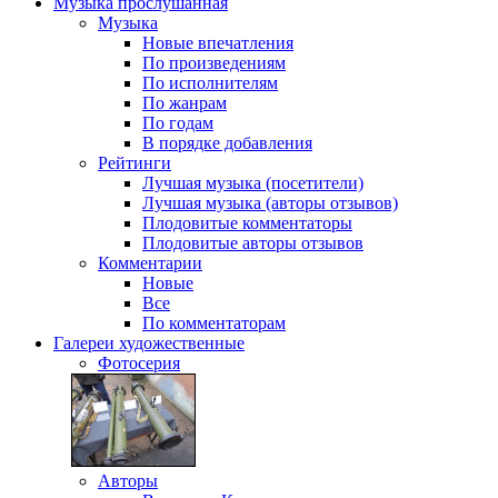
Музыка
прослушанная
Музыка
Новые впечатления
По произведениям
По исполнителям
По жанрам
По годам
В порядке добавления
Рейтинги
Лучшая музыка (посетители)
Лучшая музыка (авторы отзывов)
Плодовитые комментаторы
Плодовитые авторы отзывов
Комментарии
Новые
Все
По комментаторам
Галереи
художественные
Фотосерия
Авторы