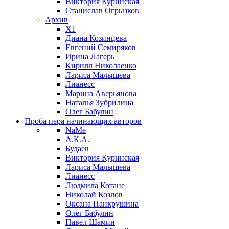
Виктория Куринская
Станислав Огрызков
Архив
X1
Диана Козинцева
Евгений Семиряков
Ирина Лагерь
Кирилл Николаенко
Лариса Малышева
Лианесс
Марина Аверьянова
Наталья Зубрилина
Олег Бабулин
Проба пера
начинающих авторов
NaMe
А.К.А.
Будаев
Виктория Куринская
Лариса Малышева
Лианесс
Людмила Котане
Николай Козлов
Оксана Панкрушина
Олег Бабулин
Павел Шамин