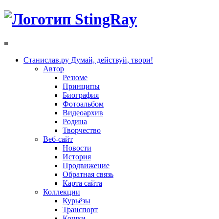
≡
Станислав.ру
Думай, действуй, твори!
Автор
Резюме
Принципы
Биография
Фотоальбом
Видеоархив
Родина
Творчество
Веб-сайт
Новости
История
Продвижение
Обратная связь
Карта сайта
Коллекции
Курьёзы
Транспорт
Кошки