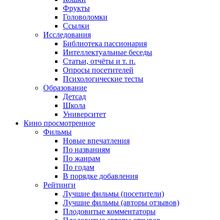
Фрукты
Головоломки
Ссылки
Исследования
Библиотека пассионария
Интеллектуальные беседы
Статьи, отчёты и т. п.
Опросы посетителей
Психологические тесты
Образование
Детсад
Школа
Университет
Кино
просмотренное
Фильмы
Новые впечатления
По названиям
По жанрам
По годам
В порядке добавления
Рейтинги
Лучшие фильмы (посетители)
Лучшие фильмы (авторы отзывов)
Плодовитые комментаторы