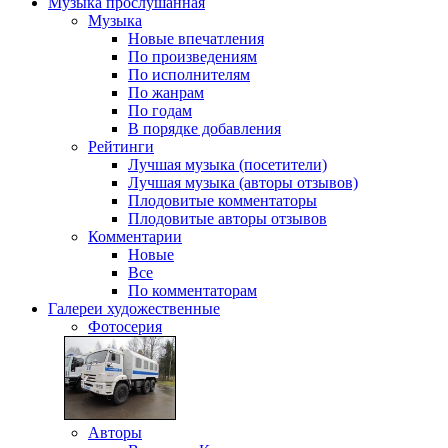
Музыка
прослушанная
Музыка
Новые впечатления
По произведениям
По исполнителям
По жанрам
По годам
В порядке добавления
Рейтинги
Лучшая музыка (посетители)
Лучшая музыка (авторы отзывов)
Плодовитые комментаторы
Плодовитые авторы отзывов
Комментарии
Новые
Все
По комментаторам
Галереи
художественные
Фотосерия
Авторы