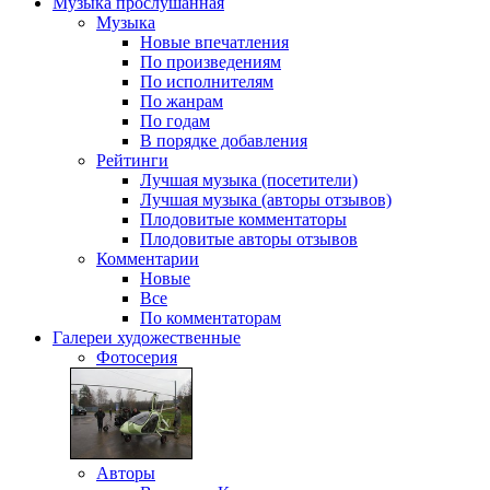
Музыка
прослушанная
Музыка
Новые впечатления
По произведениям
По исполнителям
По жанрам
По годам
В порядке добавления
Рейтинги
Лучшая музыка (посетители)
Лучшая музыка (авторы отзывов)
Плодовитые комментаторы
Плодовитые авторы отзывов
Комментарии
Новые
Все
По комментаторам
Галереи
художественные
Фотосерия
Авторы