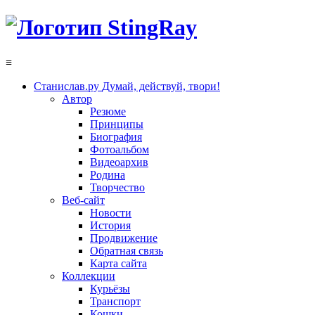
≡
Станислав.ру
Думай, действуй, твори!
Автор
Резюме
Принципы
Биография
Фотоальбом
Видеоархив
Родина
Творчество
Веб-сайт
Новости
История
Продвижение
Обратная связь
Карта сайта
Коллекции
Курьёзы
Транспорт
Кошки