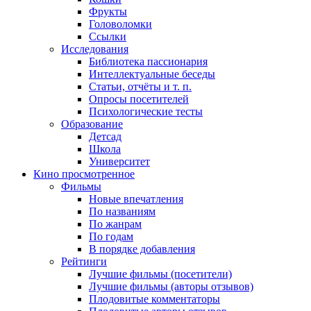
Фрукты
Головоломки
Ссылки
Исследования
Библиотека пассионария
Интеллектуальные беседы
Статьи, отчёты и т. п.
Опросы посетителей
Психологические тесты
Образование
Детсад
Школа
Университет
Кино
просмотренное
Фильмы
Новые впечатления
По названиям
По жанрам
По годам
В порядке добавления
Рейтинги
Лучшие фильмы (посетители)
Лучшие фильмы (авторы отзывов)
Плодовитые комментаторы