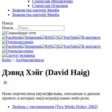
Станислав Михайленко
Станислав Огрызков
Знакомства
партнёр Mamba
Знакомства
партнёр Mamba
Поиск
Поиск…
Кино
>
Актёры/актрисы
Дэвид Хэйг (David Haig)
Ниже перечислены (мульт)фильмы, описанные в данном
проекте, в которых он(а) играл(а) какие-либо роли.
Любовь с уведомлением (Two Weeks Notice, 2002)