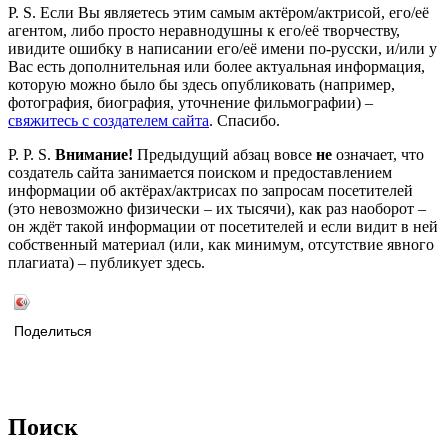
P. S. Если Вы являетесь этим самым актёром/актрисой, его/её
агентом, либо просто неравнодушны к его/её творчеству,
ивидите ошибку в написании его/её имени по-русски, и/или у
Вас есть дополнительная или более актуальная информация,
которую можно было бы здесь опубликовать (например,
фотография, биография, уточнение фильмографии) –
свяжитесь с создателем сайта
. Спасибо.
P. P. S.
Внимание!
Предыдущий абзац вовсе
не
означает, что
создатель сайта занимается поиском и предоставлением
информации об актёрах/актрисах по запросам посетителей
(это невозможно физически – их тысячи), как раз наоборот –
он ждёт такой информации от посетителей и если видит в ней
собственный материал (или, как минимум, отсутствие явного
плагиата) – публикует здесь.
Поделиться
Поиск