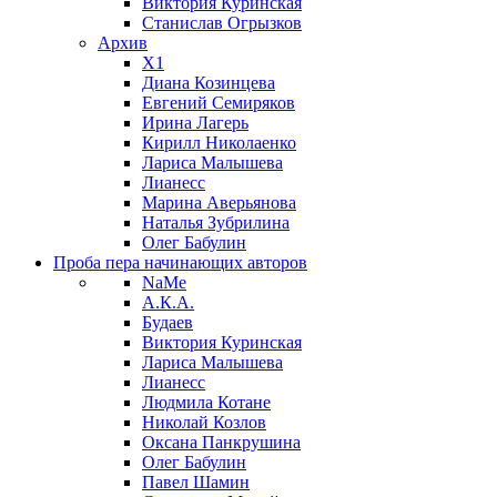
Виктория Куринская
Станислав Огрызков
Архив
X1
Диана Козинцева
Евгений Семиряков
Ирина Лагерь
Кирилл Николаенко
Лариса Малышева
Лианесс
Марина Аверьянова
Наталья Зубрилина
Олег Бабулин
Проба пера
начинающих авторов
NaMe
А.К.А.
Будаев
Виктория Куринская
Лариса Малышева
Лианесс
Людмила Котане
Николай Козлов
Оксана Панкрушина
Олег Бабулин
Павел Шамин