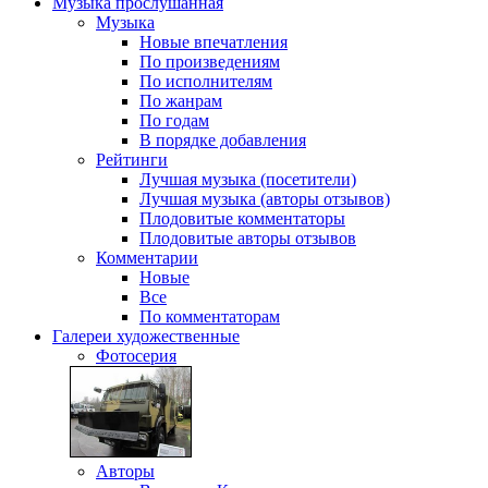
Музыка
прослушанная
Музыка
Новые впечатления
По произведениям
По исполнителям
По жанрам
По годам
В порядке добавления
Рейтинги
Лучшая музыка (посетители)
Лучшая музыка (авторы отзывов)
Плодовитые комментаторы
Плодовитые авторы отзывов
Комментарии
Новые
Все
По комментаторам
Галереи
художественные
Фотосерия
Авторы