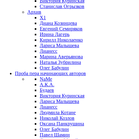
Виктория Куринская
Станислав Огрызков
Архив
X1
Диана Козинцева
Евгений Семиряков
Ирина Лагерь
Кирилл Николаенко
Лариса Малышева
Лианесс
Марина Аверьянова
Наталья Зубрилина
Олег Бабулин
Проба пера
начинающих авторов
NaMe
А.К.А.
Будаев
Виктория Куринская
Лариса Малышева
Лианесс
Людмила Котане
Николай Козлов
Оксана Панкрушина
Олег Бабулин
Павел Шамин