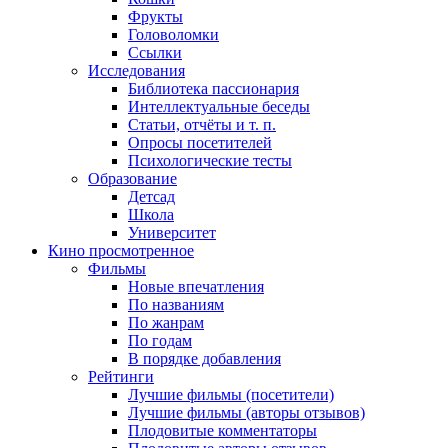
Фрукты
Головоломки
Ссылки
Исследования
Библиотека пассионария
Интеллектуальные беседы
Статьи, отчёты и т. п.
Опросы посетителей
Психологические тесты
Образование
Детсад
Школа
Университет
Кино
просмотренное
Фильмы
Новые впечатления
По названиям
По жанрам
По годам
В порядке добавления
Рейтинги
Лучшие фильмы (посетители)
Лучшие фильмы (авторы отзывов)
Плодовитые комментаторы