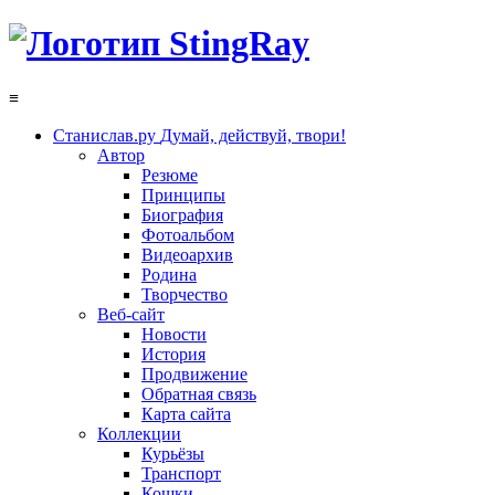
≡
Станислав.ру
Думай, действуй, твори!
Автор
Резюме
Принципы
Биография
Фотоальбом
Видеоархив
Родина
Творчество
Веб-сайт
Новости
История
Продвижение
Обратная связь
Карта сайта
Коллекции
Курьёзы
Транспорт
Кошки