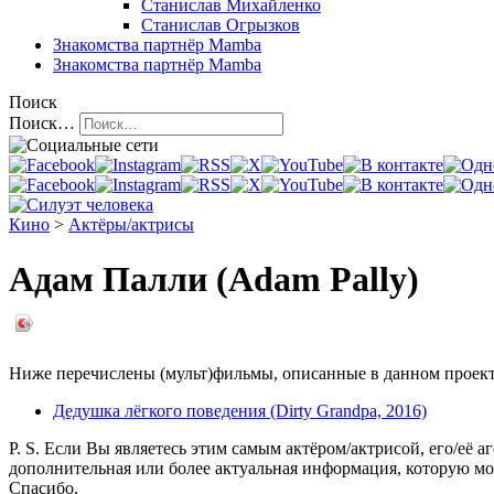
Станислав Михайленко
Станислав Огрызков
Знакомства
партнёр Mamba
Знакомства
партнёр Mamba
Поиск
Поиск…
Кино
>
Актёры/актрисы
Адам Палли (Adam Pally)
Ниже перечислены (мульт)фильмы, описанные в данном проекте,
Дедушка лёгкого поведения (Dirty Grandpa, 2016)
P. S. Если Вы являетесь этим самым актёром/актрисой, его/её а
дополнительная или более актуальная информация, которую мо
Спасибо.