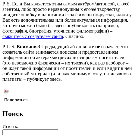
P. S. Если Вы являетесь этим самым актёром/актрисой, его/её
агентом, либо просто неравнодушны к его/её творчеству,
ивидите ошибку в написании его/её имени по-русски, и/или у
Вас есть дополнительная или более актуальная информация,
которую можно было бы здесь опубликовать (например,
фотография, биография, уточнение фильмографии) –
свяжитесь с создателем сайта
. Спасибо.
P. P. S.
Внимание!
Предыдущий абзац вовсе
не
означает, что
создатель сайта занимается поиском и предоставлением
информации об актёрах/актрисах по запросам посетителей
(это невозможно физически – их тысячи), как раз наоборот –
он ждёт такой информации от посетителей и если видит в ней
собственный материал (или, как минимум, отсутствие явного
плагиата) – публикует здесь.
Поделиться
Поиск
Искать: