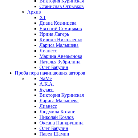
Виктория Куринская
Станислав Огрызков
Архив
X1
Диана Козинцева
Евгений Семиряков
Ирина Лагерь
Кирилл Николаенко
Лариса Малышева
Лианесс
Марина Аверьянова
Наталья Зубрилина
Олег Бабулин
Проба пера
начинающих авторов
NaMe
А.К.А.
Будаев
Виктория Куринская
Лариса Малышева
Лианесс
Людмила Котане
Николай Козлов
Оксана Панкрушина
Олег Бабулин
Павел Шамин