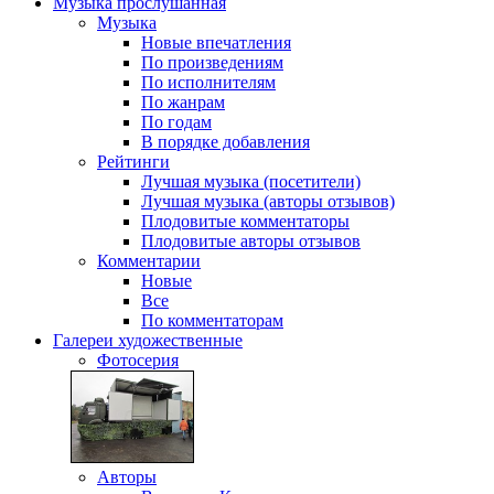
Музыка
прослушанная
Музыка
Новые впечатления
По произведениям
По исполнителям
По жанрам
По годам
В порядке добавления
Рейтинги
Лучшая музыка (посетители)
Лучшая музыка (авторы отзывов)
Плодовитые комментаторы
Плодовитые авторы отзывов
Комментарии
Новые
Все
По комментаторам
Галереи
художественные
Фотосерия
Авторы