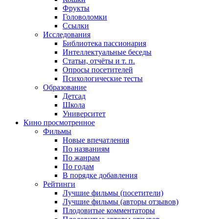
Фрукты
Головоломки
Ссылки
Исследования
Библиотека пассионария
Интеллектуальные беседы
Статьи, отчёты и т. п.
Опросы посетителей
Психологические тесты
Образование
Детсад
Школа
Университет
Кино
просмотренное
Фильмы
Новые впечатления
По названиям
По жанрам
По годам
В порядке добавления
Рейтинги
Лучшие фильмы (посетители)
Лучшие фильмы (авторы отзывов)
Плодовитые комментаторы