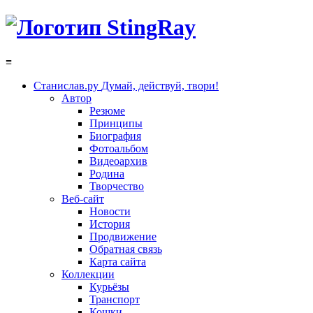
≡
Станислав.ру
Думай, действуй, твори!
Автор
Резюме
Принципы
Биография
Фотоальбом
Видеоархив
Родина
Творчество
Веб-сайт
Новости
История
Продвижение
Обратная связь
Карта сайта
Коллекции
Курьёзы
Транспорт
Кошки