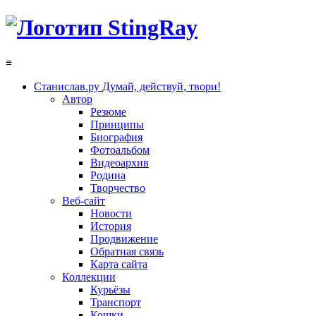
≡
Станислав.ру
Думай, действуй, твори!
Автор
Резюме
Принципы
Биография
Фотоальбом
Видеоархив
Родина
Творчество
Веб-сайт
Новости
История
Продвижение
Обратная связь
Карта сайта
Коллекции
Курьёзы
Транспорт
Кошки