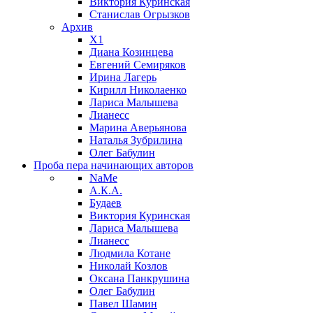
Виктория Куринская
Станислав Огрызков
Архив
X1
Диана Козинцева
Евгений Семиряков
Ирина Лагерь
Кирилл Николаенко
Лариса Малышева
Лианесс
Марина Аверьянова
Наталья Зубрилина
Олег Бабулин
Проба пера
начинающих авторов
NaMe
А.К.А.
Будаев
Виктория Куринская
Лариса Малышева
Лианесс
Людмила Котане
Николай Козлов
Оксана Панкрушина
Олег Бабулин
Павел Шамин