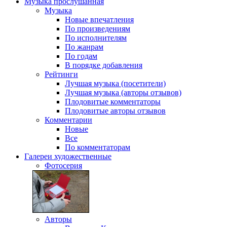
Музыка
прослушанная
Музыка
Новые впечатления
По произведениям
По исполнителям
По жанрам
По годам
В порядке добавления
Рейтинги
Лучшая музыка (посетители)
Лучшая музыка (авторы отзывов)
Плодовитые комментаторы
Плодовитые авторы отзывов
Комментарии
Новые
Все
По комментаторам
Галереи
художественные
Фотосерия
Авторы