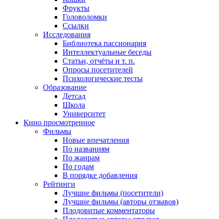
Фрукты
Головоломки
Ссылки
Исследования
Библиотека пассионария
Интеллектуальные беседы
Статьи, отчёты и т. п.
Опросы посетителей
Психологические тесты
Образование
Детсад
Школа
Университет
Кино
просмотренное
Фильмы
Новые впечатления
По названиям
По жанрам
По годам
В порядке добавления
Рейтинги
Лучшие фильмы (посетители)
Лучшие фильмы (авторы отзывов)
Плодовитые комментаторы