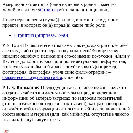
Американская актриса (одна из первых ролей – вместе с
мамой, в фильме «
Стриптиз
»), певица и танцовщица.
Ниже перечислены (мульт)фильмы, описанные в данном
проекте, в которых он(а) играл(а) какие-либо роли.
Стриптиз (Striptease, 1996)
P. S. Если Вы являетесь этим самым актёром/актрисой, его/её
агентом, либо просто неравнодушны к его/её творчеству,
ивидите ошибку в написании его/её имени по-русски, и/или у
Вас есть дополнительная или более актуальная информация,
которую можно было бы здесь опубликовать (например,
фотография, биография, уточнение фильмографии) –
свяжитесь с создателем сайта
. Спасибо.
P. P. S.
Внимание!
Предыдущий абзац вовсе
не
означает, что
создатель сайта занимается поиском и предоставлением
информации об актёрах/актрисах по запросам посетителей
(это невозможно физически – их тысячи), как раз наоборот –
он ждёт такой информации от посетителей и если видит в ней
собственный материал (или, как минимум, отсутствие явного
плагиата) – публикует здесь.