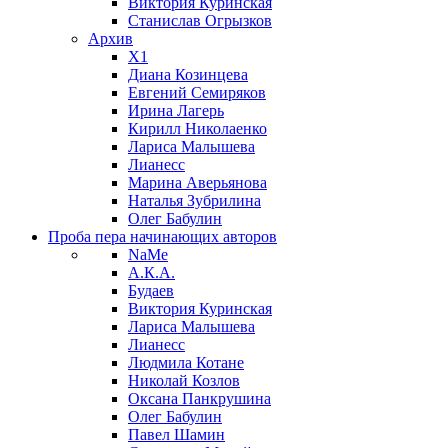
Виктория Куринская
Станислав Огрызков
Архив
X1
Диана Козинцева
Евгений Семиряков
Ирина Лагерь
Кирилл Николаенко
Лариса Малышева
Лианесс
Марина Аверьянова
Наталья Зубрилина
Олег Бабулин
Проба пера
начинающих авторов
NaMe
А.К.А.
Будаев
Виктория Куринская
Лариса Малышева
Лианесс
Людмила Котане
Николай Козлов
Оксана Панкрушина
Олег Бабулин
Павел Шамин