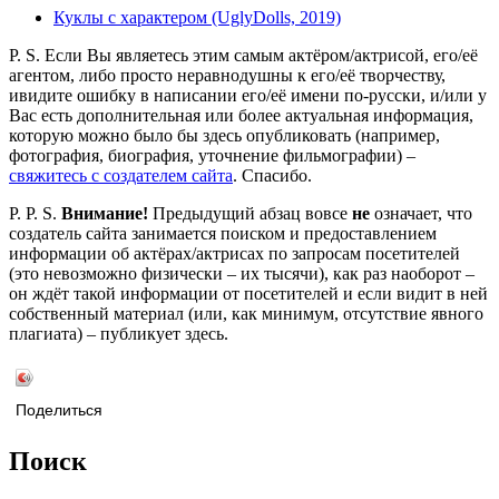
Куклы с характером (UglyDolls, 2019)
P. S. Если Вы являетесь этим самым актёром/актрисой, его/её
агентом, либо просто неравнодушны к его/её творчеству,
ивидите ошибку в написании его/её имени по-русски, и/или у
Вас есть дополнительная или более актуальная информация,
которую можно было бы здесь опубликовать (например,
фотография, биография, уточнение фильмографии) –
свяжитесь с создателем сайта
. Спасибо.
P. P. S.
Внимание!
Предыдущий абзац вовсе
не
означает, что
создатель сайта занимается поиском и предоставлением
информации об актёрах/актрисах по запросам посетителей
(это невозможно физически – их тысячи), как раз наоборот –
он ждёт такой информации от посетителей и если видит в ней
собственный материал (или, как минимум, отсутствие явного
плагиата) – публикует здесь.
Поделиться
Поиск