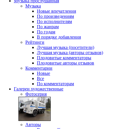
Музыка
прослушанная
Музыка
Новые впечатления
По произведениям
По исполнителям
По жанрам
По годам
В порядке добавления
Рейтинги
Лучшая музыка (посетители)
Лучшая музыка (авторы отзывов)
Плодовитые комментаторы
Плодовитые авторы отзывов
Комментарии
Новые
Все
По комментаторам
Галереи
художественные
Фотосерия
Авторы