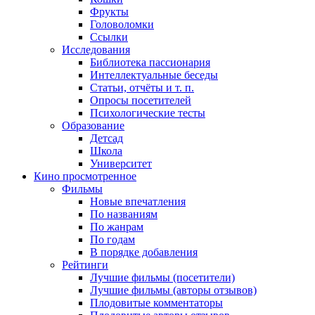
Фрукты
Головоломки
Ссылки
Исследования
Библиотека пассионария
Интеллектуальные беседы
Статьи, отчёты и т. п.
Опросы посетителей
Психологические тесты
Образование
Детсад
Школа
Университет
Кино
просмотренное
Фильмы
Новые впечатления
По названиям
По жанрам
По годам
В порядке добавления
Рейтинги
Лучшие фильмы (посетители)
Лучшие фильмы (авторы отзывов)
Плодовитые комментаторы