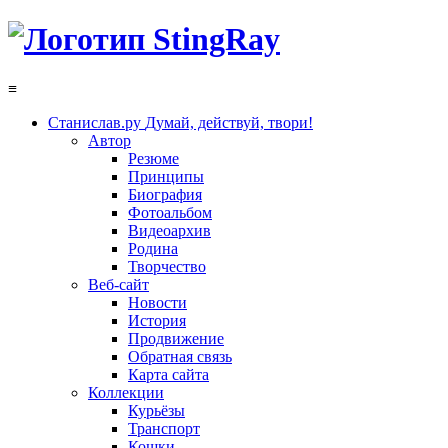
≡
Станислав.ру
Думай, действуй, твори!
Автор
Резюме
Принципы
Биография
Фотоальбом
Видеоархив
Родина
Творчество
Веб-сайт
Новости
История
Продвижение
Обратная связь
Карта сайта
Коллекции
Курьёзы
Транспорт
Кошки