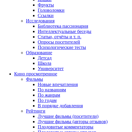
Фрукты
Головоломки
Ссылки
Исследования
Библиотека пассионария
Интеллектуальные беседы
Статьи, отчёты и т. п.
Опросы посетителей
Психологические тесты
Образование
Детсад
Школа
Университет
Кино
просмотренное
Фильмы
Новые впечатления
По названиям
По жанрам
По годам
В порядке добавления
Рейтинги
Лучшие фильмы (посетители)
Лучшие фильмы (авторы отзывов)
Плодовитые комментаторы