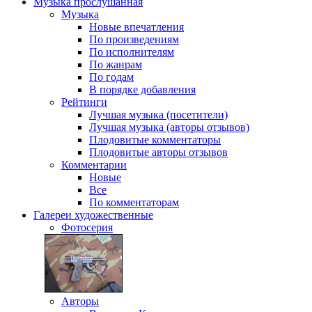
Музыка
прослушанная
Музыка
Новые впечатления
По произведениям
По исполнителям
По жанрам
По годам
В порядке добавления
Рейтинги
Лучшая музыка (посетители)
Лучшая музыка (авторы отзывов)
Плодовитые комментаторы
Плодовитые авторы отзывов
Комментарии
Новые
Все
По комментаторам
Галереи
художественные
Фотосерия
Авторы