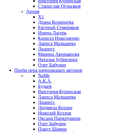
Виктория Куринская
Станислав Огрызков
Архив
X1
Диана Козинцева
Евгений Семиряков
Ирина Лагерь
Кирилл Николаенко
Лариса Малышева
Лианесс
Марина Аверьянова
Наталья Зубрилина
Олег Бабулин
Проба пера
начинающих авторов
NaMe
А.К.А.
Будаев
Виктория Куринская
Лариса Малышева
Лианесс
Людмила Котане
Николай Козлов
Оксана Панкрушина
Олег Бабулин
Павел Шамин