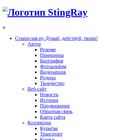
≡
Станислав.ру
Думай, действуй, твори!
Автор
Резюме
Принципы
Биография
Фотоальбом
Видеоархив
Родина
Творчество
Веб-сайт
Новости
История
Продвижение
Обратная связь
Карта сайта
Коллекции
Курьёзы
Транспорт
Кошки