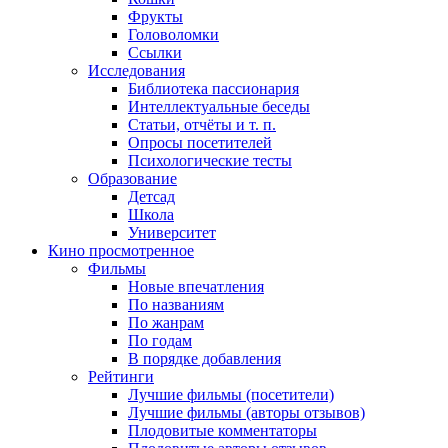
Фрукты
Головоломки
Ссылки
Исследования
Библиотека пассионария
Интеллектуальные беседы
Статьи, отчёты и т. п.
Опросы посетителей
Психологические тесты
Образование
Детсад
Школа
Университет
Кино
просмотренное
Фильмы
Новые впечатления
По названиям
По жанрам
По годам
В порядке добавления
Рейтинги
Лучшие фильмы (посетители)
Лучшие фильмы (авторы отзывов)
Плодовитые комментаторы