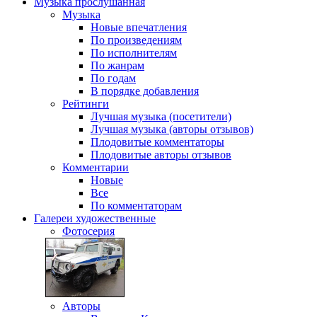
Музыка
прослушанная
Музыка
Новые впечатления
По произведениям
По исполнителям
По жанрам
По годам
В порядке добавления
Рейтинги
Лучшая музыка (посетители)
Лучшая музыка (авторы отзывов)
Плодовитые комментаторы
Плодовитые авторы отзывов
Комментарии
Новые
Все
По комментаторам
Галереи
художественные
Фотосерия
Авторы