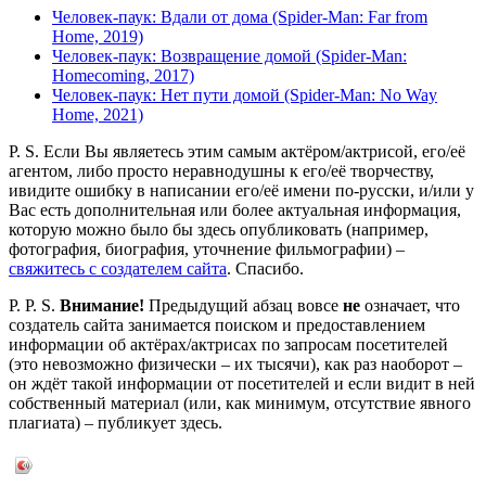
Человек-паук: Вдали от дома (Spider-Man: Far from
Home, 2019)
Человек-паук: Возвращение домой (Spider-Man:
Homecoming, 2017)
Человек-паук: Нет пути домой (Spider-Man: No Way
Home, 2021)
P. S. Если Вы являетесь этим самым актёром/актрисой, его/её
агентом, либо просто неравнодушны к его/её творчеству,
ивидите ошибку в написании его/её имени по-русски, и/или у
Вас есть дополнительная или более актуальная информация,
которую можно было бы здесь опубликовать (например,
фотография, биография, уточнение фильмографии) –
свяжитесь с создателем сайта
. Спасибо.
P. P. S.
Внимание!
Предыдущий абзац вовсе
не
означает, что
создатель сайта занимается поиском и предоставлением
информации об актёрах/актрисах по запросам посетителей
(это невозможно физически – их тысячи), как раз наоборот –
он ждёт такой информации от посетителей и если видит в ней
собственный материал (или, как минимум, отсутствие явного
плагиата) – публикует здесь.