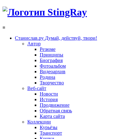
≡
Станислав.ру
Думай, действуй, твори!
Автор
Резюме
Принципы
Биография
Фотоальбом
Видеоархив
Родина
Творчество
Веб-сайт
Новости
История
Продвижение
Обратная связь
Карта сайта
Коллекции
Курьёзы
Транспорт
Кошки