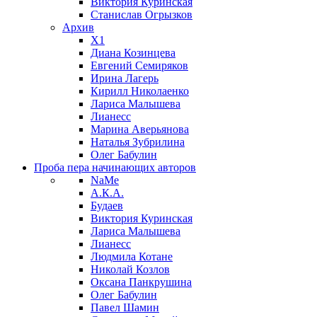
Виктория Куринская
Станислав Огрызков
Архив
X1
Диана Козинцева
Евгений Семиряков
Ирина Лагерь
Кирилл Николаенко
Лариса Малышева
Лианесс
Марина Аверьянова
Наталья Зубрилина
Олег Бабулин
Проба пера
начинающих авторов
NaMe
А.К.А.
Будаев
Виктория Куринская
Лариса Малышева
Лианесс
Людмила Котане
Николай Козлов
Оксана Панкрушина
Олег Бабулин
Павел Шамин