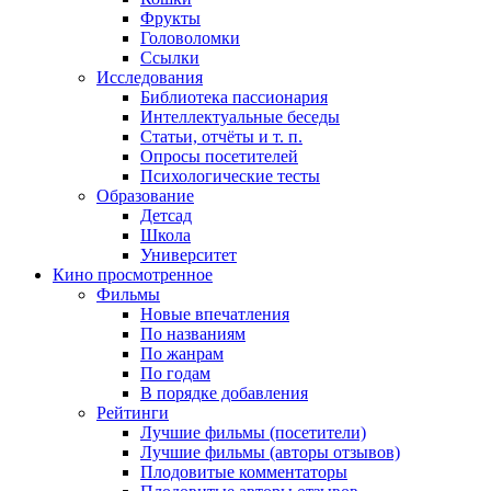
Фрукты
Головоломки
Ссылки
Исследования
Библиотека пассионария
Интеллектуальные беседы
Статьи, отчёты и т. п.
Опросы посетителей
Психологические тесты
Образование
Детсад
Школа
Университет
Кино
просмотренное
Фильмы
Новые впечатления
По названиям
По жанрам
По годам
В порядке добавления
Рейтинги
Лучшие фильмы (посетители)
Лучшие фильмы (авторы отзывов)
Плодовитые комментаторы