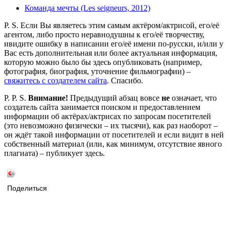
Команда мечты (Les seigneurs, 2012)
P. S. Если Вы являетесь этим самым актёром/актрисой, его/её
агентом, либо просто неравнодушны к его/её творчеству,
ивидите ошибку в написании его/её имени по-русски, и/или у
Вас есть дополнительная или более актуальная информация,
которую можно было бы здесь опубликовать (например,
фотография, биография, уточнение фильмографии) –
свяжитесь с создателем сайта
. Спасибо.
P. P. S.
Внимание!
Предыдущий абзац вовсе
не
означает, что
создатель сайта занимается поиском и предоставлением
информации об актёрах/актрисах по запросам посетителей
(это невозможно физически – их тысячи), как раз наоборот –
он ждёт такой информации от посетителей и если видит в ней
собственный материал (или, как минимум, отсутствие явного
плагиата) – публикует здесь.
Поделиться