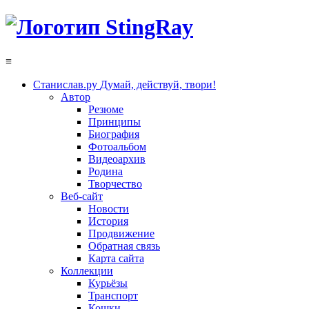
≡
Станислав.ру
Думай, действуй, твори!
Автор
Резюме
Принципы
Биография
Фотоальбом
Видеоархив
Родина
Творчество
Веб-сайт
Новости
История
Продвижение
Обратная связь
Карта сайта
Коллекции
Курьёзы
Транспорт
Кошки