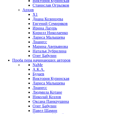
Виктория Куринская
Станислав Огрызков
Архив
X1
Диана Козинцева
Евгений Семиряков
Ирина Лагерь
Кирилл Николаенко
Лариса Малышева
Лианесс
Марина Аверьянова
Наталья Зубрилина
Олег Бабулин
Проба пера
начинающих авторов
NaMe
А.К.А.
Будаев
Виктория Куринская
Лариса Малышева
Лианесс
Людмила Котане
Николай Козлов
Оксана Панкрушина
Олег Бабулин
Павел Шамин