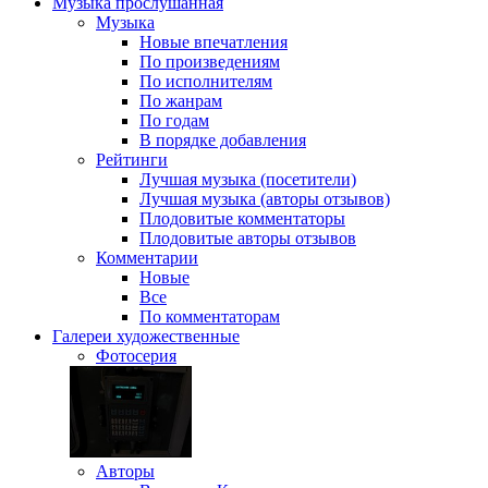
Музыка
прослушанная
Музыка
Новые впечатления
По произведениям
По исполнителям
По жанрам
По годам
В порядке добавления
Рейтинги
Лучшая музыка (посетители)
Лучшая музыка (авторы отзывов)
Плодовитые комментаторы
Плодовитые авторы отзывов
Комментарии
Новые
Все
По комментаторам
Галереи
художественные
Фотосерия
Авторы