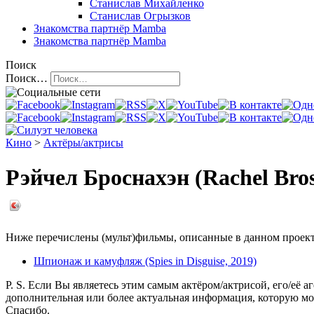
Станислав Михайленко
Станислав Огрызков
Знакомства
партнёр Mamba
Знакомства
партнёр Mamba
Поиск
Поиск…
Кино
>
Актёры/актрисы
Рэйчел Броснахэн (Rachel Bro
Ниже перечислены (мульт)фильмы, описанные в данном проекте,
Шпионаж и камуфляж (Spies in Disguise, 2019)
P. S. Если Вы являетесь этим самым актёром/актрисой, его/её а
дополнительная или более актуальная информация, которую мо
Спасибо.