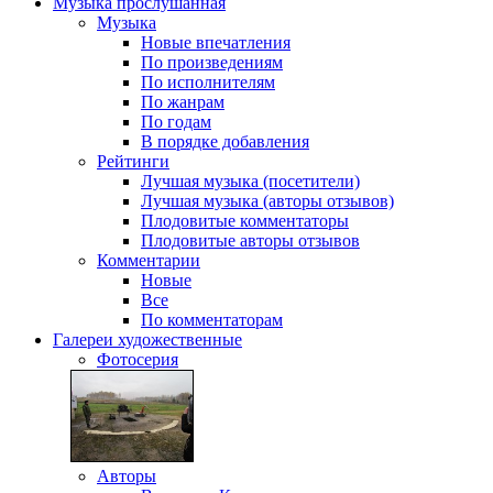
Музыка
прослушанная
Музыка
Новые впечатления
По произведениям
По исполнителям
По жанрам
По годам
В порядке добавления
Рейтинги
Лучшая музыка (посетители)
Лучшая музыка (авторы отзывов)
Плодовитые комментаторы
Плодовитые авторы отзывов
Комментарии
Новые
Все
По комментаторам
Галереи
художественные
Фотосерия
Авторы