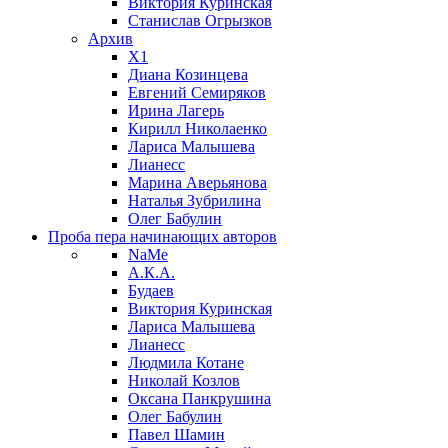
Виктория Куринская
Станислав Огрызков
Архив
X1
Диана Козинцева
Евгений Семиряков
Ирина Лагерь
Кирилл Николаенко
Лариса Малышева
Лианесс
Марина Аверьянова
Наталья Зубрилина
Олег Бабулин
Проба пера
начинающих авторов
NaMe
А.К.А.
Будаев
Виктория Куринская
Лариса Малышева
Лианесс
Людмила Котане
Николай Козлов
Оксана Панкрушина
Олег Бабулин
Павел Шамин