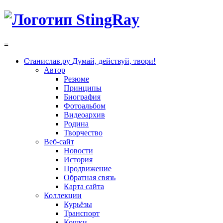
≡
Станислав.ру
Думай, действуй, твори!
Автор
Резюме
Принципы
Биография
Фотоальбом
Видеоархив
Родина
Творчество
Веб-сайт
Новости
История
Продвижение
Обратная связь
Карта сайта
Коллекции
Курьёзы
Транспорт
Кошки