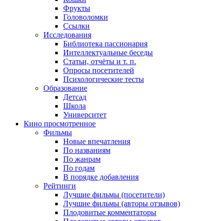
Фрукты
Головоломки
Ссылки
Исследования
Библиотека пассионария
Интеллектуальные беседы
Статьи, отчёты и т. п.
Опросы посетителей
Психологические тесты
Образование
Детсад
Школа
Университет
Кино
просмотренное
Фильмы
Новые впечатления
По названиям
По жанрам
По годам
В порядке добавления
Рейтинги
Лучшие фильмы (посетители)
Лучшие фильмы (авторы отзывов)
Плодовитые комментаторы