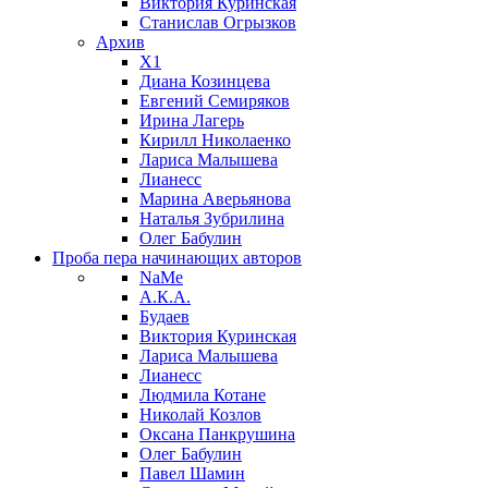
Виктория Куринская
Станислав Огрызков
Архив
X1
Диана Козинцева
Евгений Семиряков
Ирина Лагерь
Кирилл Николаенко
Лариса Малышева
Лианесс
Марина Аверьянова
Наталья Зубрилина
Олег Бабулин
Проба пера
начинающих авторов
NaMe
А.К.А.
Будаев
Виктория Куринская
Лариса Малышева
Лианесс
Людмила Котане
Николай Козлов
Оксана Панкрушина
Олег Бабулин
Павел Шамин