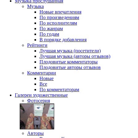
Музыка
прослушанная
Музыка
Новые впечатления
По произведениям
По исполнителям
По жанрам
По годам
В порядке добавления
Рейтинги
Лучшая музыка (посетители)
Лучшая музыка (авторы отзывов)
Плодовитые комментаторы
Плодовитые авторы отзывов
Комментарии
Новые
Все
По комментаторам
Галереи
художественные
Фотосерия
Авторы