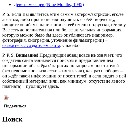
Девять месяцев (Nine Months, 1995)
P. S. Если Вы являетесь этим самым актёром/актрисой, его/её
агентом, либо просто неравнодушны к его/её творчеству,
ивидите ошибку в написании его/её имени по-русски, и/или у
Вас есть дополнительная или более актуальная информация,
которую можно было бы здесь опубликовать (например,
фотография, биография, уточнение фильмографии) –
свяжитесь с создателем сайта
. Спасибо.
P. P. S.
Внимание!
Предыдущий абзац вовсе
не
означает, что
создатель сайта занимается поиском и предоставлением
информации об актёрах/актрисах по запросам посетителей
(это невозможно физически – их тысячи), как раз наоборот –
он ждёт такой информации от посетителей и если видит в ней
собственный материал (или, как минимум, отсутствие явного
плагиата) – публикует здесь.
Поделиться
Поиск