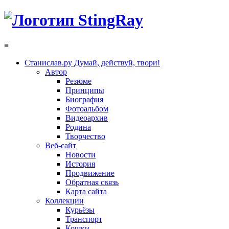
≡
Станислав.ру
Думай, действуй, твори!
Автор
Резюме
Принципы
Биография
Фотоальбом
Видеоархив
Родина
Творчество
Веб-сайт
Новости
История
Продвижение
Обратная связь
Карта сайта
Коллекции
Курьёзы
Транспорт
Кошки