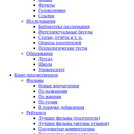
Фрукты
Головоломки
Ссылки
Исследования
Библиотека пассионария
Интеллектуальные беседы
Статьи, отчёты и т. п.
Опросы посетителей
Психологические тесты
Образование
Детсад
Школа
Университет
Кино
просмотренное
Фильмы
Новые впечатления
По названиям
По жанрам
По годам
В порядке добавления
Рейтинги
Лучшие фильмы (посетители)
Лучшие фильмы (авторы отзывов)
Плодовитые комментаторы