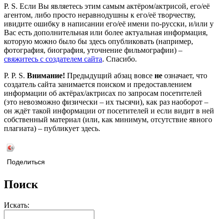
P. S. Если Вы являетесь этим самым актёром/актрисой, его/её
агентом, либо просто неравнодушны к его/её творчеству,
ивидите ошибку в написании его/её имени по-русски, и/или у
Вас есть дополнительная или более актуальная информация,
которую можно было бы здесь опубликовать (например,
фотография, биография, уточнение фильмографии) –
свяжитесь с создателем сайта
. Спасибо.
P. P. S.
Внимание!
Предыдущий абзац вовсе
не
означает, что
создатель сайта занимается поиском и предоставлением
информации об актёрах/актрисах по запросам посетителей
(это невозможно физически – их тысячи), как раз наоборот –
он ждёт такой информации от посетителей и если видит в ней
собственный материал (или, как минимум, отсутствие явного
плагиата) – публикует здесь.
Поделиться
Поиск
Искать: