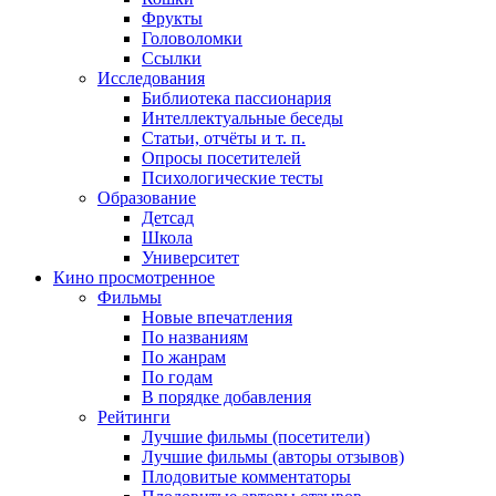
Фрукты
Головоломки
Ссылки
Исследования
Библиотека пассионария
Интеллектуальные беседы
Статьи, отчёты и т. п.
Опросы посетителей
Психологические тесты
Образование
Детсад
Школа
Университет
Кино
просмотренное
Фильмы
Новые впечатления
По названиям
По жанрам
По годам
В порядке добавления
Рейтинги
Лучшие фильмы (посетители)
Лучшие фильмы (авторы отзывов)
Плодовитые комментаторы