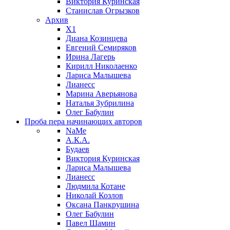
Виктория Куринская
Станислав Огрызков
Архив
X1
Диана Козинцева
Евгений Семиряков
Ирина Лагерь
Кирилл Николаенко
Лариса Малышева
Лианесс
Марина Аверьянова
Наталья Зубрилина
Олег Бабулин
Проба пера
начинающих авторов
NaMe
А.К.А.
Будаев
Виктория Куринская
Лариса Малышева
Лианесс
Людмила Котане
Николай Козлов
Оксана Панкрушина
Олег Бабулин
Павел Шамин