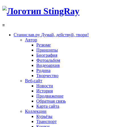
≡
Станислав.ру
Думай, действуй, твори!
Автор
Резюме
Принципы
Биография
Фотоальбом
Видеоархив
Родина
Творчество
Веб-сайт
Новости
История
Продвижение
Обратная связь
Карта сайта
Коллекции
Курьёзы
Транспорт
Кошки