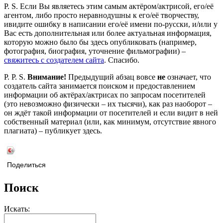
P. S. Если Вы являетесь этим самым актёром/актрисой, его/её
агентом, либо просто неравнодушны к его/её творчеству,
ивидите ошибку в написании его/её имени по-русски, и/или у
Вас есть дополнительная или более актуальная информация,
которую можно было бы здесь опубликовать (например,
фотография, биография, уточнение фильмографии) –
свяжитесь с создателем сайта
. Спасибо.
P. P. S.
Внимание!
Предыдущий абзац вовсе
не
означает, что
создатель сайта занимается поиском и предоставлением
информации об актёрах/актрисах по запросам посетителей
(это невозможно физически – их тысячи), как раз наоборот –
он ждёт такой информации от посетителей и если видит в ней
собственный материал (или, как минимум, отсутствие явного
плагиата) – публикует здесь.
Поделиться
Поиск
Искать: