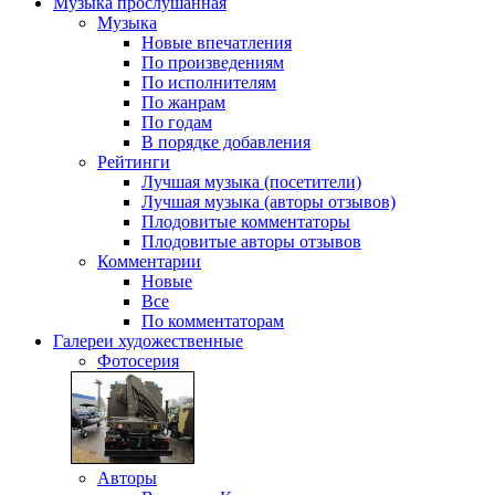
Музыка
прослушанная
Музыка
Новые впечатления
По произведениям
По исполнителям
По жанрам
По годам
В порядке добавления
Рейтинги
Лучшая музыка (посетители)
Лучшая музыка (авторы отзывов)
Плодовитые комментаторы
Плодовитые авторы отзывов
Комментарии
Новые
Все
По комментаторам
Галереи
художественные
Фотосерия
Авторы