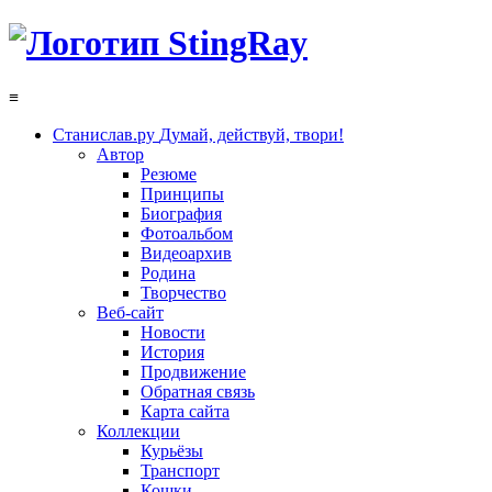
≡
Станислав.ру
Думай, действуй, твори!
Автор
Резюме
Принципы
Биография
Фотоальбом
Видеоархив
Родина
Творчество
Веб-сайт
Новости
История
Продвижение
Обратная связь
Карта сайта
Коллекции
Курьёзы
Транспорт
Кошки