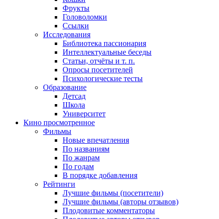
Фрукты
Головоломки
Ссылки
Исследования
Библиотека пассионария
Интеллектуальные беседы
Статьи, отчёты и т. п.
Опросы посетителей
Психологические тесты
Образование
Детсад
Школа
Университет
Кино
просмотренное
Фильмы
Новые впечатления
По названиям
По жанрам
По годам
В порядке добавления
Рейтинги
Лучшие фильмы (посетители)
Лучшие фильмы (авторы отзывов)
Плодовитые комментаторы