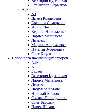
Виктория Куринская
Станислав Огрызков
Архив
X1
Диана Козинцева
Евгений Семиряков
Ирина Лагерь
Кирилл Николаенко
Лариса Малышева
Лианесс
Марина Аверьянова
Наталья Зубрилина
Олег Бабулин
Проба пера
начинающих авторов
NaMe
А.К.А.
Будаев
Виктория Куринская
Лариса Малышева
Лианесс
Людмила Котане
Николай Козлов
Оксана Панкрушина
Олег Бабулин
Павел Шамин