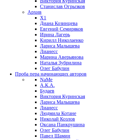
Виктория Куринская
Станислав Огрызков
Архив
X1
Диана Козинцева
Евгений Семиряков
Ирина Лагерь
Кирилл Николаенко
Лариса Малышева
Лианесс
Марина Аверьянова
Наталья Зубрилина
Олег Бабулин
Проба пера
начинающих авторов
NaMe
А.К.А.
Будаев
Виктория Куринская
Лариса Малышева
Лианесс
Людмила Котане
Николай Козлов
Оксана Панкрушина
Олег Бабулин
Павел Шамин