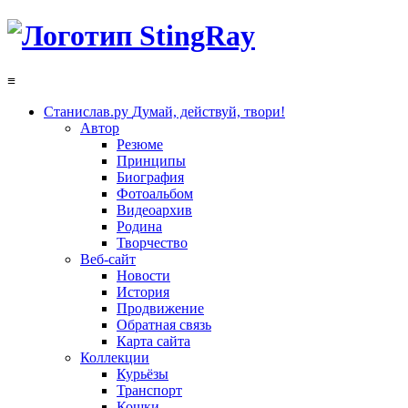
≡
Станислав.ру
Думай, действуй, твори!
Автор
Резюме
Принципы
Биография
Фотоальбом
Видеоархив
Родина
Творчество
Веб-сайт
Новости
История
Продвижение
Обратная связь
Карта сайта
Коллекции
Курьёзы
Транспорт
Кошки