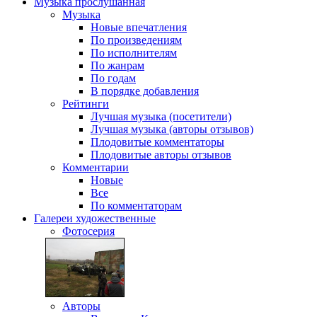
Музыка
прослушанная
Музыка
Новые впечатления
По произведениям
По исполнителям
По жанрам
По годам
В порядке добавления
Рейтинги
Лучшая музыка (посетители)
Лучшая музыка (авторы отзывов)
Плодовитые комментаторы
Плодовитые авторы отзывов
Комментарии
Новые
Все
По комментаторам
Галереи
художественные
Фотосерия
Авторы