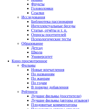
Фрукты
Головоломки
Ссылки
Исследования
Библиотека пассионария
Интеллектуальные беседы
Статьи, отчёты и т. п.
Опросы посетителей
Психологические тесты
Образование
Детсад
Школа
Университет
Кино
просмотренное
Фильмы
Новые впечатления
По названиям
По жанрам
По годам
В порядке добавления
Рейтинги
Лучшие фильмы (посетители)
Лучшие фильмы (авторы отзывов)
Плодовитые комментаторы