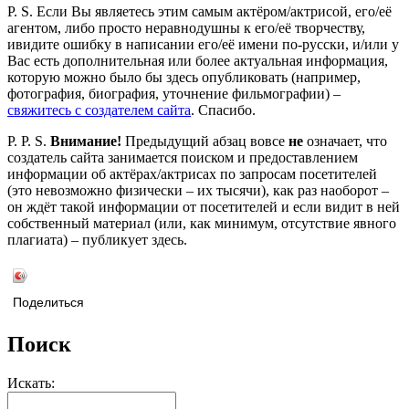
P. S. Если Вы являетесь этим самым актёром/актрисой, его/её
агентом, либо просто неравнодушны к его/её творчеству,
ивидите ошибку в написании его/её имени по-русски, и/или у
Вас есть дополнительная или более актуальная информация,
которую можно было бы здесь опубликовать (например,
фотография, биография, уточнение фильмографии) –
свяжитесь с создателем сайта
. Спасибо.
P. P. S.
Внимание!
Предыдущий абзац вовсе
не
означает, что
создатель сайта занимается поиском и предоставлением
информации об актёрах/актрисах по запросам посетителей
(это невозможно физически – их тысячи), как раз наоборот –
он ждёт такой информации от посетителей и если видит в ней
собственный материал (или, как минимум, отсутствие явного
плагиата) – публикует здесь.
Поделиться
Поиск
Искать: